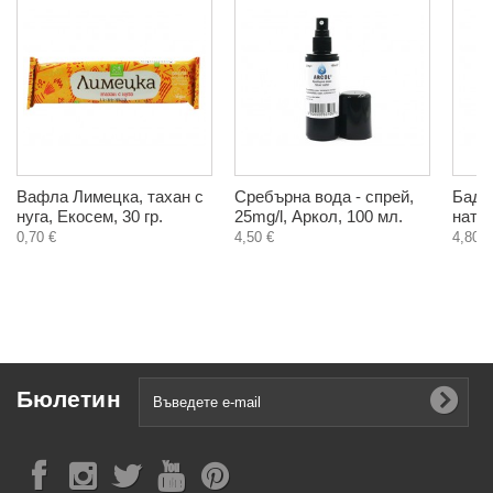
Вафла Лимецка, тахан с
Сребърна вода - спрей,
Баде
нуга, Екосем, 30 гр.
25mg/l, Аркол, 100 мл.
натур
0,70 €
4,50 €
4,80 €
Бюлетин