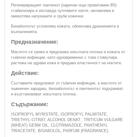
Регенериращият пантенол (наричан още провитамин В5)
стабилизира и изглажда чупливите нокти, овлажнява и
омекотява напуканите и груби кожички.
Бизабололът успокоява кожата, облекчава дразненията и
възпаленията.
Предназначение:
Маслото се грижи и предпазва нокътната плочка и кожата от
гъбични инфекции, като едновременно с това стимулира
растежа на здрава кожа и придава еластичност на ноктите.
Действие:
Съставките предпазват от гъбични инфекции, а маслото от
пшеничен зародиш, бизоабололът и пантенолът подхранват
и възстановяват нокътната плочка.
Съдържание:
ISOPROPYL MYRISTATE, ISOPROPYL PALMITATE,
TRIETHYL CITRAT, ALCOHOL DENAT., TRITICUM VULGARE
(WHEAT) GERM OIL, CLOTRIMAZOLE, PANTHENYL
TRIACETATE, BISABOLOL, PARFUM (FRAGRANCE).