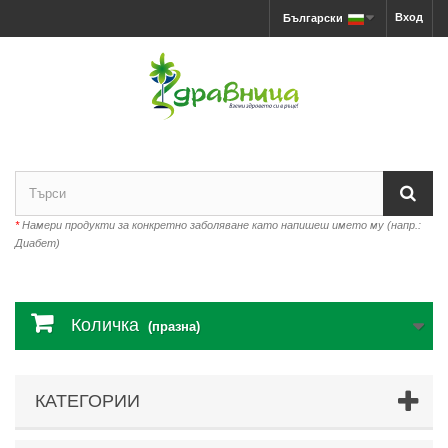
Вход
Български
*
Намери продукти за конкретно заболяване като напишеш името му (напр.:
Диабет)
Количка
(празна)
КАТЕГОРИИ