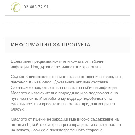
02 483 72 91
ИНФОРМАЦИЯ ЗА ПРОДУКТА
Ефективно предпазва ноктите и кожата от гъбични
инфекции. Поддържа еластичността и красотата.
Съдържа висококачествени съставки от пшеничен зародиш,
пантенол и бизаболол. Доказаната активна съставка
Clotrimazole предотвратява появата на гъбични инфекции.
Маслото е изключително подходящо и за подпомагане на
чупливи нокти. Употребата му води до подобряване на
еластичността и красотата на кожата, придава копринен
блясък.
Маслото от пшеничен зародиш има високо съдържание на
витамин Е, който осигурява регенерацията и еластичността
на кожата, бори се с преждевременното стареене.