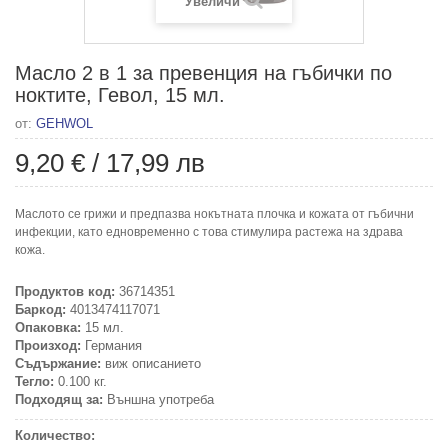
Увеличи
Масло 2 в 1 за превенция на гъбички по
ноктите, Гевол, 15 мл.
от:
GEHWOL
9,20 €
/
17,99 лв
Маслото се грижи и предпазва нокътната плочка и кожата от гъбични
инфекции, като едновременно с това стимулира растежа на здрава
кожа.
Продуктов код:
36714351
Баркод:
4013474117071
Опаковка:
15 мл.
Произход:
Германия
Съдържание:
виж описанието
Тегло:
0.100 кг.
Подходящ за:
Външна употреба
Количество: