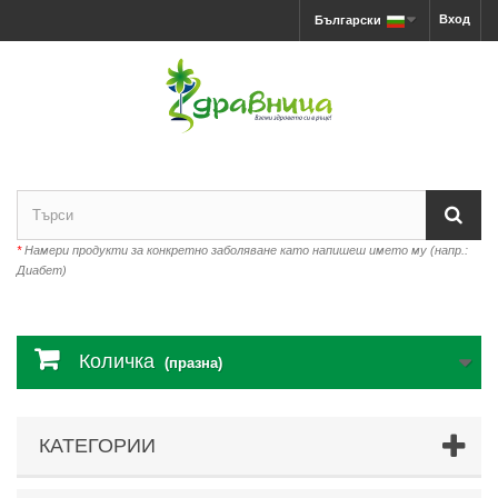
Вход
Български
*
Намери продукти за конкретно заболяване като напишеш името му (напр.:
Диабет)
Количка
(празна)
КАТЕГОРИИ