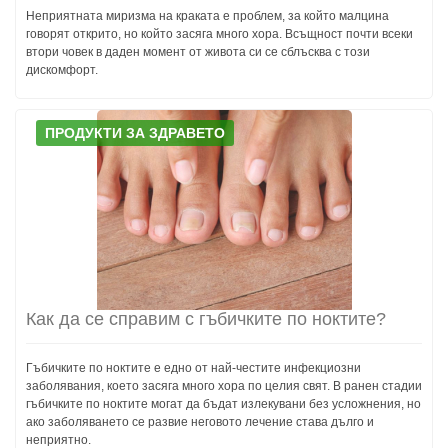
Неприятната миризма на краката е проблем, за който малцина
говорят открито, но който засяга много хора. Всъщност почти всеки
втори човек в даден момент от живота си се сблъсква с този
дискомфорт.
ПРОДУКТИ ЗА ЗДРАВЕТО
Как да се справим с гъбичките по ноктите?
Гъбичките по ноктите е едно от най-честите инфекциозни
заболявания, което засяга много хора по целия свят. В ранен стадии
гъбичките по ноктите могат да бъдат излекувани без усложнения, но
ако заболяването се развие неговото лечение става дълго и
неприятно.