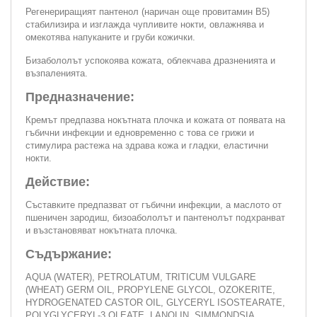
Регенериращият пантенол (наричан още провитамин В5)
стабилизира и изглажда чупливите нокти, овлажнява и
омекотява напуканите и груби кожички.
Бизабололът успокоява кожата, облекчава дразненията и
възпаленията.
Предназначение:
Кремът предпазва нокътната плочка и кожата от появата на
гъбични инфекции и едновременно с това се грижи и
стимулира растежа на здрава кожа и гладки, еластични
нокти.
Действие:
Съставките предпазват от гъбични инфекции, а маслото от
пшеничен зародиш, бизоабололът и пантенолът подхранват
и възстановяват нокътната плочка.
Съдържание:
AQUA (WATER), PETROLATUM, TRITICUM VULGARE
(WHEAT) GERM OIL, PROPYLENE GLYCOL, OZOKERITE,
HYDROGENATED CASTOR OIL, GLYCERYL ISOSTEARATE,
POLYGLYCERYL-3 OLEATE, LANOLIN, SIMMONDSIA