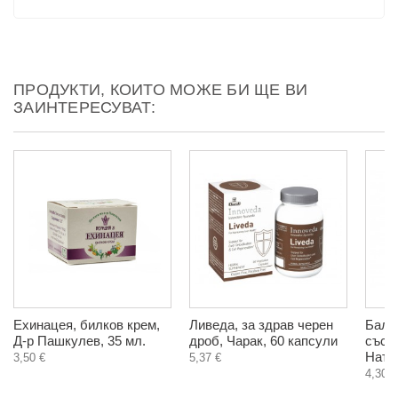
ПРОДУКТИ, КОИТО МОЖЕ БИ ЩЕ ВИ
ЗАИНТЕРЕСУВАТ:
Ехинацея, билков крем,
Ливеда, за здрав черен
Балс
Д-р Пашкулев, 35 мл.
дроб, Чарак, 60 капсули
със з
Натур
3,50 €
5,37 €
4,30 €