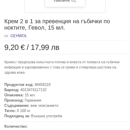
Увеличи
Крем 2 в 1 за превенция на гъбички по
ноктите, Гевол, 15 мл.
от:
GEHWOL
9,20 €
/
17,99 лв
Кремът предпазва нокътната плочка и кожата от появата на гъбични
инфекции и едновременно с това се грижи и стимулира растежа на
здрава кожа.
Продуктов код:
48458118
Баркод:
4013474117132
Опаковка:
15 мл.
Произход:
Германия
Съдържание:
виж описанието
Тегло:
0.100 кг.
Подходящ за:
Външна употреба
Количество: