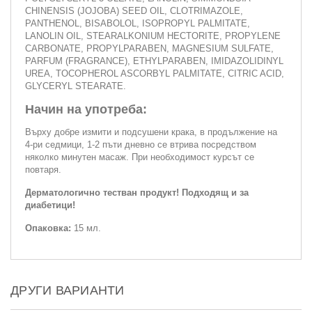
CHINENSIS (JOJOBA) SEED OIL, CLOTRIMAZOLE,
PANTHENOL, BISABOLOL, ISOPROPYL PALMITATE,
LANOLIN OIL, STEARALKONIUM HECTORITE, PROPYLENE
CARBONATE, PROPYLPARABEN, MAGNESIUM SULFATE,
PARFUM (FRAGRANCE), ETHYLPARABEN, IMIDAZOLIDINYL
UREA, TOCOPHEROL ASCORBYL PALMITATE, CITRIC ACID,
GLYCERYL STEARATE.
Начин на употреба:
Върху добре измити и подсушени крака, в продължение на
4-ри седмици, 1-2 пъти дневно се втрива посредством
няколко минутен масаж. При необходимост курсът се
повтаря.
Дерматологично тестван продукт! Подходящ и за
диабетици!
Опаковка:
15 мл.
ДРУГИ ВАРИАНТИ