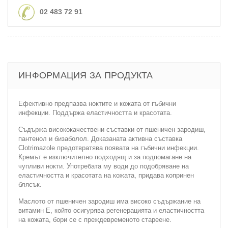
02 483 72 91
ИНФОРМАЦИЯ ЗА ПРОДУКТА
Ефективно предпазва ноктите и кожата от гъбични
инфекции. Поддържа еластичността и красотата.
Съдържа висококачествени съставки от пшеничен зародиш,
пантенол и бизаболол. Доказаната активна съставка
Clotrimazole предотвратява появата на гъбични инфекции.
Кремът е изключително подходящ и за подпомагане на
чупливи нокти. Употребата му води до подобряване на
еластичността и красотата на кожата, придава копринен
блясък.
Маслото от пшеничен зародиш има високо съдържание на
витамин Е, който осигурява регенерацията и еластичността
на кожата, бори се с преждевременото стареене.