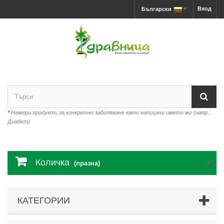
Вход
Български
*
Намери продукти за конкретно заболяване като напишеш името му (напр.:
Диабет)
Количка
(празна)
КАТЕГОРИИ