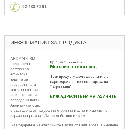
02 483 72 91
ИНФОРМАЦИЯ ЗА ПРОДУКТА
AROMADERM
купи този продукт от
Fongiarom е
Магазин в твоя град
разтвор за
ефикасна
Този продукт можете да закупите от
защита за
партньорската, търговска мрежа на
раздразнената
“Здравница”
кожа на краката,
пожълтелите и
ВИЖ АДРЕСИТЕ НА МАГАЗИНИТЕ
повредени нокти.
Ароматната смес
е съставена от натурални етерични масла и има силно
изразено противогъбично действие и ефект.
Благодарение на етеричните масла от Палмароза, Лимонена