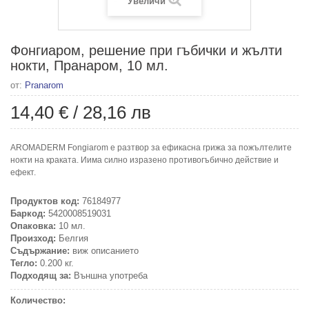
Увеличи
Фонгиаром, решение при гъбички и жълти
нокти, Пранаром, 10 мл.
от:
Pranarom
14,40 €
/
28,16 лв
AROMADERM Fongiarom е разтвор за ефикасна грижа за пожълтелите
нокти на краката. Иима силно изразено противогъбично действие и
ефект.
Продуктов код:
76184977
Баркод:
5420008519031
Опаковка:
10 мл.
Произход:
Белгия
Съдържание:
виж описанието
Тегло:
0.200 кг.
Подходящ за:
Външна употреба
Количество: