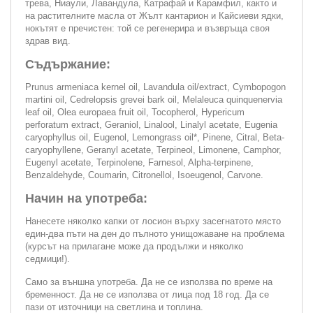
трева, Ниаули, Лавандула, Катрафай и Карамфил, както и
на растителните масла от Жълт кантарион и Кайсиеви ядки,
нокътят е пречистен: той се регенерира и възвръща своя
здрав вид.
Съдържание:
Prunus armeniaca kernel oil, Lavandula oil/extract, Cymbopogon
martini oil, Cedrelopsis grevei bark oil, Melaleuca quinquenervia
leaf oil, Olea europaea fruit oil, Tocopherol, Hypericum
perforatum extract, Geraniol, Linalool, Linalyl acetate, Eugenia
caryophyllus oil, Eugenol, Lemongrass oil*, Pinene, Citral, Beta-
caryophyllene, Geranyl acetate, Terpineol, Limonene, Camphor,
Eugenyl acetate, Terpinolene, Farnesol, Alpha-terpinene,
Benzaldehyde, Coumarin, Citronellol, Isoeugenol, Carvone.
Начин на употреба:
Нанесете няколко капки от лосион върху засегнатото място
един-два пъти на ден до пълното унищожаване на проблема
(курсът на прилагане може да продължи и няколко
седмици!).
Само за външна употреба. Да не се използва по време на
бременност. Да не се използва от лица под 18 год. Да се
пази от източници на светлина и топлина.