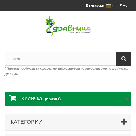
Вход
Български
*
Намери продукти за конкретно заболяване като напишеш името му (напр.:
Диабет)
Количка
(празна)
КАТЕГОРИИ