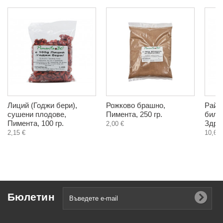
Лиций (Годжи бери),
Рожково брашно,
Райс
сушени плодове,
Пимента, 250 гр.
билк
Пимента, 100 гр.
Здра
2,00 €
2,15 €
10,60 
Бюлетин