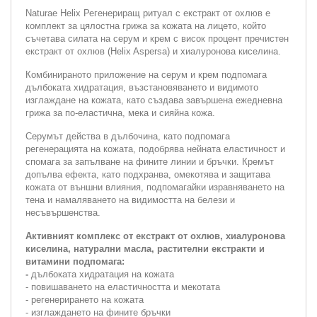
Naturae Helix Регенериращ ритуал с екстракт от охлюв е
комплект за цялостна грижа за кожата на лицето, който
съчетава силата на серум и крем с висок процент пречистен
екстракт от охлюв (Helix Aspersa) и хиалуронова киселина.
Комбинираното приложение на серум и крем подпомага
дълбоката хидратация, възстановяването и видимото
изглаждане на кожата, като създава завършена ежедневна
грижа за по-еластична, мека и сияйна кожа.
Серумът действа в дълбочина, като подпомага
регенерацията на кожата, подобрява нейната еластичност и
спомага за запълване на фините линии и бръчки. Кремът
допълва ефекта, като подхранва, омекотява и защитава
кожата от външни влияния, подпомагайки изравняването на
тена и намаляването на видимостта на белези и
несъвършенства.
Активният комплекс от екстракт от охлюв, хиалуронова
киселина, натурални масла, растителни екстракти и
витамини подпомага:
-
дълбоката хидратация на кожата
- повишаването на еластичността и мекотата
- регенерирането на кожата
- изглаждането на фините бръчки