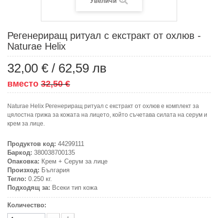
Увеличи
Регенериращ ритуал с екстракт от охлюв -
Naturae Helix
32,00 €
/
62,59 лв
вместо
32,50 €
Naturae Helix Регенериращ ритуал с екстракт от охлюв е комплект за
цялостна грижа за кожата на лицето, който съчетава силата на серум и
крем за лице.
Продуктов код:
44299111
Баркод:
380038700135
Опаковка:
Крем + Серум за лице
Произход:
България
Тегло:
0.250 кг.
Подходящ за:
Всеки тип кожа
Количество: