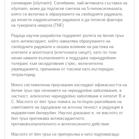
силимарин (silymarin). Силибинин, най-активната съставка на
silymarin, може да подтисне синтеза на 5-липоксигеназата,
която се включва в образуването на свободните радикали,
да изчисти хидроксилните радикали и да потисне фактора
на туморната некроза (TNF).
Редица научни разработки подкрепят ролята на белия трън
като антиоксидант, който намалява образуването на
свободните радикали и оказва влияние на растежа на
клетките и апоптозата (клетъчната смърт), като по този
начин намаля възпалението и поддържа чернодробния
толеранс към оксидативния стрес, включително
уврежданията, причинени от токсини като въглероден
тетрахлорид.
Много систематични проучвания изследват ефикасността на
белия трън при лечението на чернодробни заболявания, в
частност, алкохолно чернодробно заболяване и хепатит В и
С. Маслото от бял трън помага за по-бързо разсейване на
симптомите на задържане на жлъчна течност и редукция в
индиректния билирубин. Научно доказано е, че маслото от
бял трън притежава антиоксидантното,
противовъзпалителното и антитоксичното действие.
Маслото от бял трън се препоръчва и като подпомагащо