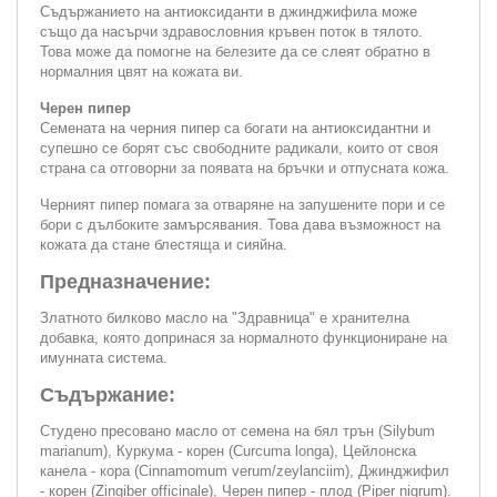
Съдържанието на антиоксиданти в джинджифила може
също да насърчи здравословния кръвен поток в тялото.
Това може да помогне на белезите да се слеят обратно в
нормалния цвят на кожата ви.
Черен пипер
Семената на черния пипер са богати на антиоксидантни и
супешно се борят със свободните радикали, които от своя
страна са отговорни за появата на бръчки и отпусната кожа.
Черният пипер помага за отваряне на запушените пори и се
бори с дълбоките замърсявания. Това дава възможност на
кожата да стане блестяща и сияйна.
Предназначение:
Златното билково масло на "Здравница" е хранителна
добавка, която допринася за нормалното функциониране на
имунната система.
Съдържание:
Студено пресовано масло от семена на бял трън (Silybum
marianum), Куркума - корен (Curcuma longa), Цейлонска
канела - кора (Cinnamomum verum/zeylanciim), Джинджифил
- корен (Zingiber officinale), Черен пипер - плод (Piper nigrum).