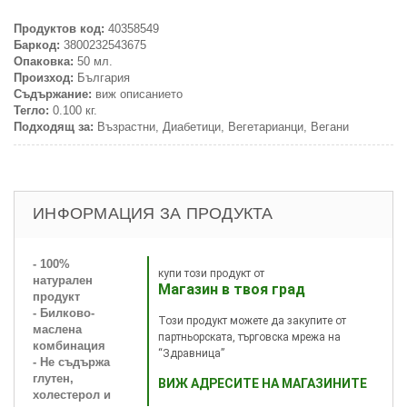
Продуктов код:
40358549
Баркод:
3800232543675
Опаковка:
50 мл.
Произход:
България
Съдържание:
виж описанието
Тегло:
0.100 кг.
Подходящ за:
Възрастни, Диабетици, Вегетарианци, Вегани
ИНФОРМАЦИЯ ЗА ПРОДУКТА
- 100%
купи този продукт от
натурален
Магазин в твоя град
продукт
- Билково-
Този продукт можете да закупите от
маслена
партньорската, търговска мрежа на
комбинация
“Здравница”
- Не съдържа
глутен,
ВИЖ АДРЕСИТЕ НА МАГАЗИНИТЕ
холестерол и