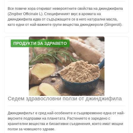
Все повече хора откриват невероятните свойства на джинджифила
(Zingiber Officinale L). Специфичният вкус в аромата на
джинджифила идва от съдържащите се в него натурални масла,
като едни от най-важните групи вещества джинджероли (Gingeroli).
ПРОДУКТИ ЗА ЗДРАВЕТО
Седем здравословни ползи от джинджифила
Джинджифилът е сред най-особените и същевременно една от най-
вкусните подправки на планетата. Растението е заредено с
хранителни вещества и биоактивни съединения, които имат мощни
ползи за човешкото здраве.