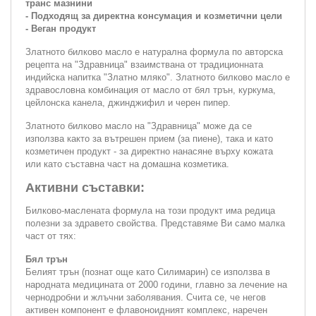
транс мазнини
- Подходящ за директна консумация и козметични цели
- Веган продукт
Златното билково масло е натурална формула по авторска
рецепта на "Здравница" взаимствана от традиционната
индийска напитка "Златно мляко". Златното билково масло е
здравословна комбинация от масло от бял трън, куркума,
цейлонска канела, джинджифил и черен пипер.
Златното билково масло на "Здравница" може да се
използва както за вътрешен прием (за пиене), така и като
козметичен продукт - за директно нанасяне върху кожата
или като съставна част на домашна козметика.
Активни съставки:
Билково-маслената формула на този продукт има редица
полезни за здравето свойства. Представяме Ви само малка
част от тях:
Бял трън
Белият трън (познат още като Силимарин) се използва в
народната медицината от 2000 години, главно за лечение на
чернодробни и жлъчни заболявания. Счита се, че негов
активен компонент е флавоноидният комплекс, наречен