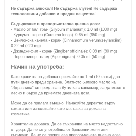
Не съдържа алкохол! Не съдържа глутен! Не съдържа
технологични добавки и вредни вещества!
Съдържание в препоръчителна дневна доза:
- Масло от бял трън (Silybum marianum): 1.0 ml (1000 mg)
- Куркума - корен (Curcuma longa): 0.65 ml (650 mg)
- Цейлонска канела - коран (Cinnamomum verum/zeylanciim):
0.22 ml (220 mg)
- Джинджифил - корен (Zingiber officinale): 0.08 ml (80 mg)
- Черен пипер - плод (Piper nigrum): 0.05 ml (50 mg)
Начин на употреба:
Като хранителна добавка приемайте по 1 ml (10 капки) два
пъти дневно преди хранене. Златното билково масло на
"Здравница" се предлага в бутилка с капкомер, за да можете
лесно и бързо да приемате дневната доза.
Може да се прилага външно. Нанасяйте директно върху
кожата или използвайте като съставка за домашна
козметика.
Хранителна добавка. Да се съхранява на място недостъпно
от деца. Да не се употребява от бременни жени или
кърмачки. Да не се превишава препоръчаната дневна доза.