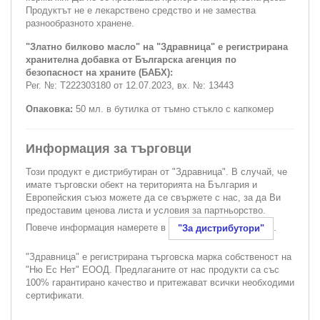
Продуктът не е лекарствено средство и не замества
разнообразното хранене.
"Златно билково масло" на "Здравница" е регистрирана
хранителна добавка от Българска агенция по
безопасност на храните (БАБХ):
Рег. №: Т222303180 от 12.07.2023, вх. №: 13443
Опаковка:
50 мл. в бутилка от тъмно стъкло с капкомер
Информация за търговци
Този продукт е дистрибутиран от "Здравница". В случай, че
имате търговски обект на територията на България и
Европейския съюз можете да се свържете с нас, за да Ви
предоставим ценова листа и условия за партньорство.
Повече информация намерете в
.
"За дистрибутори"
"Здравница" е регистрирана търговска марка собственост на
"Ню Ес Нет" ЕООД. Предлаганите от нас продукти са със
100% гарантирано качество и притежават всички необходими
сертификати.