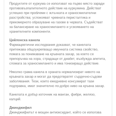
Продуктите от куркума се използват на първо място заради
противовъзпалителното действие на куркумина. Действат
успешно при проблеми с жлъчката и храносмилателни
разстройства; успокояват чревната перисталтика и
прекомерното образуване на газове в червата. Съдействат
за балансиране на храносмилането и усвояването на
хранителните компоненти.
Цейлонска канела
Фармацевтични изследвания доказват, че канелата
притежава общоукрепващо имунната система свойство,
помага за понижаване на кръвната захар, за което се
препоръчва на хора, страдащи от диабет, възбужда апетита,
спомага за храносмилането и има тонизиращо действие.
Няколко грама канела в храната нормализират нивото на
кръвната захар и могат да предотвратят сърдечно-съдови
заболявания. Тези, които ежедневно консумират тази
подправка, имат значително по-добро ниво на кръвна захар.
Канелата е добър източник на манган, фибри, желязо,
калций.
Джинджифил
Джинджифилът е мощен антиоксидант, който се използва