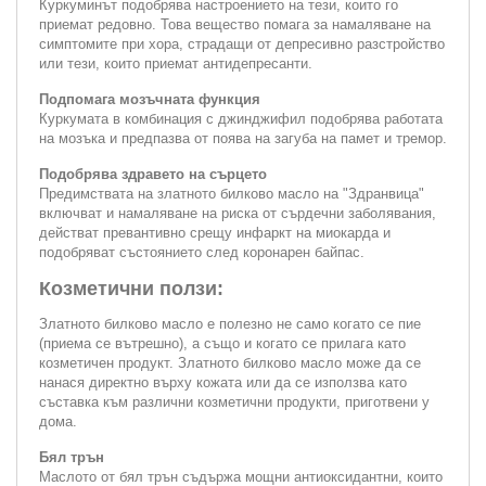
Куркуминът подобрява настроението на тези, които го
приемат редовно. Това вещество помага за намаляване на
симптомите при хора, страдащи от депресивно разстройство
или тези, които приемат антидепресанти.
Подпомага мозъчната функция
Куркумата в комбинация с джинджифил подобрява работата
на мозъка и предпазва от поява на загуба на памет и тремор.
Подобрява здравето на сърцето
Предимствата на златното билково масло на "Здранвица"
включват и намаляване на риска от сърдечни заболявания,
действат превантивно срещу инфаркт на миокарда и
подобряват състоянието след коронарен байпас.
Козметични ползи:
Златното билково масло е полезно не само когато се пие
(приема се вътрешно), а също и когато се прилага като
козметичен продукт. Златното билково масло може да се
нанася директно върху кожата или да се използва като
съставка към различни козметични продукти, приготвени у
дома.
Бял трън
Маслото от бял трън съдържа мощни антиоксидантни, които