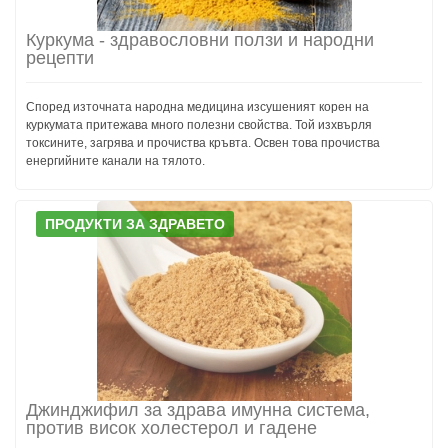
Куркума - здравословни ползи и народни
рецепти
Според източната народна медицина изсушеният корен на
куркумата притежава много полезни свойства. Той изхвърля
токсините, загрява и прочиства кръвта. Освен това прочиства
енергийните канали на тялото.
ПРОДУКТИ ЗА ЗДРАВЕТО
Джинджифил за здрава имунна система,
против висок холестерол и гадене