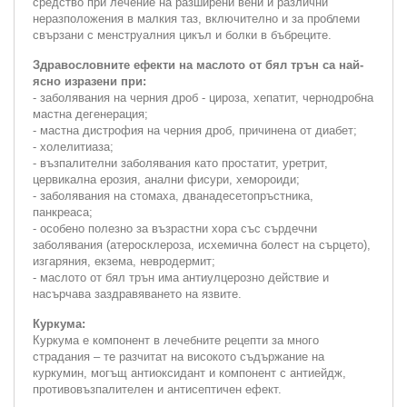
средство при лечение на разширени вени и различни
неразположения в малкия таз, включително и за проблеми
свързани с менструалния цикъл и болки в бъбреците.
Здравословните ефекти на маслото от бял трън са най-
ясно изразени при:
- заболявания на черния дроб - цироза, хепатит, чернодробна
мастна дегенерация;
- мастна дистрофия на черния дроб, причинена от диабет;
- холелитиаза;
- възпалителни заболявания като простатит, уретрит,
цервикална ерозия, анални фисури, хемороиди;
- заболявания на стомаха, дванадесетопръстника,
панкреаса;
- особено полезно за възрастни хора със сърдечни
заболявания (атеросклероза, исхемична болест на сърцето),
изгаряния, екзема, невродермит;
- маслото от бял трън има антиулцерозно действие и
насърчава заздравяването на язвите.
Куркума:
Куркума е компонент в лечебните рецепти за много
страдания – те разчитат на високото съдържание на
куркумин, могъщ антиоксидант и компонент с антиейдж,
противовъзпалителен и антисептичен ефект.