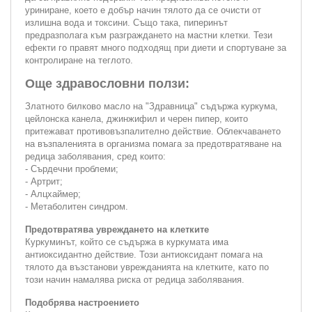
уриниране, което е добър начин тялото да се очисти от
излишна вода и токсини. Също така, пиперинът
предразполага към разграждането на мастни клетки. Тези
ефекти го правят много подходящ при диети и спортуване за
контролиране на теглото.
Още здравословни ползи:
Златното билково масло на "Здравница" съдържа куркума,
цейлонска канела, джинжифил и черен пипер, които
притежават противовъзпалително действие. Облекчаването
на възпаленията в организма помага за предотвратяване на
редица заболявания, сред които:
- Сърдечни проблеми;
- Артрит;
- Алцхаймер;
- Метаболитен синдром.
Предотвратява увреждането на клетките
Куркуминът, който се съдържа в куркумата има
антиоксидантно действие. Този антиоксидант помага на
тялото да възстанови уврежданията на клетките, като по
този начин намалява риска от редица заболявания.
Подобрява настроението