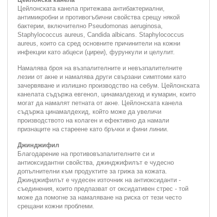
Цейлонската канела притежава антибактериални,
антимикробни и противогъбични свойства срещу някой
бактерии, включително Pseudomonas aeruginosa,
Staphylococcus aureus, Candida albicans. Staphylococcus
aureus, които са сред основните причинители на кожни
инфекции като абцеси (циреи), фурункули и целулит.
Намалява броя на възпалителните и невъзпалителните
лезии от акне и намалява други свързани симптоми като
зачервяване и излишно производство на себум. Цейлонската
канелата съдържа евгенол, цинамалдехид и кумарин, които
могат да намалят петната от акне. Цейлонската канела
съдържа цинамалдехид, който може да увеличи
производството на колаген и ефективно да намали
признаците на стареене като бръчки и фини линии.
Джинджифил
Благодарение на противовъзпалителните си и
антиоксидантни свойства, джинджифилът е чудесно
допълнителни към продуктите за грижа за кожата.
Джинджифилът е чудесен източник на антиоксиданти -
съединения, които предпазват от оксидативен стрес - той
може да помогне за намаляване на риска от тези често
срещани кожни проблеми.