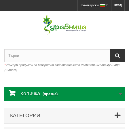
Вход
Български
*
Намери продукти за конкретно заболяване като напишеш името му (напр.:
Диабет)
Количка
(празна)
КАТЕГОРИИ