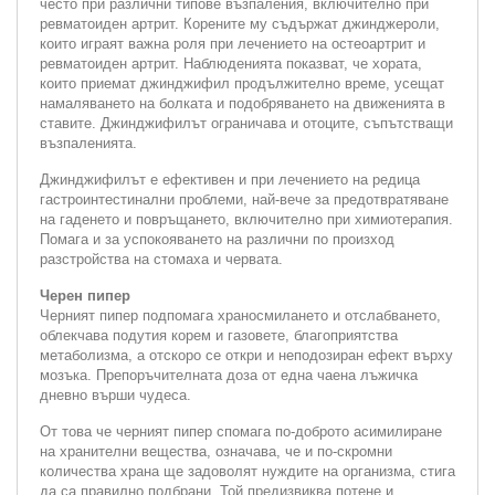
често при различни типове възпаления, включително при
ревматоиден артрит. Корените му съдържат джинджероли,
които играят важна роля при лечението на остеоартрит и
ревматоиден артрит. Наблюденията показват, че хората,
които приемат джинджифил продължително време, усещат
намаляването на болката и подобряването на движенията в
ставите. Джинджифилът ограничава и отоците, съпътстващи
възпаленията.
Джинджифилът е ефективен и при лечението на редица
гастроинтестинални проблеми, най-вече за предотвратяване
на гаденето и повръщането, включително при химиотерапия.
Помага и за успокояването на различни по произход
разстройства на стомаха и червата.
Черен пипер
Черният пипер подпомага храносмилането и отслабването,
облекчава подутия корем и газовете, благоприятства
метаболизма, а отскоро се откри и неподозиран ефект върху
мозъка. Препоръчителната доза от една чаена лъжичка
дневно върши чудеса.
От това че черният пипер спомага по-доброто асимилиране
на хранителни вещества, означава, че и по-скромни
количества храна ще задоволят нуждите на организма, стига
да са правилно подбрани. Той предизвиква потене и