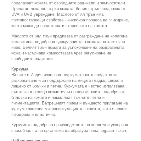
предпазват кожата от свободните радикали и замърсители.
Прилаган локално върхи кожата, белият трън предпазва от
UVA и UVB увреждане. Маслото от ял трън има
противостареещи свойства - инхибира процеса на гликиране,
което може да предотврати стареенето на кожата.
Маслото от бял трън предпазва от разграждане на колагена
и еластина, подобрява циркулацията в кожата на клетъчно
ниво. Белият трън помага за успокояване на раздразената
кожа и насърчава хомеостазата чрез регулиране на
свободните радикали.
Куркума
Жените в Индия използват куркумата като средство за
разкрасяване и за поддържане на лицето гладко, свежо и
лишено от бръчки и петна. Куркумата е честно използвана
съставка в редица козметични продукти, които подобряват
блясъка на кожата и намаляват тъмните петна и
пигментацията. Вътрешният прием и външното прилагане на
куркума засилва микроциркулацията в кожата, като я прави
по-здрава и еластична.
Куркумата подобрява производството на колаген и ускорява
способността на организма да образува нова, здрава тъкан.
Цейлонска канела