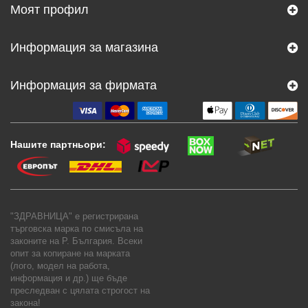
Моят профил
Информация за магазина
Информация за фирмата
Нашите партньори:
"ЗДРАВНИЦА" е регистрирана
търговска марка по смисъла на
законите на Р. България. Всеки
опит за копиране на марката
(лого, модел на работа,
информация и др.) ще бъде
преследван с цялата строгост на
закона!