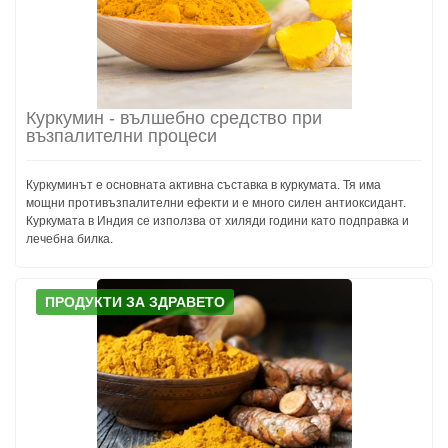
Куркумин - вълшебно средство при
възпалителни процеси
Куркуминът е основната активна съставка в куркумата. Тя има
мощни противъзпалителни ефекти и е много силен антиоксидант.
Куркумата в Индия се използва от хиляди години като подправка и
лечебна билка.
ПРОДУКТИ ЗА ЗДРАВЕТО