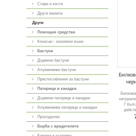
Стави и кости
Други мазила
Други
Помощни средства
Коносан - конопено въже
Бастуни
Дървени бастуни
Алуминиеви бастуни
Билков
Приспособления за бастуни
чер
Патерици и канадки
Билкова
Дървени патерици и канадки
натурале
7 бълг
Алуминиеви патерици и канадки
действ
Проходилки
Борба с вредителите
Комари и кърлежи