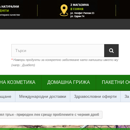
*
Намери продукти за конкретно заболяване като напишеш името му
(напр.: Диабет)
НА КОЗМЕТИКА
ДОМАШНА ГРИЖА
ПАКЕТНИ О
лащане
Международни доставки
Здравословни оферти
За
ял трън - природен лек срещу проблемите с черния дроб