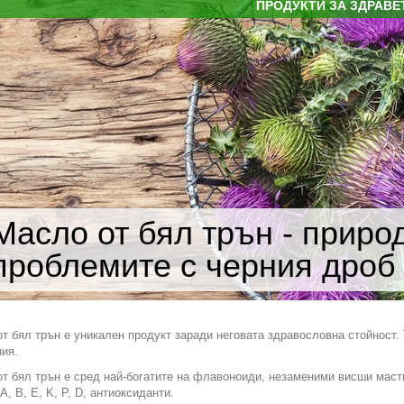
ПРОДУКТИ ЗА ЗДРАВЕ
Масло от бял трън - приро
проблемите с черния дроб
т бял трън е уникален продукт заради неговата здравословна стойност.
ия.
т бял трън е сред най-богатите на флавоноиди, незаменими висши мастн
А, B, E, K, P, D, антиоксиданти.