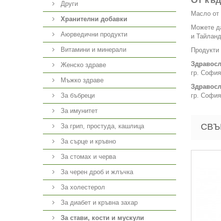
От къд
Други
Масло от 
Хранителни добавки
Можете да
Аюрведични продукти
и Тайланд
Витамини и минерали
Продукти 
Здравосл
Женско здраве
гр. София
Мъжко здраве
Здравосл
За бъбреци
гр. София
За имунитет
СВЪ
За грип, простуда, кашлица
За сърце и кръвно
За стомах и черва
За черен дроб и жлъчка
За холестерол
За диабет и кръвна захар
За стави, кости и мускули