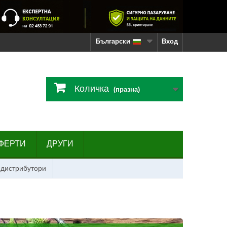
Български
Вход
Количка
(празна)
ФЕРТИ
ДРУГИ
 дистрибутори