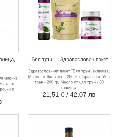
вница,
"Бял трън" - Здравословен пакет
Здравословният пакет "Бял трън" включва:
Масло от бял трън - 250 мл, Брашно от бял
илимарин)
трън - 200 гр, Масло от бял трън - 60
ината от
капсули.
дробни и
21,51 €
/ 42,07 лв
в