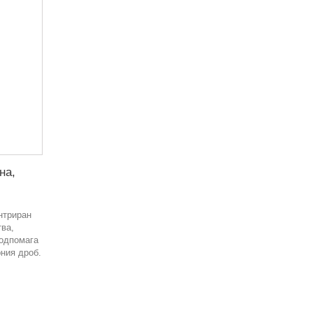
на,
нтриран
тва,
подпомага
рния дроб.
в