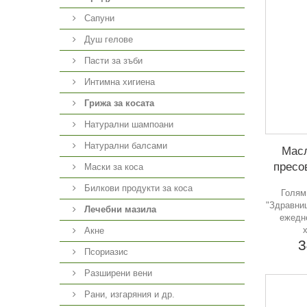
Сапуни
Душ гелове
Пасти за зъби
Интимна хигиена
Грижа за косата
Натурални шампоани
Натурални балсами
Масл
пресо
Маски за коса
Билкови продукти за коса
Голям
"Здравниц
Лечебни мазила
ежедн
Акне
3
Псориазис
Разширени вени
Рани, изгаряния и др.