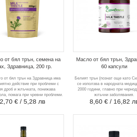
о от бял трън, семена на
Масло от бял трън, Здра
ах, Здравница, 200 гр.
60 капсули
о от бял трън на Здравница има
Белият трън (познат още като С
риятно действие при проблеми с
се използва в народната медиц
ия дроб и жлъчката, понижава
2000 години, главно при черно
ола, помага при чревни проблеми.
жлъчни заболявания.
2,70 €
/ 5,28 лв
8,60 €
/ 16,82 л