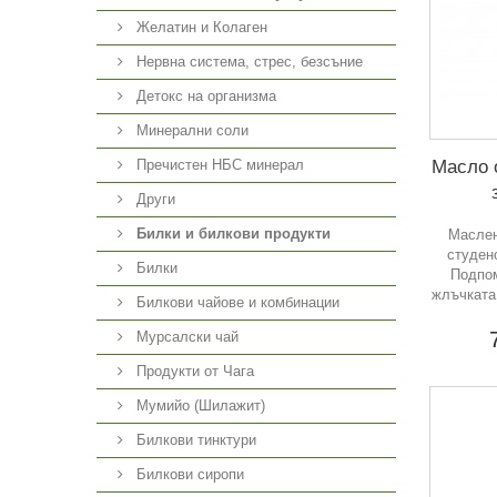
Желатин и Колаген
Нервна система, стрес, безсъние
Детокс на организма
Минерални соли
Масло о
Пречистен НБС минерал
Други
Билки и билкови продукти
Маслен
студен
Билки
Подпом
жлъчката
Билкови чайове и комбинации
Мурсалски чай
Продукти от Чага
Мумийо (Шилажит)
Билкови тинктури
Билкови сиропи