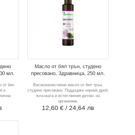
удено
Масло от бял трън, студено
00 мл.
пресовано, Здравница, 250 мл.
о от бял
Висококачествено масло от бял трън,
б и
студено пресовано. Поддържа черния дроб,
 лична
жлъчката и естествения детокс на
организма.
в
12,60 €
/ 24,64 лв