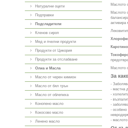
Маслото о
Натурални оцети
Маслото о
Подправки
балансира
активира 
Подсладители
Лековитит
Кленов сироп
Хлорофи
Мед и пчелни продукти
Каротино
Продукти от Цикория
Токофер
Продукти за отслабване
предотвра
Маслото о
Олиа и Масла
За как
Масло от черен кимион
- Заболяв
Масло от бял трън
- мастна 
- холелит
Масло от облепиха
- възпали
Конопено масло
- заболяв
- особено
Кокосово масло
невродер
- маслото
Ленено масло