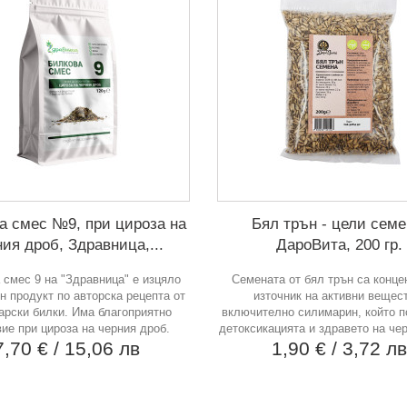
а смес №9, при цироза на
Бял трън - цели семе
ния дроб, Здравница,...
ДароВита, 200 гр.
 смес 9 на "Здравница" е изцяло
Семената от бял трън са конце
н продукт по авторска рецепта от
източник на активни вещес
арски билки. Има благоприятно
включително силимарин, който 
ие при цироза на черния дроб.
детоксикацията и здравето на че
7,70 €
/ 15,06 лв
1,90 €
/ 3,72 л