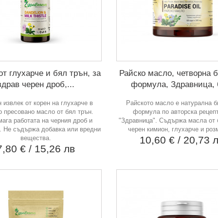
т глухарче и бял трън, за
Райско масло, четворна 
здрав черен дроб,...
формула, Здравница, 6
 извлек от корен на глухарче в
Райското масло е натурална 
о пресовано масло от бял трън.
формула по авторска рецеп
ага работата на черния дроб и
"Здравница". Съдържа масла от 
. Не съдържа добавка или вредни
черен кимион, глухарче и роз
вещества.
10,60 €
/ 20,73 
7,80 €
/ 15,26 лв