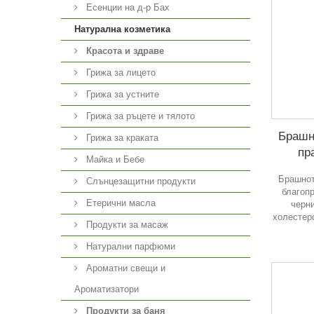
Есенции на д-р Бах
Натурална козметика
Красота и здраве
Грижа за лицето
Грижа за устните
Грижа за ръцете и тялото
Брашн
Грижа за краката
пр
Майка и Бебе
Брашнот
Слънцезащитни продукти
благоп
Етерични масла
черн
холестер
Продукти за масаж
Натурални парфюми
Ароматни свещи и
Ароматизатори
Продукти за баня