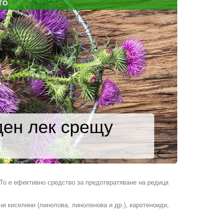
ТО
ден лек срещу
 То е ефективно средство за предотвратяване на редица
и киселини (линолова, линоленова и др.), каротеноиди,