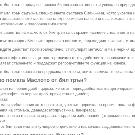
т бял трън е продукт с висока биологична активност и уникален природе
т бял трън съдържа специфичната съставка Силибинин, която укрепва и
 здравословното състояние след поражения нанесени от алкохола, токс
метаболизма и подобрява имунитета.
е свойства на маслото от бял трън са свързани най-вече с наличието н
лът
активира обменните процеси в клетките, подмладява тъканите, стим
идите
действат противоалергично, стимулират метаболизма в черния др
олите
ефективно защитават организма от въздействието на химичните и 
тяват стареенето и поддържат репродуктивните функции на човека.
т бял трън ефективно предпазва от отрови, които навлизат в организма 
во помага Маслото от бял трън?
ания на черния дроб - цироза, хепатит, чернодробна мастна дегенерация;
дистрофия на черния дроб, причинена от диабет;
иаза;
телни заболявания като простатит, уретрит, цервикална ерозия, анални 
ания на стомаха, дванадесетопръстника, панкреаса;
 полезно за възрастни хора със сърдечни заболявания (атеросклероза, и
мит;
 от бял трън има антиулцерозно действие и насърчава заздравяването на