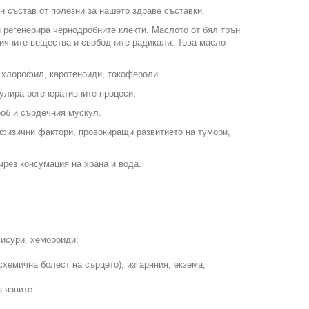
н състав от полезни за нашето здраве съставки.
 регенерира чернодробните клекти. Маслото от бял трън
ичните вещества и свободните радикали. Това масло
а хлорофил, каротеноиди, токофероли.
улира регенеративните процеси.
об и сърдечния мускул.
физични фактори, провокиращи развитието на тумори,
чрез консумация на храна и вода.
фисури, хемороиди;
схемична болест на сърцето), изгаряния, екзема,
 язвите.