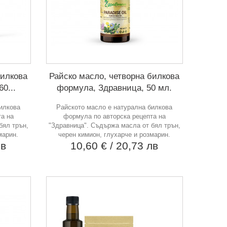
билкова
Райско масло, четворна билкова
0...
формула, Здравница, 50 мл.
билкова
Райското масло е натурална билкова
та на
формула по авторска рецепта на
бял трън,
"Здравница". Съдържа масла от бял трън,
марин.
черен кимион, глухарче и розмарин.
лв
10,60 €
/ 20,73 лв