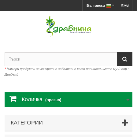
Вход
Български
*
Намери продукти за конкретно заболяване като напишеш името му (напр.:
Диабет)
Количка
(празна)
КАТЕГОРИИ