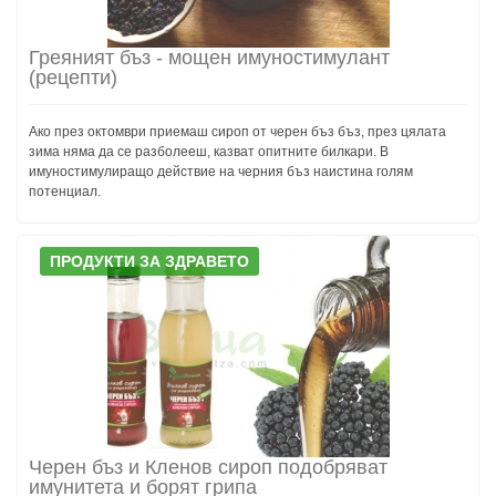
Греяният бъз - мощен имуностимулант
(рецепти)
Ако през октомври приемаш сироп от черен бъз бъз, през цялата
зима няма да се разболееш, казват опитните билкари. В
имуностимулиращо действие на черния бъз наистина голям
потенциал.
ПРОДУКТИ ЗА ЗДРАВЕТО
Черен бъз и Кленов сироп подобряват
имунитета и борят грипа