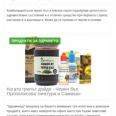
Комбинацията на черен бъз и кленов сироп подобрява цялостното
здравословно състояние и е отлично средство при борбата с грипа,
настинката и кашлицата. Може да се приема от малки и големи.
ПРОДУКТИ ЗА ЗДРАВЕТО
Когато грипът дойде - Черен бъз,
Прополисова тинктура и Самахан
"Здравница" предлага на Вашето внимание три изпитани и доказани
продукта, които имат невероятен ефект както при първи симптоми
на грип, така и като превантивни средства за борба с вирусите.