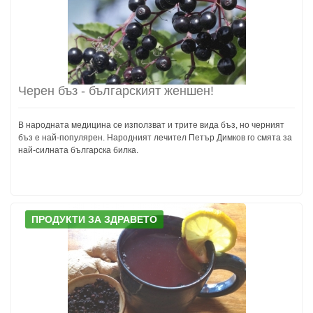
Черен бъз - българският женшен!
В народната медицина се използват и трите вида бъз, но черният
бъз е най-популярен. Народният лечител Петър Димков го смята за
най-силната българска билка.
ПРОДУКТИ ЗА ЗДРАВЕТО