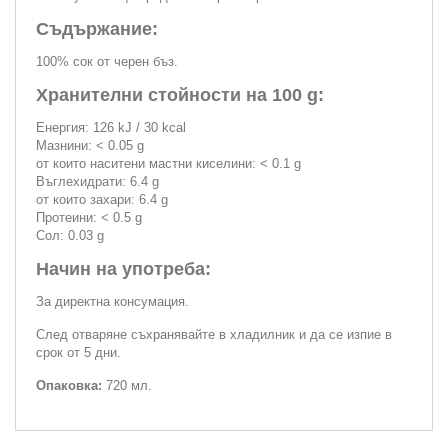
Съдържание:
100% сок от черен бъз.
Хранителни стойности на 100 g:
Енергия: 126 kJ / 30 kcal
Мазнини: < 0.05 g
от които наситени мастни киселини: < 0.1 g
Въглехидрати: 6.4 g
от които захари: 6.4 g
Протеини: < 0.5 g
Сол: 0.03 g
Начин на употреба:
За директна консумация.
След отваряне съхранявайте в хладилник и да се изпие в
срок от 5 дни.
Опаковка:
720 мл.