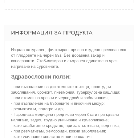
ИНФОРМАЦИЯ ЗА ПРОДУКТА
Изцяло натурален, филтриран, прясно студено пресован сок
от плодовете на черен бъз. Без добавена захар и
консерванти. Стабилизиран и съхранен единствено чрез
нагряване на суровината.
Здравословни ползи:
- при възпаление на дихателните пътища, простудни
заболявания, бронхит, пневмония, туберкулозна кашлица;
- при стомашно-чревни и чернодробни заболявания;
- при възпаление на бъбреците и пикочния мехур;
- ревматизъм, подагра и др;
- Народната медицина предписва черен бъз и при кръвно
налягане, задух, трудно униниране и кръвопикаене;
- като слабително средство, при затлъстяване, воднянка;
- при ревматизъм, хемороиди, кожни заболявания;
- като усилващо средство и при невралгия.