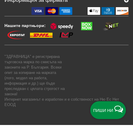
Нашите партньори:
"ЗДРАВНИЦА" е регистрирана
търговска марка по смисъла на
законите на Р. България. Всеки
опит за копиране на марката
(лого, модел на работа,
информация и др.) ще бъде
преследван с цялата строгост на
закона!
Интернет магазинът е изработен и е собственост на
Ню Ес Нет
ЕООД
ПИШИ НИ