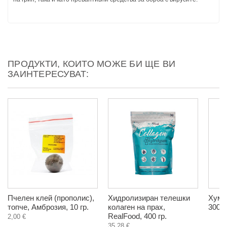
ПРОДУКТИ, КОИТО МОЖЕ БИ ЩЕ ВИ
ЗАИНТЕРЕСУВАТ:
Пчелен клей (прополис),
Хидролизиран телешки
Хуму
топче, Амброзия, 10 гр.
колаген на прах,
300 г
RealFood, 400 гр.
2,00 €
35,28 €