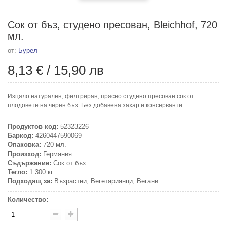
Сок от бъз, студено пресован, Bleichhof, 720
мл.
от:
Бурел
8,13 €
/
15,90 лв
Изцяло натурален, филтриран, прясно студено пресован сок от
плодовете на черен бъз. Без добавена захар и консерванти.
Продуктов код:
52323226
Баркод:
4260447590069
Опаковка:
720 мл.
Произход:
Германия
Съдържание:
Сок от бъз
Тегло:
1.300 кг.
Подходящ за:
Възрастни, Вегетарианци, Вегани
Количество: