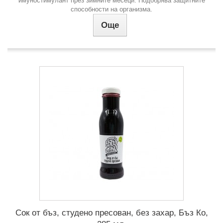
имуностимулант през зимните месеци. Подобрява защитните
способности на организма.
Още
Сок от бъз, студено пресован, без захар, Бъз Ко,