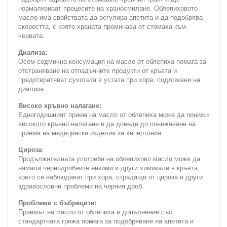
нормализират процесите на храносмилане. Облепиховото
масло има свойствата да регулира апетита и да подобрява
скоростта, с която храната преминава от стомаха към
червата.
Диализа:
Осем седмична консумация на масло от облепиха помага за
отстраняване на отпадъчните продукти от кръвта и
предотвратяват сухотата в устата при хора, подложени на
диализа.
Високо кръвно налагане:
Едногодишният прием на масло от облепиха може да понижи
високото кръвно налягане и да доведе до понижаване на
приема на медицински изделия за хипертония.
Цироза
:
Продължителната употреба на облепихово масло може да
намали чернодробните ензими и други химикали в кръвта,
които се наблюдават при хора, страдащи от цироза и други
здравословни проблеми на черния дроб.
Проблеми с бъбреците:
Приемът на масло от облепиха в допълнение със
стандартната грижа помага за подобряване на апетита и