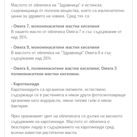
Маслото от облепиха на "Здравница" е истинска
съкровищница от полезни вещества, които са изключително
ценни за здравето на човека. Сред тях са:
- Омега 7, мононенаситени мастни киселини
В нашето масло от облепиха Омега-7 е със съдържание от
над 35%.
- Омега 9, мононенаситени мастни киселини
В маслото от облепиха на "Здравница" Омега-9 е със
съдържание над 26%.
- Омега 6, полиненаситени мастни киселини; Омега 3
полиненаситени мастни киселини.
- Каротеноиди
Каротeноидите са органични пигменти, естествено
съдържащи се в растенията и някои други фотосинтезиращи
организми като водорасли, някои типове гъби и някои
бактерии.
Ярко оранжевият цвят на облепихата се дължи на високото
съдържание на каротиноиди. Маслото от облепиха е
безспорен лидер в съдържанието на каротиноиди сред
всички известни растителни масла.