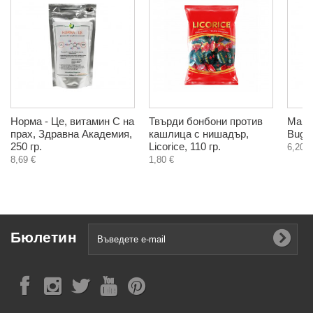
Норма - Це, витамин С на
Твърди бонбони против
Магну
прах, Здравна Академия,
кашлица с нишадър,
BugA
250 гр.
Licorice, 110 гр.
6,20 €
8,69 €
1,80 €
Бюлетин