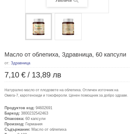
Увеличи
Масло от облепиха, Здравница, 60 капсули
от:
Здравница
7,10 €
/
13,89 лв
Натурално масло от плодовете на облепиха. Отличен източник на
Омега-7, каротеноиди и токофероли. Ценен помощник за добро здраве.
Продуктов код:
94602691
Баркод:
3800232542463
Опаковка:
60 капсули
Произход:
Германия
Съдържание:
Масло от облепиха