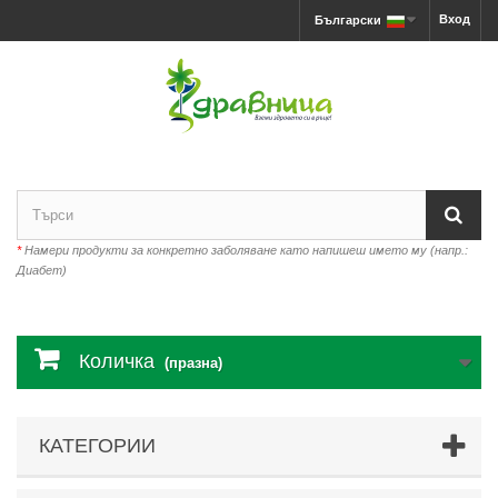
Вход
Български
*
Намери продукти за конкретно заболяване като напишеш името му (напр.:
Диабет)
Количка
(празна)
КАТЕГОРИИ