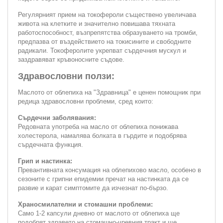
Регулярният прием на токофероли съществено увеличава
живота на клетките и значително повишава тяхната
работоспособност, възпрепятства образуването на тромби,
предпазва от въздействието на токисините и свободните
радикали. Токоферолите укрепват сърдечния мускул и
заздравяват кръвоносните съдове.
Здравословни ползи:
Маслото от облепиха на "Здравница" е ценен помощник при
редица здравословни проблеми, сред които:
Сърдечни заболявания:
Редовната употреба на масло от облепиха понижава
холестерола, намалява болката в гърдите и подобрява
сърдечната функция.
Грип и настинка:
Превантивната консумация на облепихово масло, особено в
сезоните с грипни епидемии пречат на настинката да се
развие и карат симптомите да изчезнат по-бързо.
Храносмилателни и стомашни проблеми:
Само 1-2 капсули дневно от маслото от облепиха ще
подобрят здравето на стомашно-чревния тракт и ще