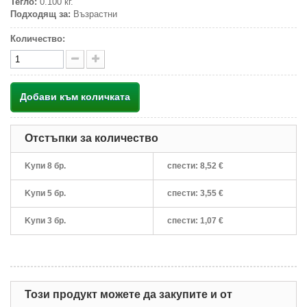
Тегло:
0.100 кг.
Подходящ за:
Възрастни
Количество:
Добави към количката
Отстъпки за количество
Kупи 8 бр.
спести:
8,52 €
Kупи 5 бр.
спести:
3,55 €
Kупи 3 бр.
спести:
1,07 €
Този продукт можете да закупите и от