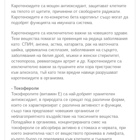
Каротеноидите са мощен антиоксидант, защитават клетките
на тялото от щетите, причинени от свободните радикали.
Каротеноидите и по-конкретно бета каротинът също могат да
подобрят функцията на имунната система.
Каротеноидите са изключително важни за човешкото здраве.
Тези вещества помагат за превенция на редица заболявания
като: СПИН, ангина, астма, катаракта, рак на маточната
шийка, цервикална сисплазия, заболявания на сърцето,
заболявания на белия дроб, мъжки и женски стерилитет,
остеопороза, ревматоиден артрит и др. Каротеноидите са
изключително важни за пушачите или хора пристрастени
към алкохола, тъй като тези вредни навици разрушават
каротеноидите в организма.
- Токофероли
Токоферолите (витамин Е) са най-добрият хранителен
антиоксидант, в природата се срещат под различни форми,
които се характеризират с различна активност и функции,
също така предпазват човешкия организъм от
неблагоприятното въздействие на токсичните вещества.
Попадайки в организма, концентрираната смес на
токофероли се абсорбира активно в стомаха и червата, при
което значителна част от веществото прониква в лимфата,
където бързо се придвижва към клетките и тъканите.