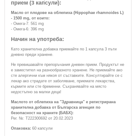
прием (3 капсули):
Масло от плодове на облепиха (Hippophae rhamnoides L)
- 1500 mg, от които:
- Омега-7: 561 mg
- Омега-6: 396 mg
Начин на употреба:
Като хранителна добавка приемайте по 1 капсула 3 пъти
дневно преди хранене.
Не превишавайте препоръчания дневен прием. Продуктът не
е заместител на разнообразното хранене. Не приемайте ако
сте алергични към някоя от съставките. Консултирайте се с
лекар ако страдате от заболяване, приемате лекарства,
кърмите или сте бременни. Съхранявайте на място
недостъпно за малки деца!
Маслото от облепиха на "Здравница" е регистрирана
хранителна добавка от Българска агенция по
безопасност на храните (БАБХ):
Рег. №: Т222300692 от 20.02.2023
Опаковка:
60 капсули