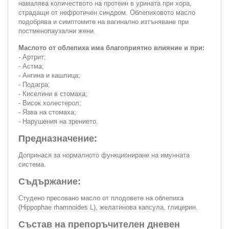
намалява количеството на протеин в урината при хора,
страдащи от нефротичен синдром. Облепиховото масло
подобрява и симптомите на вагинално изтъняване при
постменопаузални жени.
Маслото от облепиха има благоприятно влияние и при:
- Артрит;
- Астма;
- Ангина и кашлица;
- Подагра;
- Киселини в стомаха;
- Висок холестерол;
- Язва на стомаха;
- Нарушения на зрението.
Предназначение:
Допринася за нормалното функциониране на имунната
система.
Съдържание:
Студено пресовано масло от плодовете на облепиха
(Hippophae rhamnoides L), желатинова капсула, глицерин.
Състав на препоръчителен дневен