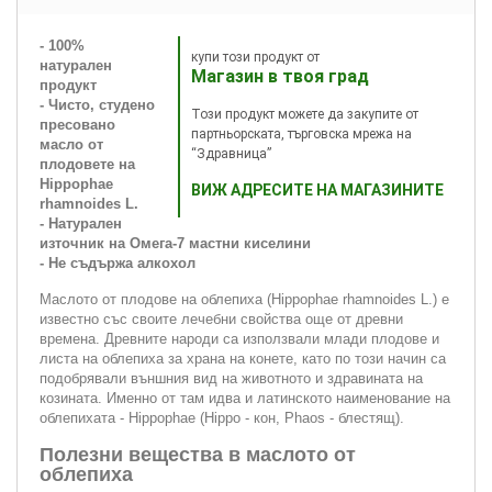
- 100%
купи този продукт от
натурален
Магазин в твоя град
продукт
- Чисто, студено
Този продукт можете да закупите от
пресовано
партньорската, търговска мрежа на
масло от
“Здравница”
плодовете на
Hippophae
ВИЖ АДРЕСИТЕ НА МАГАЗИНИТЕ
rhamnoides L.
- Натурален
източник на Омега-7 мастни киселини
- Не съдържа алкохол
Маслото от плодове на облепиха (Hippophae rhamnoides L.) е
известно със своите лечебни свойства още от древни
времена. Древните народи са използвали млади плодове и
листа на облепиха за храна на конете, като по този начин са
подобрявали външния вид на животното и здравината на
козината. Именно от там идва и латинското наименование на
облепихата - Hippophae (Hippo - кон, Phaos - блестящ).
Полезни вещества в маслото от
облепиха