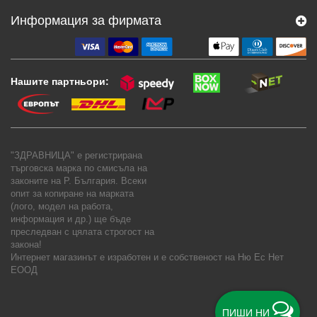
Информация за фирмата
Нашите партньори:
"ЗДРАВНИЦА" е регистрирана
търговска марка по смисъла на
законите на Р. България. Всеки
опит за копиране на марката
(лого, модел на работа,
информация и др.) ще бъде
преследван с цялата строгост на
закона!
Интернет магазинът е изработен и е собственост на
Ню Ес Нет
ЕООД
ПИШИ НИ