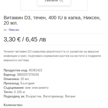
Увеличи
Витамин D3, течен, 400 IU в капка, Никсен,
20 мл.
от:
Никсен
3,30 €
/
6,45 лв
Течният витамин D3 намалява вероятността от развитие на вирусни
инфекции и грип, подпомага нормалния растеж на костите и подкрепя
имунната система.
Продуктов код:
45391422
Баркод:
3800207375034
Опаковка:
20 мл.
Произход:
България
Съдържание:
виж описанието
Тегло:
0.100 кг.
Подходящ за:
Възрастни, Вегетарианци, Вегани
Количество: