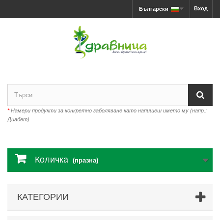
Вход
Български
*
Намери продукти за конкретно заболяване като напишеш името му (напр.:
Диабет)
Количка
(празна)
КАТЕГОРИИ