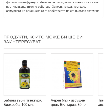
физиологични функции. Известно е също, че витаминът има и силно
противовъзпалително действие. Основните количества се
осигуряват на организма от въздействието на слънчевата светлина.
ПРОДУКТИ, КОИТО МОЖЕ БИ ЩЕ ВИ
ЗАИНТЕРЕСУВАТ:
Бабини зъби, тинктура,
Черен бъз - изсушен
Тинк
Биохерба, 100 мл.
цвят, Билкария, 30 гр.
хвощ