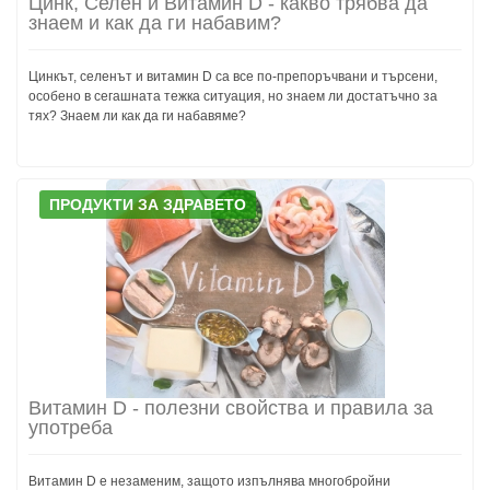
Цинк, Селен и Витамин D - какво трябва да
знаем и как да ги набавим?
Цинкът, селенът и витамин D са все по-препоръчвани и търсени,
особено в сегашната тежка ситуация, но знаем ли достатъчно за
тях? Знаем ли как да ги набавяме?
ПРОДУКТИ ЗА ЗДРАВЕТО
Витамин D - полезни свойства и правила за
употреба
Витамин D е незаменим, защото изпълнява многобройни