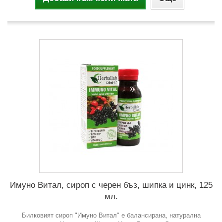
Имуно Витал, сироп с черен бъз, шипка и цинк, 125
мл.
Билковият сироп "Имуно Витал" е балансирана, натурална