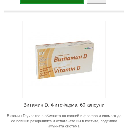
Витамин D, ФитоФарма, 60 капсули
Витамин D участва в обмяната на калций и фoсфор и спомага да
се повиши резорбцията и отлагането им в костите, подсилва
имунната система.