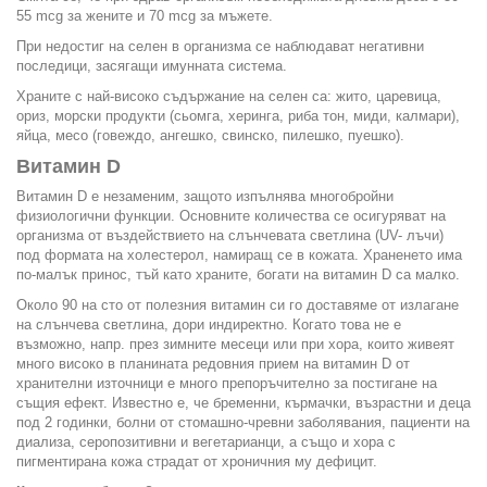
55 mcg за жените и 70 mcg за мъжете.
При недостиг на селен в организма се наблюдават негативни
последици, засягащи имунната система.
Храните с най-високо съдържание на селен са: жито, царевица,
ориз, морски продукти (сьомга, херинга, риба тон, миди, калмари),
яйца, месо (говеждо, ангешко, свинско, пилешко, пуешко).
Витамин D
Витамин D е незаменим, защото изпълнява многобройни
физиологични функции. Основните количества се осигуряват на
организма от въздействието на слънчевата светлина (UV- лъчи)
под формата на холестерол, намиращ се в кожата. Храненето има
по-малък принос, тъй като храните, богати на витамин D са малко.
Около 90 на сто от полезния витамин си го доставяме от излагане
на слънчева светлина, дори индиректно. Когато това не е
възможно, напр. през зимните месеци или при хора, които живеят
много високо в планината редовния прием на витамин D от
хранителни източници е много препоръчително за постигане на
същия ефект. Известно е, че бременни, кърмачки, възрастни и деца
под 2 годинки, болни от стомашно-чревни заболявания, пациенти на
диализа, серопозитивни и вегетарианци, а също и хора с
пигментирана кожа страдат от хроничния му дефицит.