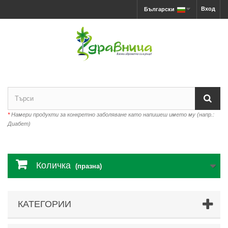
Вход
Български
*
Намери продукти за конкретно заболяване като напишеш името му (напр.:
Диабет)
Количка
(празна)
КАТЕГОРИИ