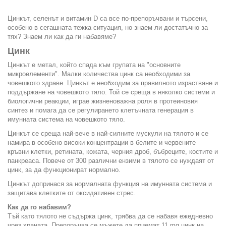
Цинкът, селенът и витамин D са все по-препоръчвани и търсени,
особено в сегашната тежка ситуация, но знаем ли достатъчно за
тях? Знаем ли как да ги набавяме?
Цинк
Цинкът е метал, който спада към групата на "основните
микроелементи". Малки количества цинк са необходими за
човешкото здраве. Цинкът е необходим за правилното израстване и
поддържане на човешкото тяло. Той се среща в няколко системи и
биологични реакции, играе жизненоважна роля в протеиновия
синтез и помага да се регулирането клетъчната генерация в
имунната система на човешкото тяло.
Цинкът се среща най-вече в най-силните мускули на тялото и се
намира в особено високи концентрации в белите и червените
кръвни клетки, ретината, кожата, черния дроб, бъбреците, костите и
панкреаса. Повече от 300 различни ензими в тялото се нуждаят от
цинк, за да функционират нормално.
Цинкът допринася за нормалната функция на имунната система и
защитава клетките от оксидативен стрес.
Как да го набавим?
Тъй като тялото не съдържа цинк, трябва да се набавя ежедневно
чрез храната. Препоръчва се мъжете да приемат 11 mg цинк на