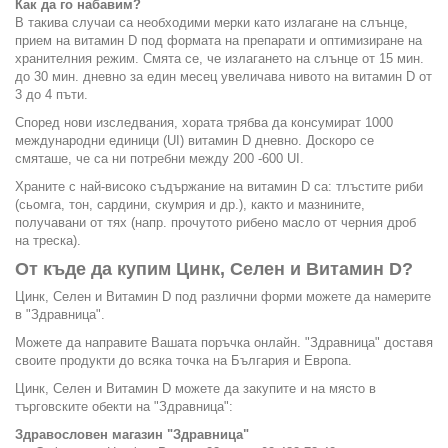
Как да го набавим?
В такива случаи са необходими мерки като излагане на слънце,
прием на витамин D под формата на препарати и оптимизиране на
хранителния режим. Смята се, че излагането на слънце от 15 мин.
до 30 мин. дневно за един месец увеличава нивото на витамин D от
3 до 4 пъти.
Според нови изследвания, хората трябва да консумират 1000
международни единици (UI) витамин D дневно. Доскоро се
смяташе, че са ни потребни между 200 -600 UI.
Храните с най-високо съдържание на витамин D са: тлъстите риби
(сьомга, тон, сардини, скумрия и др.), както и мазнините,
получавани от тях (напр. прочутото рибено масло от черния дроб
на треска).
От къде да купим Цинк, Селен и Витамин D?
Цинк, Селен и Витамин D под различни форми можете да намерите
в "Здравница".
Можете да направите Вашата поръчка онлайн. "Здравница" доставя
своите продукти до всяка точка на България и Европа.
Цинк, Селен и Витамин D можете да закупите и на място в
търговските обекти на "Здравница":
Здравословен магазин "Здравница"