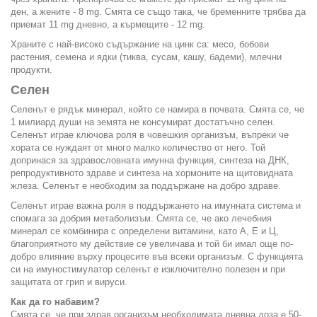
ден, а жените - 8 mg. Смята се също така, че бременните трябва да
приемат 11 mg дневно, а кърмещите - 12 mg.
Храните с най-високо съдържание на цинк са: месо, бобови
растения, семена и ядки (тиква, сусам, кашу, бадеми), млечни
продукти.
Селен
Селенът е рядък минерал, който се намира в почвата. Смята се, че
1 милиард души на земята не консумират достатъчно селен.
Селенът играе ключова роля в човешкия организъм, въпреки че
хората се нуждаят от много малко количество от него. Той
допринася за здравословната имунна функция, синтеза на ДНК,
репродуктивното здраве и синтеза на хормоните на щитовидната
жлеза. Селенът е необходим за поддържане на добро здраве.
Селенът играе важна роля в поддържането на имунната система и
спомага за добрия метаболизъм. Смята се, че ако лечебния
минерал се комбинира с определени витамини, като А, Е и Ц,
благоприятното му действие се увеличава и той би имал още по-
добро влияние върху процесите във всеки организъм. С функцията
си на имуностимулатор селенът е изключително полезен и при
защитата от грип и вируси.
Как да го набавим?
Смята се, че при здрав организъм необходимата дневна доза е 50-