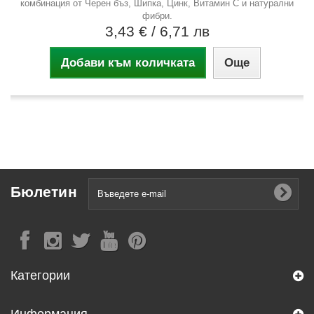
комбинация от Черен бъз, Шипка, Цинк, Витамин С и натурални
фибри.
3,43 €
/ 6,71 лв
Добави към количката
Още
Бюлетин
Категории
Информация