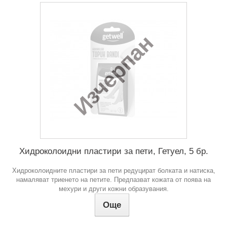
Изчерпан
Хидроколоидни пластири за пети, Гетуел, 5 бр.
Хидроколоидните пластири за пети редуцират болката и натиска,
намаляват триенето на петите. Предпазват кожата от поява на
мехури и други кожни образувания.
Още