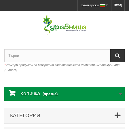
Вход
Български
*
Намери продукти за конкретно заболяване като напишеш името му (напр.:
Диабет)
Количка
(празна)
КАТЕГОРИИ