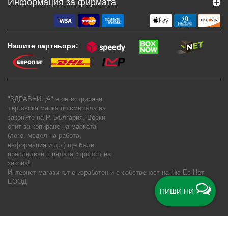
Информация за фирмата
Нашите партньори:
"ЗДРАВНИЦА" е регистрирана
търговска марка по смисъла на
законите на Р. България. Всеки
опит за копиране на марката
(лого, модел на работа,
информация и др.) ще бъде
преследван с цялата строгост на
закона!
Интернет магазинът е изработен и е собственост на
Ню Ес Нет
ЕООД
ПИШИ НИ