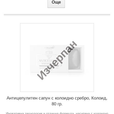
Още
Изчерпан
Антицелулитен сапун с колоидно сребро, Колоид,
80 гр.
Иновативна технология и отлична формула, наситена с колоидно