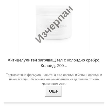
Изчерпан
Антицелулитен загряващ гел с колоидно сребро,
Колоид, 200...
Термоактивна формула, наситена със сребърни йони и сребърни
наночастици. Насърчава елиминирането на целулита от най-
критичните зони.
Още