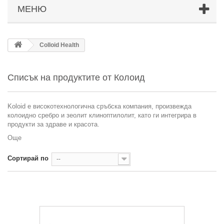
МЕНЮ
Colloid Health
Списък на продуктите от Колоид
Koloid e високотехнологична сръбска компания, произвежда
колоидно сребро и зеолит клиноптилолит, като ги интегрира в
продукти за здраве и красота.
Още
Сортирай по
--