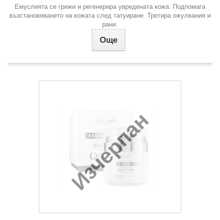
Емуслията се грижи и регенерира увредената кожа. Подпомага
възстановяването на кожата след татуиране. Третира ожулвания и
рани.
Още
Изчерпан