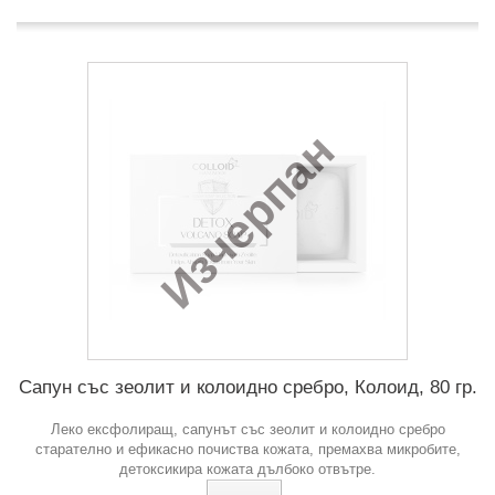
Изчерпан
Сапун със зеолит и колоидно сребро, Колоид, 80 гр.
Леко ексфолиращ, сапунът със зеолит и колоидно сребро
старателно и ефикасно почиства кожата, премахва микробите,
детоксикира кожата дълбоко отвътре.