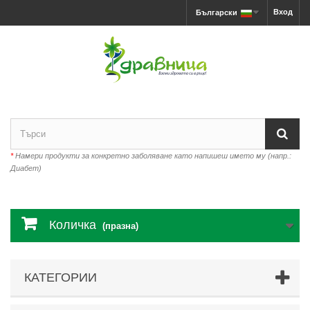
Вход
Български
*
Намери продукти за конкретно заболяване като напишеш името му (напр.:
Диабет)
Количка
(празна)
КАТЕГОРИИ