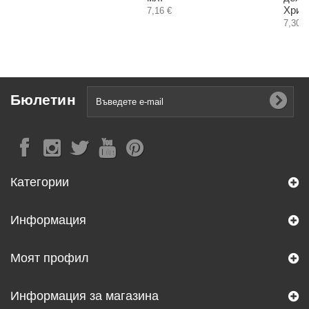
Христ
7,16 €
7,30 €
Бюлетин
Категории
Информация
Моят профил
Информация за магазина