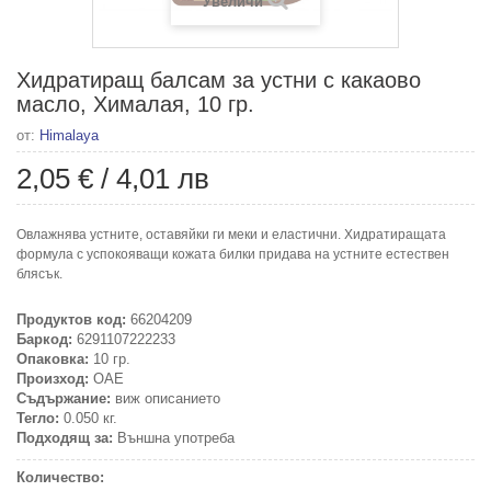
Увеличи
Хидратиращ балсам за устни с какаово
масло, Хималая, 10 гр.
от:
Himalaya
2,05 €
/
4,01 лв
Oвлажнява устните, оставяйки ги меки и еластични. Хидратиращата
формула с успокояващи кожата билки придава на устните естествен
блясък.
Продуктов код:
66204209
Баркод:
6291107222233
Опаковка:
10 гр.
Произход:
ОАЕ
Съдържание:
виж описанието
Тегло:
0.050 кг.
Подходящ за:
Външна употреба
Количество: