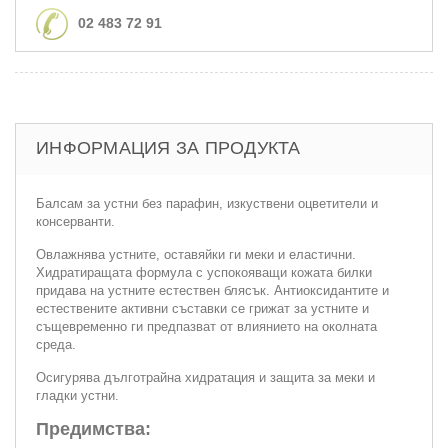
02 483 72 91
ИНФОРМАЦИЯ ЗА ПРОДУКТА
Балсам за устни без парафин, изкуствени оцветители и
консерванти.
Oвлажнява устните, оставяйки ги меки и еластични.
Хидратиращата формула с успокояващи кожата билки
придава на устните естествен блясък. Антиоксидантите и
естествените активни съставки се грижат за устните и
същевременно ги предпазват от влиянието на околната
среда.
Осигурява дълготрайна хидратация и защита за меки и
гладки устни.
Предимства: