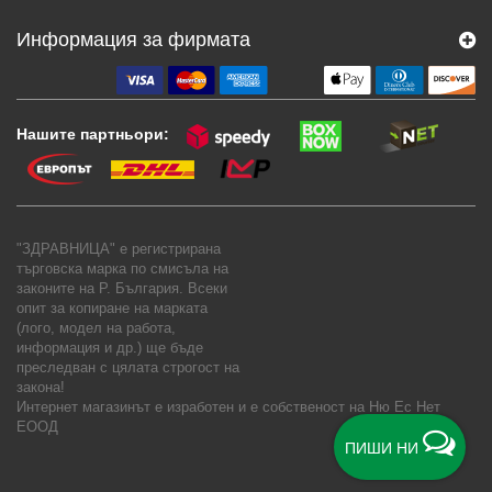
Информация за фирмата
Нашите партньори:
"ЗДРАВНИЦА" е регистрирана
търговска марка по смисъла на
законите на Р. България. Всеки
опит за копиране на марката
(лого, модел на работа,
информация и др.) ще бъде
преследван с цялата строгост на
закона!
Интернет магазинът е изработен и е собственост на
Ню Ес Нет
ЕООД
ПИШИ НИ