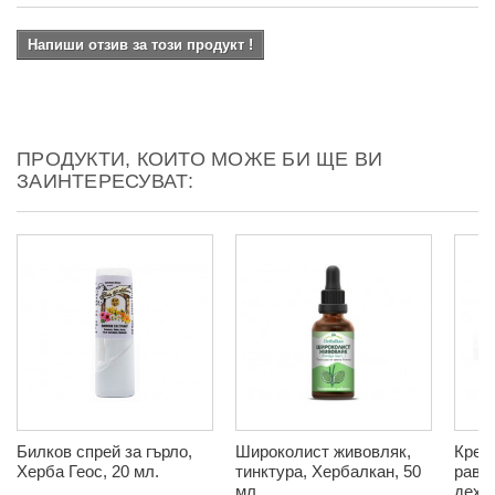
Напиши отзив за този продукт !
ПРОДУКТИ, КОИТО МОЖЕ БИ ЩЕ ВИ
ЗАИНТЕРЕСУВАТ:
Билков спрей за гърло,
Широколист живовляк,
Крем
Херба Геос, 20 мл.
тинктура, Хербалкан, 50
равне
мл.
дехи