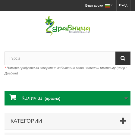
Вход
Български
*
Намери продукти за конкретно заболяване като напишеш името му (напр.:
Диабет)
Количка
(празна)
КАТЕГОРИИ