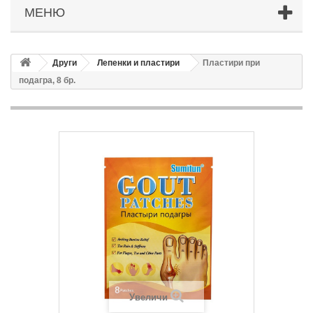
МЕНЮ
Други
Лепенки и пластири
Пластири при
подагра, 8 бр.
Увеличи