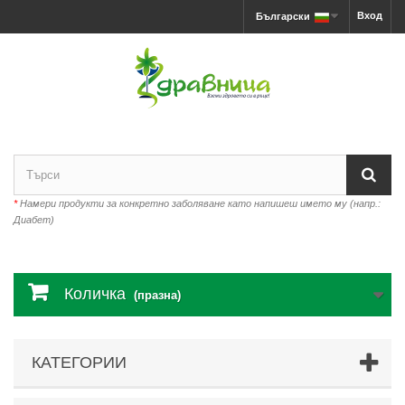
Вход
Български
*
Намери продукти за конкретно заболяване като напишеш името му (напр.:
Диабет)
Количка
(празна)
КАТЕГОРИИ