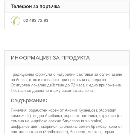
Телефон за поръчка
02 483 72 91
ИНФОРМАЦИЯ ЗА ПРОДУКТА
Традиционна формула с натурални съставки за облекчаване
на болка, оток и скованост при пристъпи на подагра.
Осигурява локално действие до 72 часа с едно приложение.
Поставя се директно върху засегнатата зона.
Съдържание:
Пинелия, обработен корен от Аконит Кузнецова (Aconitum
kusnezoffii), водна бърбовка, корен от ангелика, стрyхнин (от
семена на индийско орехче Strychnos nux-vomica),
шафранов цвят, скорпион, стоножка, земен бръмбар, кора от
санталово дърво (Zanthoxylum), борнеол, ментол, термо