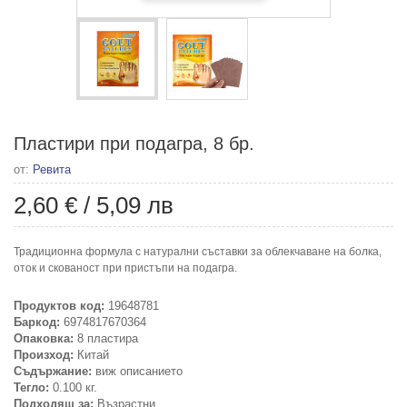
Пластири при подагра, 8 бр.
от:
Ревита
2,60 €
/
5,09 лв
Традиционна формула с натурални съставки за облекчаване на болка,
оток и скованост при пристъпи на подагра.
Продуктов код:
19648781
Баркод:
6974817670364
Опаковка:
8 пластира
Произход:
Китай
Съдържание:
виж описанието
Тегло:
0.100 кг.
Подходящ за:
Възрастни