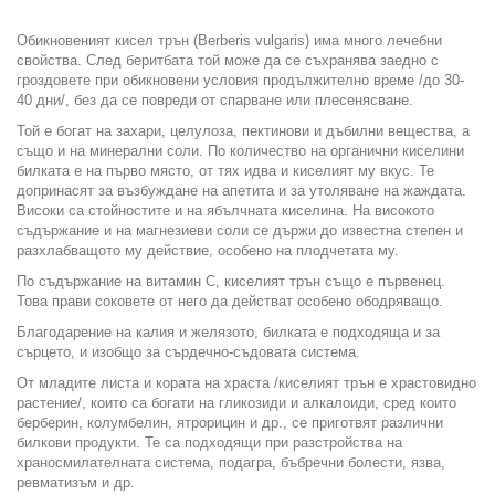
Обикновеният кисел трън (Berberis vulgaris) има много лечебни
свойства. След беритбата той може да се съхранява заедно с
гроздовете при обикновени условия продължително време /до 30-
40 дни/, без да се повреди от спарване или плесенясване.
Той е богат на захари, целулоза, пектинови и дъбилни вещества, а
също и на минерални соли. По количество на органични киселини
билката е на първо място, от тях идва и киселият му вкус. Те
допринасят за възбуждане на апетита и за утоляване на жаждата.
Високи са стойностите и на ябълчната киселина. На високото
съдържание и на магнезиеви соли се държи до известна степен и
разхлабващото му действие, особено на плодчетата му.
По съдържание на витамин С, киселият трън също е първенец.
Това прави соковете от него да действат особено ободряващо.
Благодарение на калия и желязото, билката е подходяща и за
сърцето, и изобщо за сърдечно-съдовата система.
От младите листа и кората на храста /киселият трън е храстовидно
растение/, които са богати на гликозиди и алкалоиди, сред които
берберин, колумбелин, ятрорицин и др., се приготвят различни
билкови продукти. Те са подходящи при разстройства на
храносмилателната система, подагра, бъбречни болести, язва,
ревматизъм и др.