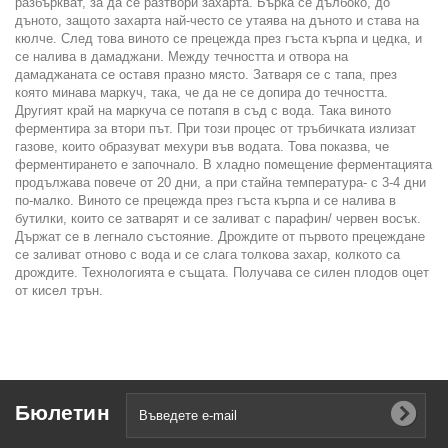
разбъркват, за да се разтвори захарта. Бърка се дълбоко, до
дъното, защото захарта най-често се утаява на дъното и става на
кюлче. След това виното се прецежда през гъста кърпа и цедка, и
се налива в дамаджани. Между течността и отвора на
дамаджаната се оставя празно място. Затваря се с тапа, през
която минава маркуч, така, че да не се допира до течността.
Другият край на маркуча се потапя в съд с вода. Така виното
ферментира за втори път. При този процес от тръбичката излизат
газове, които образуват мехури във водата. Това показва, че
ферментирането е започнало. В хладно помещение ферментацията
продължава повече от 20 дни, а при стайна температура- с 3-4 дни
по-малко. Виното се прецежда през гъста кърпа и се налива в
бутилки, които се затварят и се заливат с парафин/ червен восък.
Държат се в легнало състояние. Дрождите от първото прецеждане
се заливат отново с вода и се слага толкова захар, колкото са
дрождите. Технологията е същата. Получава се силен плодов оцет
от кисел трън.
Бюлетин