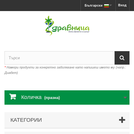
Вход
Български
*
Намери продукти за конкретно заболяване като напишеш името му (напр.:
Диабет)
Количка
(празна)
КАТЕГОРИИ