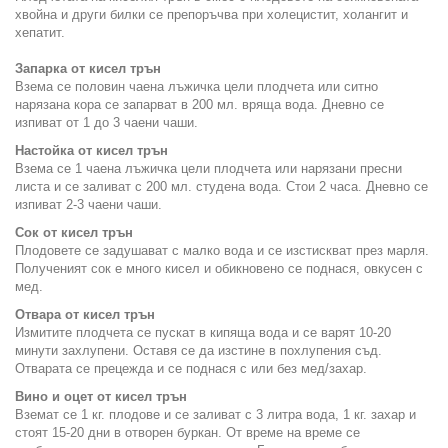
хвойна и други билки се препоръчва при холецистит, холангит и
хепатит.
Запарка от кисел трън
Взема се половин чаена лъжичка цели плодчета или ситно
нарязана кора се запарват в 200 мл. вряща вода. Дневно се
изпиват от 1 до 3 чаени чаши.
Настойка от кисел трън
Взема се 1 чаена лъжичка цели плодчета или нарязани пресни
листа и се заливат с 200 мл. студена вода. Стои 2 часа. Дневно се
изпиват 2-3 чаени чаши.
Сок от кисел трън
Плодовете се задушават с малко вода и се изстискват през марля.
Полученият сок е много кисел и обикновено се поднася, овкусен с
мед.
Отвара от кисел трън
Измитите плодчета се пускат в кипяща вода и се варят 10-20
минути захлупени. Оставя се да изстине в похлупения съд.
Отварата се прецежда и се поднася с или без мед/захар.
Вино и оцет от кисел трън
Вземат се 1 кг. плодове и се заливат с 3 литра вода, 1 кг. захар и
стоят 15-20 дни в отворен буркан. От време на време се