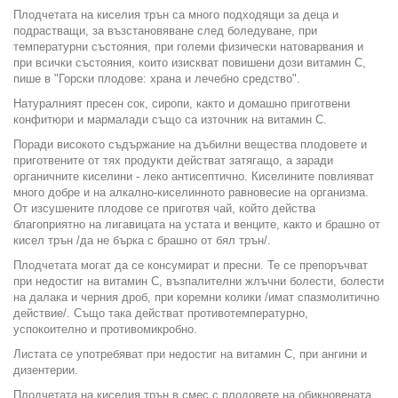
Плодчетата на киселия трън са много подходящи за деца и
подрастващи, за възстановяване след боледуване, при
температурни състояния, при големи физически натоварвания и
при всички състояния, които изискват повишени дози витамин С,
пише в "Горски плодове: храна и лечебно средство".
Натуралният пресен сок, сиропи, както и домашно приготвени
конфитюри и мармалади също са източник на витамин С.
Поради високото съдържание на дъбилни вещества плодовете и
приготвените от тях продукти действат затягащо, а заради
органичните киселини - леко антисептично. Киселините повлияват
много добре и на алкално-киселинното равновесие на организма.
От изсушените плодове се приготвя чай, който действа
благоприятно на лигавицата на устата и венците, както и брашно от
кисел трън /да не бърка с брашно от бял трън/.
Плодчетата могат да се консумират и пресни. Те се препоръчват
при недостиг на витамин С, възпалителни жлъчни болести, болести
на далака и черния дроб, при коремни колики /имат спазмолитично
действие/. Също така действат противотемпературно,
успокоително и противомикробно.
Листата се употребяват при недостиг на витамин С, при ангини и
дизентерии.
Плодчетата на киселия трън в смес с плодовете на обикновената