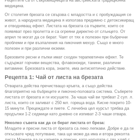
Рецептите са от съкровищницата на австрийската традиционна
медицина.
От столетия брезата се свързва с младостта и с пробуждащия се
живот, а народната медицина я използва предимно с детоксикиращ
и отводняващ ефект. Листата на брезата са първите, които се
появяват през пролетта и са огреяни директно от слънцето. От
април те могат да се берат. Чаят от тях е полезен при бъбречни
проблеми и при възпаления на пикочния мехур. Също е много
полезен и при различни екземи.
Брезовите ресни и пъпки имат сходен терапевтичен ефект. Те
съдържат горчиви вещества, флавоноиди, танини, различни
витамини. Брезовата кора, знаете, има антисептично действие.
Рецепта 1: Чай от листа на брезата
Отварата действа пречистващо кръвта, а също действа
благоприятно на бъбреците и пикочно-половата система. Съберете
листата от брезата и ги изсушете. За чаша чай ви трябват 2 суп. л.
листа, които се заливат с 250 мл. гореща вода. Кисне покрито 10-
15 минути. Прецеждате и пиете. С лечебна цел курсът трябва да
продължи 1-2 седмици като дневно се изпиват 2-3 чаши отвара.
Няколко съвета как да се берат листата от бреза:
Младите и пресни листа от брезата са леко лепкави. Добре е да ги
откъсвате чред потупване, така ще може да има и втора реколта
листа.Можете да ги хапнете и пресни, като натупате с тях хляб с