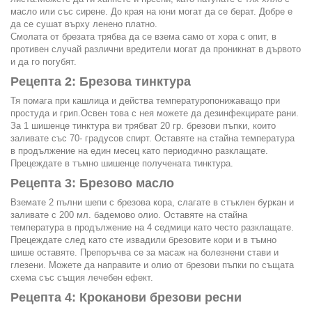
масло или със сирене. До края на юни могат да се берат. Добре е
да се сушат върху ленено платно.
Смолата от брезата трябва да се взема само от хора с опит, в
противен случай различни вредители могат да проникнат в дървото
и да го погубят.
Рецепта 2: Брезова тинктура
Тя помага при кашлица и действа температуропонижаващо при
простуда и грип.Освен това с нея можете да дезинфекцирате рани.
За 1 шишенце тинктура ви трябват 20 гр. брезови пъпки, които
заливате със 70- градусов спирт. Оставяте на стайна температура
в продължение на един месец като периодично разклащате.
Прецеждате в тъмно шишенце получената тинктура.
Рецепта 3: Брезово масло
Вземате 2 пълни шепи с брезова кора, слагате в стъклен буркан и
заливате с 200 мл. бадемово олио. Оставяте на стайна
температура в продължение на 4 седмици като често разклащате.
Прецеждате след като сте извадили брезовите кори и в тъмно
шише оставяте. Препоръчва се за масаж на болезнени стави и
глезени. Можете да направите и олио от брезови пъпки по същата
схема със същия лечебен ефект.
Рецепта 4: Кроканови брезови ресни