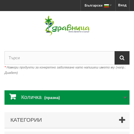
Вход
Български
*
Намери продукти за конкретно заболяване като напишеш името му (напр.:
Диабет)
Количка
(празна)
КАТЕГОРИИ