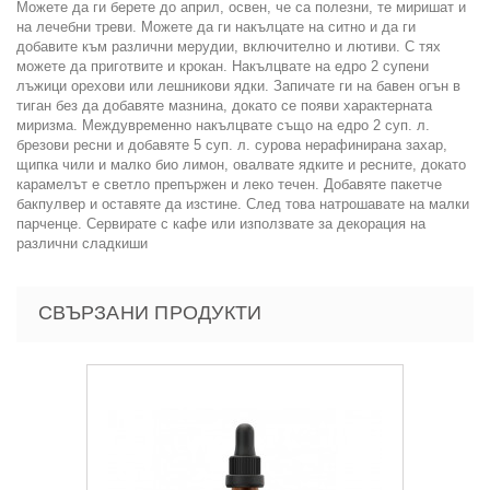
Можете да ги берете до април, освен, че са полезни, те миришат и
на лечебни треви. Можете да ги накълцате на ситно и да ги
добавите към различни мерудии, включително и лютиви. С тях
можете да приготвите и крокан. Накълцвате на едро 2 супени
лъжици орехови или лешникови ядки. Запичате ги на бавен огън в
тиган без да добавяте мазнина, докато се появи характерната
миризма. Междувременно накълцвате също на едро 2 суп. л.
брезови ресни и добавяте 5 суп. л. сурова нерафинирана захар,
щипка чили и малко био лимон, овалвате ядките и ресните, докато
карамелът е светло препържен и леко течен. Добавяте пакетче
бакпулвер и оставяте да изстине. След това натрошавате на малки
парченце. Сервирате с кафе или използвате за декорация на
различни сладкиши
СВЪРЗАНИ ПРОДУКТИ