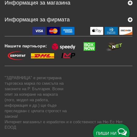
Информация за магазина
Информация за фирмата
Нашите партньори:
"ЗДРАВНИЦА" е регистрирана
търговска марка по смисъла на
законите на Р. България. Всеки
опит за копиране на марката
(лого, модел на работа,
информация и др.) ще бъде
преследван с цялата строгост на
закона!
Интернет магазинът е изработен и е собственост на
Ню Ес Нет
ЕООД
ПИШИ НИ