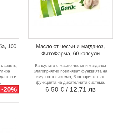
ба, 100
Масло от чесън и магданоз,
ФитоФарма, 60 капсули
 сърцето,
Капсулите с масло чесън и магданоз
улира
благоприятно повлияват функцията на
дантно и
имунната система, благоприятстват
.
функцията на дихателната система.
-20%
6,50 €
/ 12,71 лв