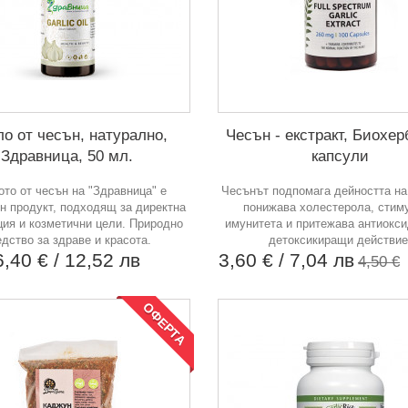
о от чесън, натурално,
Чесън - екстракт, Биохер
Здравница, 50 мл.
капсули
то от чесън на "Здравница" е
Чесънът подпомага дейността на
н продукт, подходящ за директна
понижава холестерола, стим
ция и козметични цели. Природно
имунитета и притежава антиокси
едство за здраве и красота.
детоксикиращи действие
6,40 €
/ 12,52 лв
3,60 €
/ 7,04 лв
4,50 €
ОФЕРТА