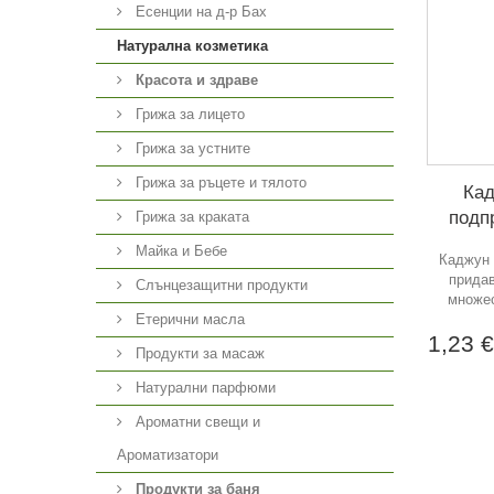
Есенции на д-р Бах
Натурална козметика
Красота и здраве
Грижа за лицето
Грижа за устните
Грижа за ръцете и тялото
Кад
подп
Грижа за краката
Майка и Бебе
Каджун 
придав
Слънцезащитни продукти
множес
Етерични масла
1,23 
Продукти за масаж
Натурални парфюми
Ароматни свещи и
Ароматизатори
Продукти за баня