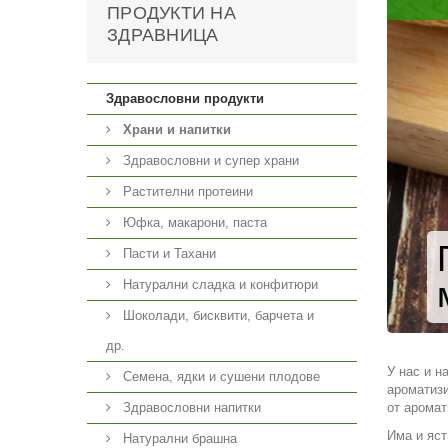
ПРОДУКТИ НА
ЗДРАВНИЦА
Здравословни продукти
Храни и напитки
Здравословни и супер храни
Растителни протеини
Юфка, макарони, паста
Пасти и Тахани
Натурални сладка и конфитюри
Шоколади, бисквити, барчета и
др.
У нас и н
Семена, ядки и сушени плодове
ароматизи
Здравословни напитки
от аромат
Има и яст
Натурални брашна