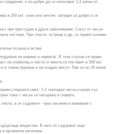
 страдания, е по-добре да се използват 1-2 капки от
лива в 250 мл. олио или зехтин, затваря се добре и се
нът при простудни и други заболявания. Сокът от чесън
ната система. При глисти, острици и др, се правят клизми
хателни пътиша и астма.
подуване на корема и червата/. В тези случаи се прави
аст на очиболец и листа от мента се поставят в 500 мл.
 се в тъмни буркани и на хладно място. Пие се по 20 капки
а.
 прави следната смес: 1-2 скилидки чесън,счукан със
Освен това с чесън се натърква и главата.
листа, а от съдовете - чрез киснене и измиване с
осъдъргащи вещества. В него се съдържат още
и и органични киселини.