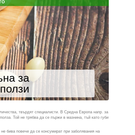
ТО
ъна за
 ползи
оличества, твърдят специалисти. В Средна Европа напр. за
олза. Той не трябва да се пържи в мазнина, тъй като губи
н не бива повече да се консумират при заболявания на