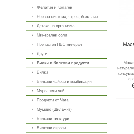
Желатин и Колаген
Нервна система, стрес, безсъние
Детокс на организма
Минерални соли
Масл
Пречистен НБС минерал
Други
Масло
Билки и билкови продукти
натурале
Билки
консума
ср
Билкови чайове и комбинации
Мурсалски чай
Продукти от Чага
Мумийо (Шилажит)
Билкови тинктури
Билкови сиропи