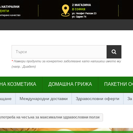
*
Намери продукти за конкретно заболяване като напишеш името му
(напр.: Диабет)
НА КОЗМЕТИКА
ДОМАШНА ГРИЖА
ПАКЕТНИ О
лащане
Международни доставки
Здравословни оферти
За
употреба на чесъна за максимални здравословни ползи