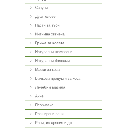
Сапуни
Душ гелове
Пасти за зъби
Интимна хигиена
Грижа за косата
Натурални шампоани
Натурални балсами
Маски за коса
Билкови продукти за коса
Лечебни мазила
Акне
Псориазис
Разширени вени
Рани, изгаряния и др.