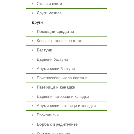
Стави и кости
Други мазила
Други
Помощни средства
Коносан - конопено въже
Бастуни
Дървени бастуни
Алуминиеви бастуни
Приспособления за бастуни
Патерици и канадки
Дървени патерици и канадки
Алуминиеви патерици и канадки
Проходилки
Борба с вредителите
Комари и кърлежи