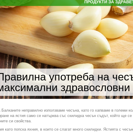
ПРОДУКТИ ЗА ЗДРАВЕ
Правилна употреба на чес
максимални здравословни
а Балканите неправилно използваме чесъна, като го хапваме в големи к
ране на ястия само се натърква със скилидка чесън съдът, който ще се п
ните си свойства.
ия като попска яхния, в които се слагат много скилидки. Ястията с чесъ