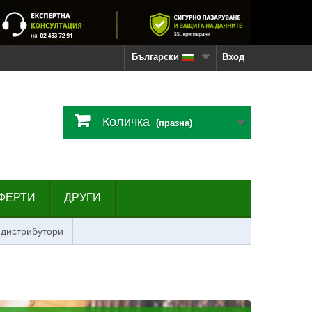
Български
Вход
Количка
(празна)
ФЕРТИ
ДРУГИ
 дистрибутори