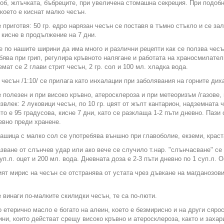
об, жлъчката, бъбреците, при увеличена стомашна секреция. При подобни
 което е киснат малко чесън.
е приготвя: 50 гр. едро нарязан чесън се поставя в тъмно стъкло и се за
 кисне в продължение на 7 дни.
е по нашите ширини да има много и различни рецепти как се ползва чесъ
бява при грип, регулира кръвното налягане и работата на храносмилател
емат се 2 глави стрит чесън, 2 гр. сол и 100 мл. хладка вода.
 чесън /1:10/ се прилага като инхалации при заболявания на горните ди
 полезен и при високо кръвно, атеросклероза и при метеоризъм /газове, 
звлек: 2 луковици чесън, по 10 гр. цвят от жълт кантарион, надземната ч
ято е 95 градусова, кисне 7 дни, като се разклаща 1-2 пъти дневно. Пази
евно преди хранене.
ашица с малко сол се употребява външно при главоболие, екземи, краст
зване от слънчев удар или ако вече се случило т.нар. "слънчасване" се
суп.л. оцет и 200 мл. вода. Дневната доза е 2-3 пъти дневно по 1 суп.л. 
ят мирис на чесън се отстранява от устата чрез дъвкане на магданозови 
 винаги по-малките скилидки чесън, те са по-люти.
 етерично масло е богато на алеин, което е безмирисно и на други сяр
ни, които действат срещу високо кръвно и атеросклероза, както и захар