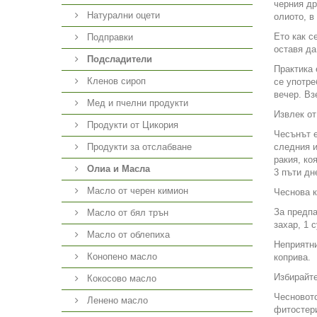
черния др
Натурални оцети
олиото, в
Ето как с
Подправки
оставя да
Подсладители
Практика 
Кленов сироп
се употре
вечер. Вз
Мед и пчелни продукти
Извлек от
Продукти от Цикория
Чесънът е
Продукти за отслабване
следния и
ракия, ко
Олиа и Масла
3 пъти дн
Масло от черен кимион
Чеснова к
За предпа
Масло от бял трън
захар, 1 
Масло от облепиха
Неприятни
Конопено масло
коприва.
Избирайте
Кокосово масло
Чесновото
Ленено масло
фитостери