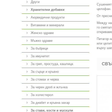
Други
Сушеният 
целофан.
Хранителни добавки
От пресни
Аюрведични продукти
Между най
Витамини и минерали
го смятал
откриваме
Женско здраве
Питагор н
Мъжко здраве
или целит
върху шап
За бъбреци
За имунитет
СВЪ
За грип, простуда, кашлица
За сърце и кръвно
За стомах и черва
За черен дроб и жлъчка
За холестерол
За диабет и кръвна захар
За стави, кости и мускули