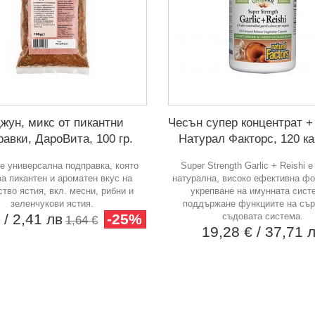
жун, микс от пикантни
Чесън супер концентрат +
равки, ДароВита, 100 гр.
Натурал Факторс, 120 к
е универсална подправка, която
Super Strength Garlic + Reishi 
а пикантен и ароматен вкус на
натурална, високо ефективна ф
тво ястия, вкл. месни, рибни и
укрепване на имунната сист
зеленчукови ястия.
поддържане функциите на сър
€
/ 2,41 лв
-25%
съдовата система.
1,64 €
19,28 €
/ 37,71 