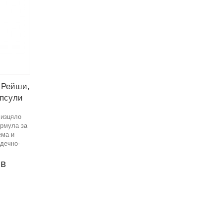
 Рейши,
апсули
е изцяло
ормула за
ема и
дечно-
лв