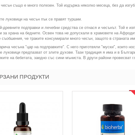
чесън също е много полезен. Той издържа няколко месеца, без да изгуби 
те луковици на чесън пък се правят туршии.
-древните подправки и лечебни средства се отнася и чесънът. Той е изп
и за храна на бедните. Освен това не допускали в храмовете на Афродит
 съобшения, че траките консумирали много чесън, защото в страната им
арича чесъна "цар на подправките". С него приготвяли "муски", които но
е луковици предпазват от злите духове. Тази традиция я има и в Българ
ките на бебетата, заедно със сини мъниста. В други райони провесват гл
РЗАНИ ПРОДУКТИ