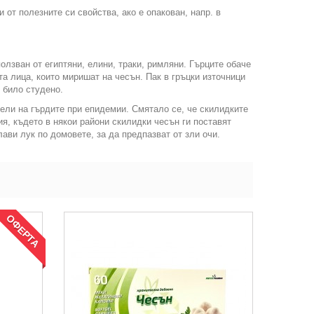
от полезните си свойства, ако е опакован, напр. в
олзван от египтяни, елини, траки, римляни. Гърците обаче
а лица, които миришат на чесън. Пак в гръцки източници
 било студено.
сели на гърдите при епидемии. Смятало се, че скилидките
ия, където в някои райони скилидки чесън ги поставят
ави лук по домовете, за да предпазват от зли очи.
ОФЕРТА