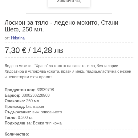
Увеличи
Лосион за тяло - ледено мохито, Стани
Шеф, 250 мл.
от:
Hristina
7,30 €
/
14,28 лв
Ледено мохито - “Храна” за кожата на вашето тяло, без калории.
Хидратира и успокоява кожата, прави я мека, гладка,еластична с нежен
и неповторим свеж аромат.
Продуктов код:
33939798
Баркод:
3800238228903
Опаковка:
250 мл.
Произход:
България
Съдържание:
виж описанието
Тегло:
0.300 кг.
Подходящ за:
Всеки тип кожа
Количество: