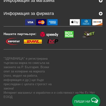
Информация за магазина
Информация за фирмата
Нашите партньори:
"ЗДРАВНИЦА" е регистрирана
търговска марка по смисъла на
законите на Р. България. Всеки
опит за копиране на марката
(лого, модел на работа,
информация и др.) ще бъде
преследван с цялата строгост на
закона!
Интернет магазинът е изработен и е собственост на
Ню Ес Нет
ЕООД
ПИШИ НИ