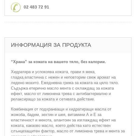
02 483 72 91
ИНФОРМАЦИЯ ЗА ПРОДУКТА
“Храна” за кожата на вашето тяло, без калории.
Хидратира и успокоява кожата, прави я мека,
гладка,еластична с нежен и неповторим свеж аромат на
ледено мохито. Ежедневна грижа за кожата на цяло тяло.
Съдържа етерично масло мента с охлаждащ за кожата
ефект, масло от лимонена трева с антибактериално и
релаксиращо за кожата и сетивата действие.
Комбинация от подхранващи и хидратиращи масла от
жожоба, бадем, зехтин и шея, витамини А и Е за
еластичност и мекота, алантоин за изглаждащ ефект на
кожата, какаово масло, което действа като естествен
слънцезащитен фактор, масло от лимонена трева и мента за