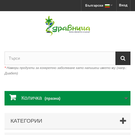
Вход
Български
*
Намери продукти за конкретно заболяване като напишеш името му (напр.:
Диабет)
Количка
(празна)
КАТЕГОРИИ