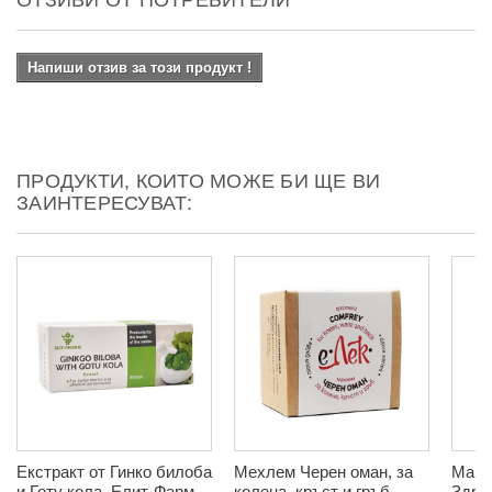
Напиши отзив за този продукт !
ПРОДУКТИ, КОИТО МОЖЕ БИ ЩЕ ВИ
ЗАИНТЕРЕСУВАТ:
Екстракт от Гинко билоба
Мехлем Черен оман, за
Мака 
и Готу кола, Елит-Фарм,
колена, кръст и гръб,
Здрав