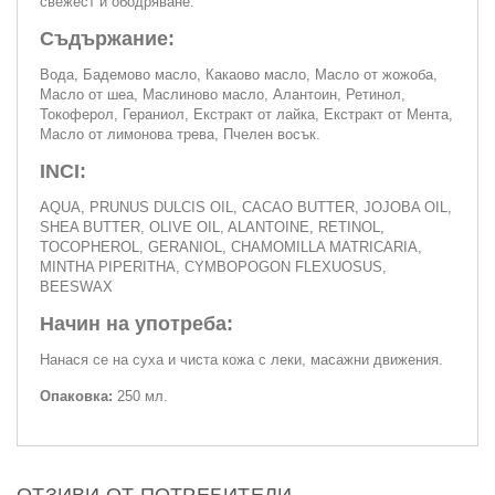
свежест и ободряване.
Съдържание:
Вода, Бадемово масло, Какаово масло, Масло от жожоба,
Масло от шеа, Маслиново масло, Алантоин, Ретинол,
Токоферол, Гераниол, Екстракт от лайка, Екстракт от Мента,
Масло от лимонова трева, Пчелен восък.
INCI:
AQUA, PRUNUS DULCIS OIL, CACAO BUTTER, JOJOBA OIL,
SHEA BUTTER, OLIVE OIL, ALANTOINE, RETINOL,
TOCOPHEROL, GERANIOL, CHAMOMILLA MATRICARIA,
MINTHA PIPERITHA, CYMBOPOGON FLEXUOSUS,
BEESWAX
Начин на употреба:
Нанася се на суха и чиста кожа с леки, масажни движения.
Опаковка:
250 мл.
ОТЗИВИ ОТ ПОТРЕБИТЕЛИ