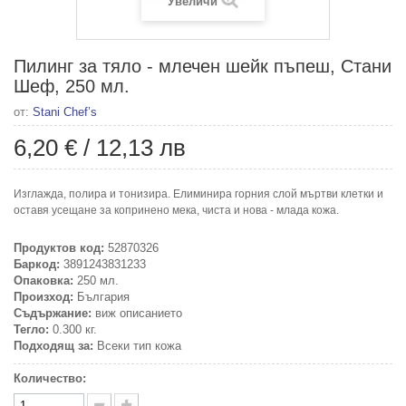
Увеличи
Пилинг за тяло - млечен шейк пъпеш, Стани
Шеф, 250 мл.
от:
Stani Chef’s
6,20 €
/
12,13 лв
Изглажда, полира и тонизира. Елиминира горния слой мъртви клетки и
оставя усещане за копринено мека, чиста и нова - млада кожа.
Продуктов код:
52870326
Баркод:
3891243831233
Опаковка:
250 мл.
Произход:
България
Съдържание:
виж описанието
Тегло:
0.300 кг.
Подходящ за:
Всеки тип кожа
Количество: