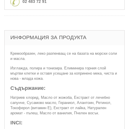
02 483 72 91
ИНФОРМАЦИЯ ЗА ПРОДУКТА
Кремообразен, леко разпенващ се на базата на морски соли
и масла.
Изглажда, полира и тонизира. Елиминира горния слой
мъртви клетки и оставя усещане за копринено мека, чиста и
нова - млада кожа.
Съдържание:
Натриев хлорид, Масло от жожоба, Екстракт от лечебно
сапунче, Сусамово масло, Гераниол, Алантоин, Ретинол,
Токоферол (витамин Е), Екстракт от лайка, Натурален
аромат - пъпеш, Масло от ванилия, Пчелен восък.
INCI: