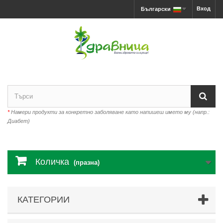
Вход
Български
*
Намери продукти за конкретно заболяване като напишеш името му (напр.:
Диабет)
Количка
(празна)
КАТЕГОРИИ