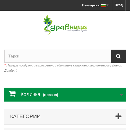
Вход
Български
*
Намери продукти за конкретно заболяване като напишеш името му (напр.:
Диабет)
Количка
(празна)
КАТЕГОРИИ