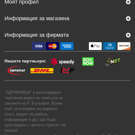
Моят профил
Информация за магазина
Информация за фирмата
Нашите партньори:
"ЗДРАВНИЦА" е регистрирана
търговска марка по смисъла на
законите на Р. България. Всеки
опит за копиране на марката
(лого, модел на работа,
информация и др.) ще бъде
преследван с цялата строгост на
закона!