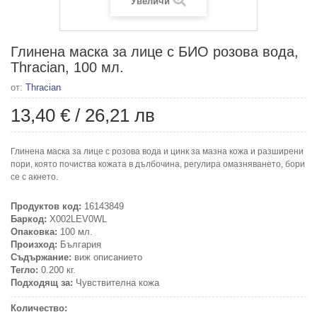
Увеличи
Глинена маска за лице с БИО розова вода,
Thracian, 100 мл.
от:
Thracian
13,40 €
/
26,21 лв
Глинена маска за лице с розова вода и цинк за мазна кожа и разширени
пори, която почиства кожата в дълбочина, регулира омазняването, бори
се с акнето.
Продуктов код:
16143849
Баркод:
X002LEV0WL
Опаковка:
100 мл.
Произход:
България
Съдържание:
виж описанието
Тегло:
0.200 кг.
Подходящ за:
Чувствителна кожа
Количество: