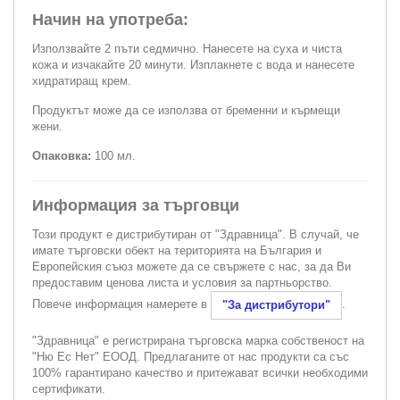
Начин на употреба:
Използвайте 2 пъти седмично. Нанесете на суха и чиста
кожа и изчакайте 20 минути. Изплакнете с вода и нанесете
хидратиращ крем.
Продуктът може да се използва от бременни и кърмещи
жени.
Опаковка:
100 мл.
Информация за търговци
Този продукт е дистрибутиран от "Здравница". В случай, че
имате търговски обект на територията на България и
Европейския съюз можете да се свържете с нас, за да Ви
предоставим ценова листа и условия за партньорство.
Повече информация намерете в
.
"За дистрибутори"
"Здравница" е регистрирана търговска марка собственост на
"Ню Ес Нет" ЕООД. Предлаганите от нас продукти са със
100% гарантирано качество и притежават всички необходими
сертификати.