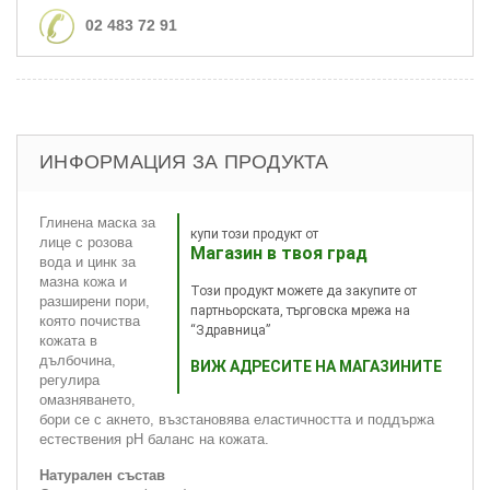
02 483 72 91
ИНФОРМАЦИЯ ЗА ПРОДУКТА
Глинена маска за
купи този продукт от
лице с розова
Магазин в твоя град
вода и цинк за
мазна кожа и
Този продукт можете да закупите от
разширени пори,
партньорската, търговска мрежа на
която почиства
“Здравница”
кожата в
дълбочина,
ВИЖ АДРЕСИТЕ НА МАГАЗИНИТЕ
регулира
омазняването,
бори се с акнето, възстановява еластичността и поддържа
естествения pH баланс на кожата.
Натурален състав