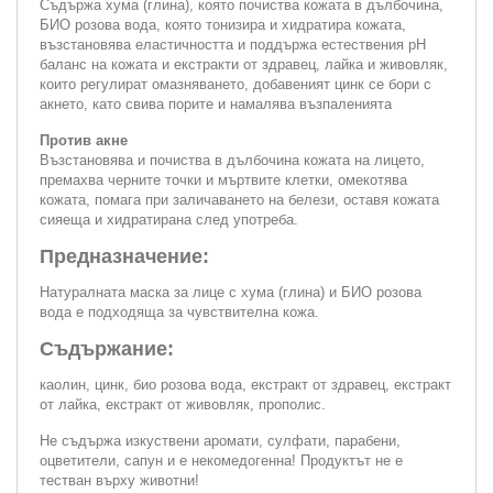
Съдържа хума (глина), която почиства кожата в дълбочина,
БИО розова вода, която тонизира и хидратира кожата,
възстановява еластичността и поддържа естествения pH
баланс на кожата и екстракти от здравец, лайка и живовляк,
които регулират омазняването, добавеният цинк се бори с
акнето, като свива порите и намалява възпаленията
Против акне
Възстановява и почиства в дълбочина кожата на лицето,
премахва черните точки и мъртвите клетки, омекотява
кожата, помага при заличаването на белези, оставя кожата
сияеща и хидратирана след употреба.
Предназначение:
Натуралната маска за лице с хума (глина) и БИО розова
вода е подходяща за чувствителна кожа.
Съдържание:
каолин, цинк, био розова вода, екстракт от здравец, екстракт
от лайка, екстракт от живовляк, прополис.
Не съдържа изкуствени аромати, сулфати, парабени,
оцветители, сапун и е некомедогенна! Продуктът не е
тестван върху животни!