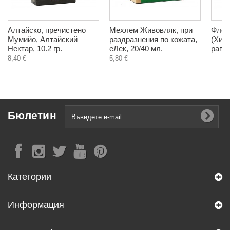
Алтайско, пречистено
Мехлем Живовляк, при
Флор
Мумийо, Алтайский
раздразнения по кожата,
(Хид
Нектар, 10.2 гр.
еЛек, 20/40 мл.
равне
8,40 €
5,80 €
Бюлетин
Категории
Информация