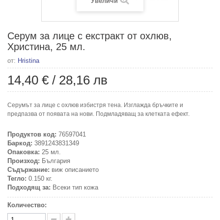
Увеличи
Серум за лице с екстракт от охлюв,
Христина, 25 мл.
от:
Hristina
14,40 €
/
28,16 лв
Серумът за лице с охлюв избистря тена. Изглажда бръчките и
предпазва от появата на нови. Подмладяващ за клетката ефект.
Продуктов код:
76597041
Баркод:
3891243831349
Опаковка:
25 мл.
Произход:
България
Съдържание:
виж описанието
Тегло:
0.150 кг.
Подходящ за:
Всеки тип кожа
Количество: