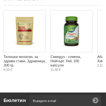
Телешки желатин, за
Сминдух - семена,
Абана
здрави стави, Здравница,
Нейчърс Уей, 100
Хима
200 гр.
капсули
2,10 €
9,10 €
11,50 €
Бюлетин