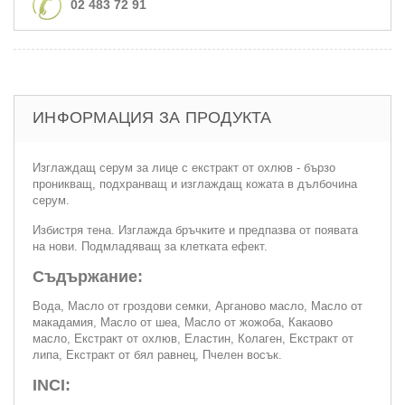
02 483 72 91
ИНФОРМАЦИЯ ЗА ПРОДУКТА
Изглаждащ серум за лице с екстракт от охлюв - бързо
проникващ, подхранващ и изглаждащ кожата в дълбочина
серум.
Избистря тена. Изглажда бръчките и предпазва от появата
на нови. Подмладяващ за клетката ефект.
Съдържание:
Вода, Масло от гроздови семки, Арганово масло, Масло от
макадамия, Масло от шеа, Масло от жожоба, Какаово
масло, Екстракт от охлюв, Еластин, Колаген, Екстракт от
липа, Екстракт от бял равнец, Пчелен восък.
INCI: