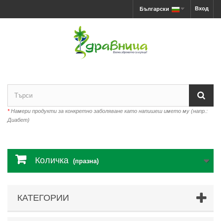
Вход
Български
*
Намери продукти за конкретно заболяване като напишеш името му (напр.:
Диабет)
Количка
(празна)
КАТЕГОРИИ