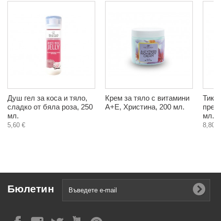
Душ гел за коса и тяло,
Крем за тяло с витамини
Тикв
сладко от бяла роза, 250
А+Е, Христина, 200 мл.
пресо
мл.
мл.
5,60 €
8,80 €
Бюлетин