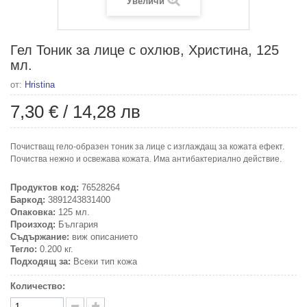
Увеличи
Гел Тоник за лице с охлюв, Христина, 125
мл.
от:
Hristina
7,30 €
/
14,28 лв
Почистващ гело-образен тоник за лице с изглаждащ за кожата ефект.
Почиства нежно и освежава кожата. Има антибактериално действие.
Продуктов код:
76528264
Баркод:
3891243831400
Опаковка:
125 мл.
Произход:
България
Съдържание:
виж описанието
Тегло:
0.200 кг.
Подходящ за:
Всеки тип кожа
Количество: