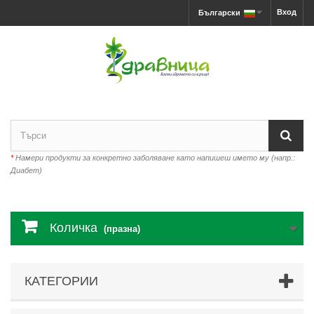
Вход
Български
*
Намери продукти за конкретно заболяване като напишеш името му (напр.:
Диабет)
Количка
(празна)
КАТЕГОРИИ