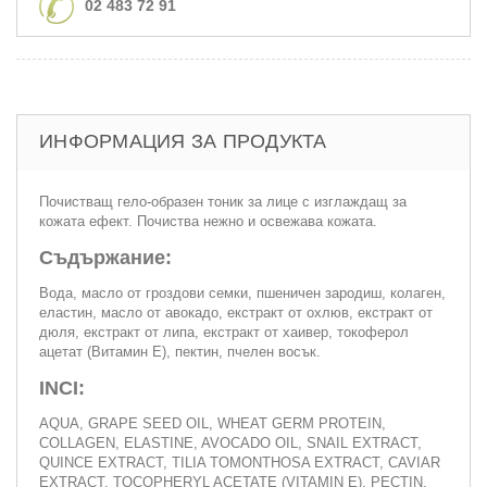
02 483 72 91
ИНФОРМАЦИЯ ЗА ПРОДУКТА
Почистващ гело-образен тоник за лице с изглаждащ за
кожата ефект. Почиства нежно и освежава кожата.
Съдържание:
Вода, масло от гроздови семки, пшеничен зародиш, колаген,
еластин, масло от авокадо, екстракт от охлюв, екстракт от
дюля, екстракт от липа, екстракт от хаивер, токоферол
ацетат (Витамин Е), пектин, пчелен восък.
INCI:
AQUA, GRAPE SEED OIL, WHEAT GERM PROTEIN,
COLLAGEN, ELASTINE, AVOCADO OIL, SNAIL EXTRACT,
QUINCE EXTRACT, TILIA TOMONTHOSA EXTRACT, CAVIAR
EXTRACT, TOCOPHERYL ACETATE (VITAMIN E), PECTIN,