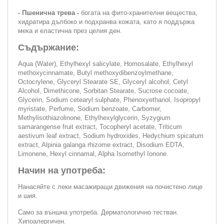
- Пшенична трева -
богата на фито-хранителни вещества,
хидратира дълбоко и подхранва кожата, като я поддържа
мека и еластична през целия ден.
Съдържание:
Aqua (Water), Ethylhexyl salicylate, Homosalate, Ethylhexyl
methoxycinnamate, Butyl methoxydibenzoylmethane,
Octocrylene, Glyceryl Stearate SE, Glyceryl alcohol, Cetyl
Alcohol, Dimethicone, Sorbitan Stearate, Sucrose cocoate,
Glycerin, Sodium cetearyl sulphate, Phenoxyethanol, Isopropyl
myristate, Perfume, Sodium benzoate, Carbomer,
Methylisothiazolinone, Ethylhexylglycerin, Syzygium
samarangense fruit extract, Tocopheryl acetate, Triticum
aestivum leaf extract, Sodium hydroxides, Hedychium spicatum
extract, Alpinia galanga rhizome extract, Disodium EDTA,
Limonene, Hexyl cinnamal, Alpha Isomethyl Ionone.
Начин на употреба:
Нанасяйте с леки масажиращи движения на почистено лице
и шия.
Само за външна употреба. Дерматологично тестван.
Хипоалергичен.