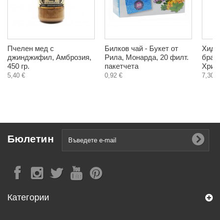
Пчелен мед с
Билков чай - Букет от
Хидр
джинджифил, Амброзия,
Рила, Монарда, 20 филт.
браз
450 гр.
пакетчета
Христ
5,40 €
0,92 €
7,30 €
Бюлетин
Категории