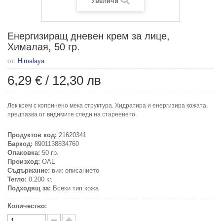
Увеличи
Енергизиращ дневен крем за лице,
Хималая, 50 гр.
от:
Himalaya
6,29 €
/
12,30 лв
Лек крем с копринено мека структура. Хидратира и енергизира кожата,
предпазва от видимите следи на стареенето.
Продуктов код:
21620341
Баркод:
8901138834760
Опаковка:
50 гр.
Произход:
ОАЕ
Съдържание:
виж описанието
Тегло:
0.200 кг.
Подходящ за:
Всеки тип кожа
Количество: