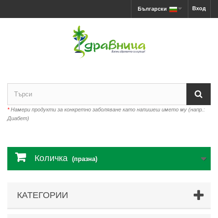
Вход
Български
*
Намери продукти за конкретно заболяване като напишеш името му (напр.:
Диабет)
Количка
(празна)
КАТЕГОРИИ