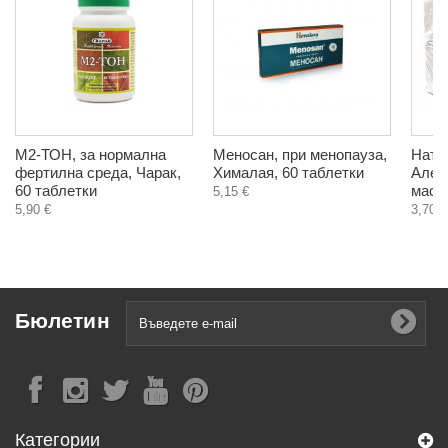
М2-ТОН, за нормална
Меносан, при менопауза,
Нату
фертилна среда, Чарак,
Хималая, 60 таблетки
Алеп
60 таблетки
масло
5,15 €
5,90 €
3,70 €
Бюлетин
Категории