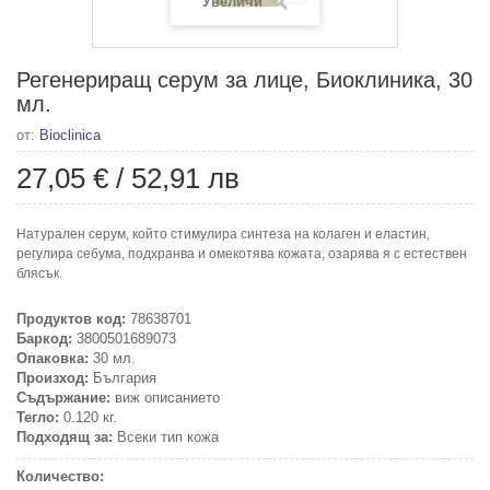
Увеличи
Регенериращ серум за лице, Биоклиника, 30
мл.
от:
Bioclinica
27,05 €
/
52,91 лв
Натурален серум, който стимулира синтеза на колаген и еластин,
регулира себума, подхранва и омекотява кожата, озарява я с естествен
блясък.
Продуктов код:
78638701
Баркод:
3800501689073
Опаковка:
30 мл.
Произход:
България
Съдържание:
виж описанието
Тегло:
0.120 кг.
Подходящ за:
Всеки тип кожа
Количество: