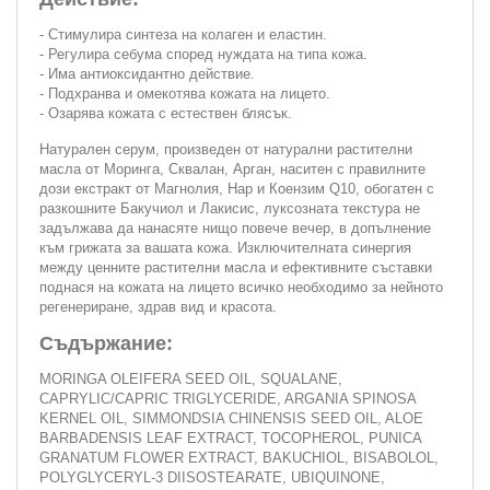
- Стимулира синтеза на колаген и еластин.
- Регулира себума според нуждата на типа кожа.
- Има антиоксидантно действие.
- Подхранва и омекотява кожата на лицето.
- Озарява кожата с естествен блясък.
Натурален серум, произведен от натурални растителни
масла от Моринга, Сквалан, Арган, наситен с правилните
дози екстракт от Магнолия, Нар и Коензим Q10, обогатен с
разкошните Бакучиол и Лакисис, луксозната текстура не
задължава да нанасяте нищо повече вечер, в допълнение
към грижата за вашата кожа. Изключителната синергия
между ценните растителни масла и ефективните съставки
поднася на кожата на лицето всичко необходимо за нейното
регенериране, здрав вид и красота.
Съдържание:
MORINGA OLEIFERA SEED OIL, SQUALANE,
CAPRYLIC/CAPRIC TRIGLYCERIDE, ARGANIA SPINOSA
KERNEL OIL, SIMMONDSIA CHINENSIS SEED OIL, ALOE
BARBADENSIS LEAF EXTRACT, TOCOPHEROL, PUNICA
GRANATUM FLOWER EXTRACT, BAKUCHIOL, BISABOLOL,
POLYGLYCERYL-3 DIISOSTEARATE, UBIQUINONE,