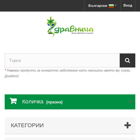
Вход
Български
*
Намери продукти за конкретно заболяване като напишеш името му (напр.:
Диабет)
Количка
(празна)
КАТЕГОРИИ