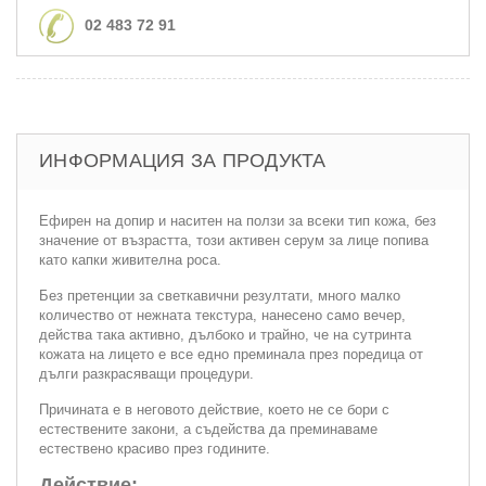
02 483 72 91
ИНФОРМАЦИЯ ЗА ПРОДУКТА
Ефирен на допир и наситен на ползи за всеки тип кожа, без
значение от възрастта, този активен серум за лице попива
като капки живителна роса.
Без претенции за светкавични резултати, много малко
количество от нежната текстура, нанесено само вечер,
действа така активно, дълбоко и трайно, че на сутринта
кожата на лицето е все едно преминала през поредица от
дълги разкрасяващи процедури.
Причината е в неговото действие, което не се бори с
естествените закони, а съдейства да преминаваме
естествено красиво през годините.
Действие: