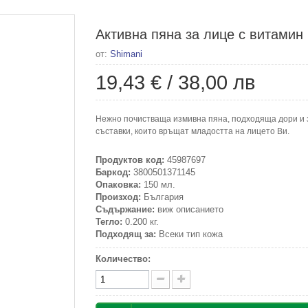
Активна пяна за лице с витамин 
от:
Shimani
19,43 €
/
38,00 лв
Нежно почистваща измивна пяна, подходяща дори и з
съставки, които връщат младостта на лицето Ви.
Продуктов код:
45987697
Баркод:
3800501371145
Опаковка:
150 мл.
Произход:
България
Съдържание:
виж описанието
Тегло:
0.200 кг.
Подходящ за:
Всеки тип кожа
Количество: