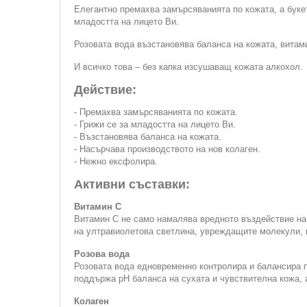
Елегантно премахва замърсяванията по кожата, а буке
младостта на лицето Ви.
Розовата вода възстановява баланса на кожата, витам
И всичко това – без капка изсушаващ кожата алкохол.
Действие:
- Премахва замърсяванията по кожата.
- Грижи се за младостта на лицето Ви.
- Възстановява баланса на кожата.
- Насърчава производството на нов колаген.
- Нежно ексфолира.
Активни съставки:
Витамин С
Витамин С не само намалява вредното въздействие на 
на ултравиолетова светлина, увреждащите молекули, н
Розова вода
Розовата вода едновременно контролира и балансира п
поддържа pH баланса на сухата и чувствителна кожа, 
Колаген