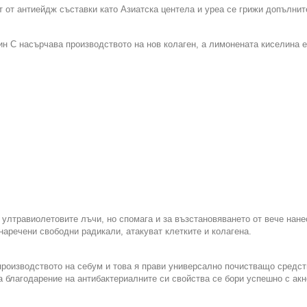
т от антиейдж съставки като Азиатска центела и уреа се грижи допълнит
ин С насърчава производството на нов колаген, а лимонената киселина 
ултравиолетовите лъчи, но спомага и за възстановяването от вече нане
аречени свободни радикали, атакуват клетките и колагена.
роизводството на себум и това я прави универсално почистващо средст
а благодарение на антибактериалните си свойства се бори успешно с акн