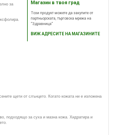
Магазин в твоя град
елно за
Този продукт можете да закупите от
партньорската, търговска мрежа на
ексфолира.
“Здравница”
ВИЖ АДРЕСИТЕ НА МАГАЗИНИТЕ
сените щети от слънцето. Когато кожата ни е изложена
во, подходящо за суха и мазна кожа. Хидратира и
ето.