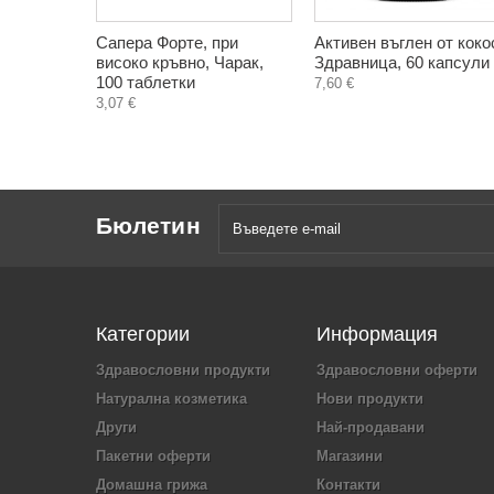
Сапера Форте, при
Активен въглен от коко
високо кръвно, Чарак,
Здравница, 60 капсули
100 таблетки
7,60 €
3,07 €
Бюлетин
Категории
Информация
Здравословни продукти
Здравословни оферти
Натурална козметика
Нови продукти
Други
Най-продавани
Пакетни оферти
Магазини
Домашна грижа
Контакти