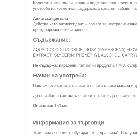
Колагенът има овлажняващ и подмладяващ ефект върху
употреба на козметика, съдържаща колаген, забавя пр
Ациатска центела
Действа като антиоксидант – помага за неутрализиране
преждевременното стареене.
Съдържание:
AQUA; COCO-GLUCOSIDE; ROSA (DAMASCENA) FLOWE
EXTRACT; GLYCERIN; PHENETHYL ALCOHOL, CAPRYLY
Не съдържа:
парабени, петролни продукти, ГМО, сулф
Начин на употреба:
Навлажнете кожата, нанесете пяната с леки масажни д
Да се избягва контакт с очите и устните! Да не се упо
Опаковка:
150 мл.
Информация за търговци
Този продукт е дистрибутиран от "Здравница". В случа