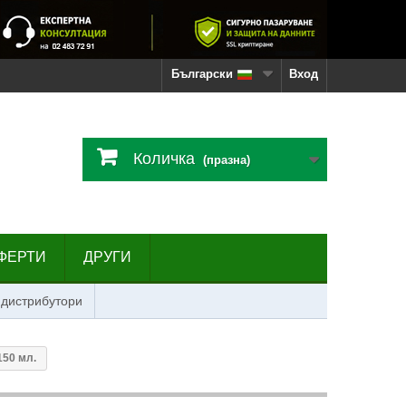
Български
Вход
Количка
(празна)
ФЕРТИ
ДРУГИ
 дистрибутори
150 мл.