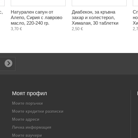
с,
Натурален сапун от
Диабекон, за кръвна
Сп
Алепо, Сирия с лаврово
захар и холестерол,
но
масло, 220-240 гр.
Хималая, 30 таблетки
Хи
3,70 €
2,50 €
2,
Моят профил
Моите поръчки
Моите кредитни разписки
Моите адреси
Лична информация
Моите ваучери