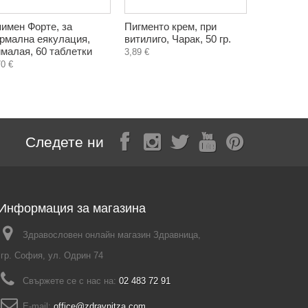
имен Форте, за
Пигменто крем, при
Карамфил
рмална еякулация,
витилиго, Чарак, 50 гр.
масло, Би
малая, 60 таблетки
3,89 €
2,60 €
70 €
Следете ни
Информация за магазина
Здравословен онлайн магазин Здравница,
гр. София, ул. Одрин 74
Свържете се с нас на:
02 483 72 91
E-mail:
office@zdravnitza.com