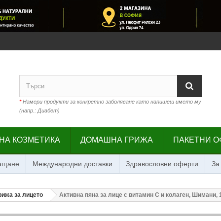
*
Намери продукти за конкретно заболяване като напишеш името му
(напр.: Диабет)
НА КОЗМЕТИКА
ДОМАШНА ГРИЖА
ПАКЕТНИ О
лащане
Международни доставки
Здравословни оферти
За
рижа за лицето
Активна пяна за лице с витамин С и колаген, Шимани, 