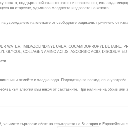
 кожата, поддържа нейната стегнатост и еластичност, изглажда микрор
оцеса на стареене, удължава младостта и здравето на кожата.
 на увреждането на клетките от свободните радикали, причинено от изл
R WATER; IMIDAZOLINDINYL UREA; COCAMIDOPROPYL BETAINE; PRO
L GLYCOL; COLLAGEN AMINO ACIDS; ASCORBIC ACID; DISODIUM EDTA
ати.
вижения и отмийте с хладка вода. Подходяща за всекидневна употреба.
требява към алергия към някоя от съставките. При наличие на обрив или 
й, че имате търговски обект на територията на България и Европейския 