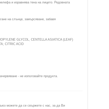
елефа и изравнява тена на лицето. Редовната
агане на слънце, замърсяване, забавя
PYLENE GLYCOL, CENTELLA ASIATICA (LEAF)
; CITRIC ACID
зачервяване - не използвайте продукта.
съюз можете да се свържете с нас, за да Ви