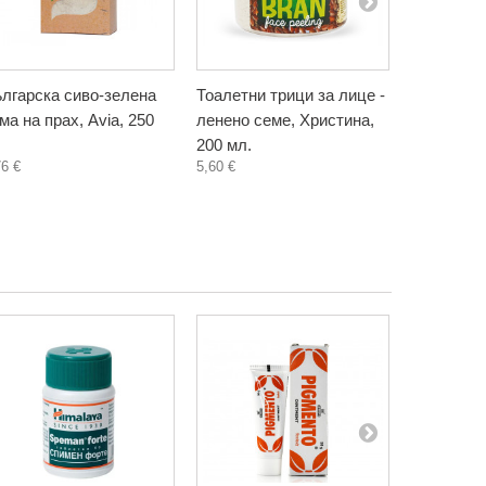
лгарска сиво-зелена
Тоалетни трици за лице -
Тоалетни 
ма на прах, Avia, 250
ленено семе, Христина,
пшеница, 
200 мл.
мл.
76 €
5,60 €
5,60 €