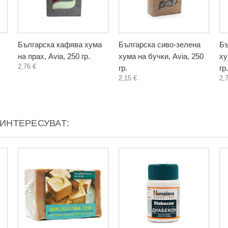
Българска кафява хума
Българска сиво-зелена
Бъ
на прах, Avia, 250 гр.
хума на бучки, Avia, 250
ху
2,76 €
гр.
гр.
2,15 €
2,
АИНТЕРЕСУВАТ: