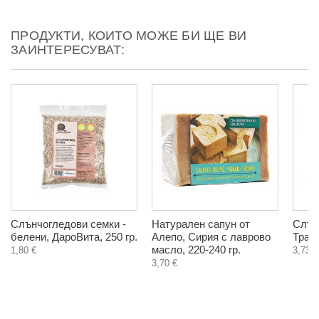
ПРОДУКТИ, КОИТО МОЖЕ БИ ЩЕ ВИ
ЗАИНТЕРЕСУВАТ:
Слънчогледови семки -
Натурален сапун от
Слън
белени, ДароВита, 250 гр.
Алепо, Сирия с лаврово
Тради
масло, 220-240 гр.
1,80 €
3,73 €
3,70 €