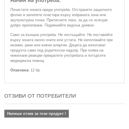
Начин на употреба:
Почистете зоната преди употреба. Отстранете защитното
фолио и залепете пластира върху избраната зона или
акупунктурна точка. Притиснете леко, за да се осигури
добро прилепване. Подменяйте веднъж дневно.
Само за външна употреба. Не поглъщайте. Не поставяйте
върху зоната около очите или устата. Не използвайте при
екземи, рани или кожни алергии. Децата да използват
продукта само под родителски надзор. При поява на
нежелани реакции прекратете употребата и потърсете
медицинска помощ.
Опаковка:
12 бр.
ОТЗИВИ ОТ ПОТРЕБИТЕЛИ
Напиши отзив за този продукт !