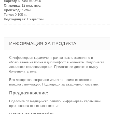
Баркод:
6974817670890
Опаковка:
12 пластира
Произход:
Китай
Тегло:
0.100 кг.
Подходящ за:
Възрастни
ИНФОРМАЦИЯ ЗА ПРОДУКТА
С инфрачервен керамичен прах за нежно затопляне и
облекчаване на болка и дискомфорт в коленете. Подпомагат
локалното кръвообращение. Прилагат се директно върху
болезнената зона.
Без лекарства, загряване или игли - само естествена
външна стимулация. Подходящи за ежедневно ползване.
Предназначение:
Подложка от медицинско лепило, инфрачервен керамичен
прах, основа от нетъкан текстил.