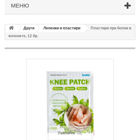
МЕНЮ
Други
Лепенки и пластири
Пластири при болки в
коленете, 12 бр.
Увеличи