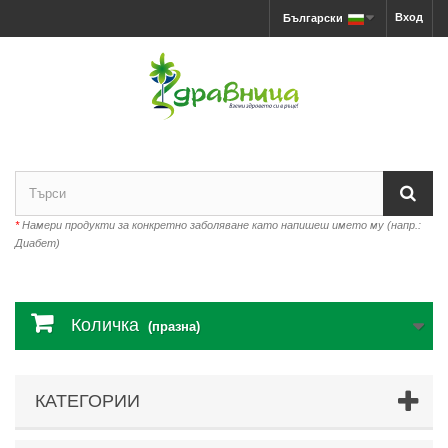
Вход
Български
*
Намери продукти за конкретно заболяване като напишеш името му (напр.:
Диабет)
Количка
(празна)
КАТЕГОРИИ