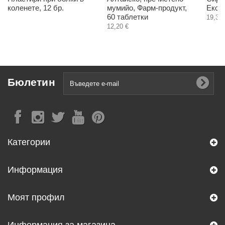
коленете, 12 бр.
мумийо, Фарм-продукт,
ЕкоМ
60 таблетки
19,30 
12,20 €
Бюлетин
Категории
Информация
Моят профил
Информация за магазина