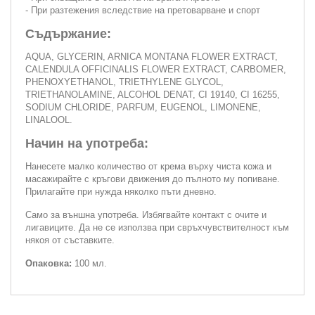
- При разтежения вследствие на претоварване и спорт
Съдържание:
AQUA, GLYCERIN, ARNICA MONTANA FLOWER EXTRACT,
CALENDULA OFFICINALIS FLOWER EXTRACT, CARBOMER,
PHENOXYETHANOL, TRIETHYLENE GLYCOL,
TRIETHANOLAMINE, ALCOHOL DENAT, CI 19140, CI 16255,
SODIUM CHLORIDE, PARFUM, EUGENOL, LIMONENE,
LINALOOL.
Начин на употреба:
Нанесете малко количество от крема върху чиста кожа и
масажирайте с кръгови движения до пълното му попиване.
Прилагайте при нужда няколко пъти дневно.
Само за външна употреба. Избягвайте контакт с очите и
лигавиците. Да не се използва при свръхчувствителност към
някоя от съставките.
Опаковка:
100 мл.