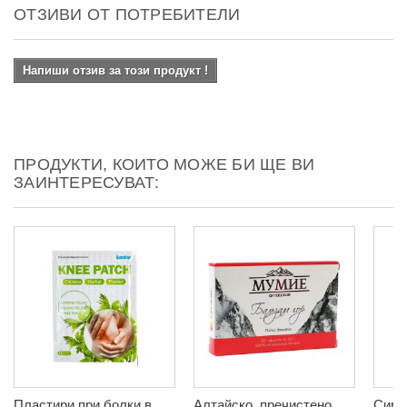
ОТЗИВИ ОТ ПОТРЕБИТЕЛИ
Напиши отзив за този продукт !
ПРОДУКТИ, КОИТО МОЖЕ БИ ЩЕ ВИ
ЗАИНТЕРЕСУВАТ:
Пластири при болки в
Алтайско, пречистено
Сиро