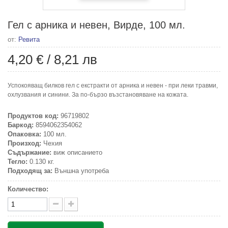
Гел с арника и невен, Вирде, 100 мл.
от:
Ревита
4,20 €
/
8,21 лв
Успокояващ билков гел с екстракти от арника и невен - при леки травми,
охлузвания и синини. За по-бързо възстановяване на кожата.
Продуктов код:
96719802
Баркод:
8594062354062
Опаковка:
100 мл.
Произход:
Чехия
Съдържание:
виж описанието
Тегло:
0.130 кг.
Подходящ за:
Външна употреба
Количество: