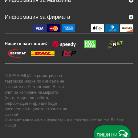
Информация за фирмата
Нашите партньори:
"ЗДРАВНИЦА" е регистрирана
търговска марка по смисъла на
законите на Р. България. Всеки
опит за копиране на марката
(лого, модел на работа,
информация и др.) ще бъде
преследван с цялата строгост на
закона!
Интернет магазинът е изработен и е собственост на
Ню Ес Нет
ЕООД
ПИШИ НИ