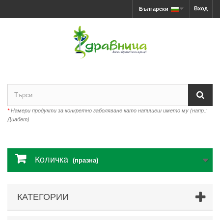
Вход
Български
*
Намери продукти за конкретно заболяване като напишеш името му (напр.:
Диабет)
Количка
(празна)
КАТЕГОРИИ