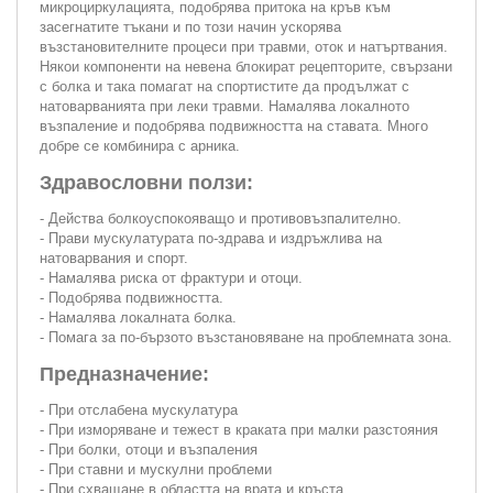
микроциркулацията, подобрява притока на кръв към
засегнатите тъкани и по този начин ускорява
възстановителните процеси при травми, оток и натъртвания.
Някои компоненти на невена блокират рецепторите, свързани
с болка и така помагат на спортистите да продължат с
натоварванията при леки травми. Намалява локалното
възпаление и подобрява подвижността на ставата. Много
добре се комбинира с арника.
Здравословни ползи:
- Действа болкоуспокояващо и противовъзпалително.
- Прави мускулатурата по-здрава и издръжлива на
натоварвания и спорт.
- Намалява риска от фрактури и отоци.
- Подобрява подвижността.
- Намалява локалната болка.
- Помага за по-бързото възстановяване на проблемната зона.
Предназначение:
- При отслабена мускулатура
- При изморяване и тежест в краката при малки разстояния
- При болки, отоци и възпаления
- При ставни и мускулни проблеми
- При схващане в областта на врата и кръста