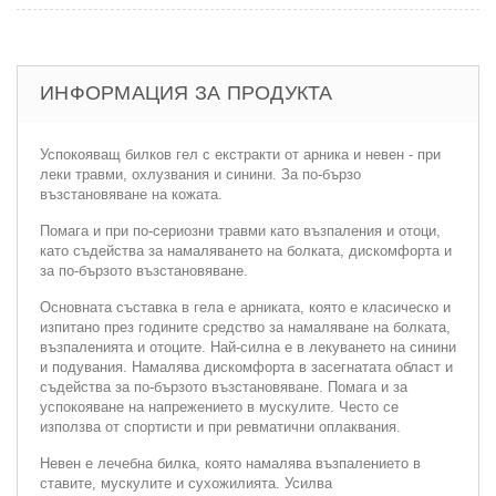
ИНФОРМАЦИЯ ЗА ПРОДУКТА
Успокояващ билков гел с екстракти от арника и невен - при
леки травми, охлузвания и синини. За по-бързо
възстановяване на кожата.
Помага и при по-сериозни травми като възпаления и отоци,
като съдейства за намаляването на болката, дискомфорта и
за по-бързото възстановяване.
Основната съставка в гела е арниката, която е класическо и
изпитано през годините средство за намаляване на болката,
възпаленията и отоците. Най-силна е в лекуването на синини
и подувания. Намалява дискомфорта в засегнатата област и
съдейства за по-бързото възстановяване. Помага и за
успокояване на напрежението в мускулите. Често се
използва от спортисти и при ревматични оплаквания.
Невен е лечебна билка, която намалява възпалението в
ставите, мускулите и сухожилията. Усилва