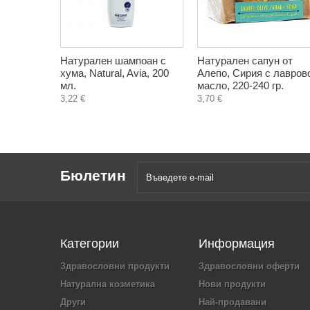
Натурален шампоан с
Натурален сапун от
хума, Natural, Avia, 200
Алепо, Сирия с лавров
мл.
масло, 220-240 гр.
3,22 €
3,70 €
Бюлетин
Категории
Информация
Здравословни продукти
Здравословни оферти
Натурална козметика
Нови продукти
Други
Най-продавани