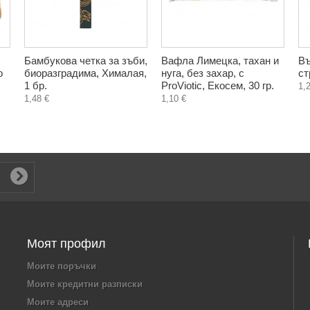
Бамбукова четка за зъби,
Вафла Лимецка, тахан и
Въ
о
биоразградима, Хималая,
нуга, без захар, с
ст
1 бр.
ProViotic, Екосем, 30 гр.
1,
1,48 €
1,10 €
Моят профил
Моите поръчки
Моите кредитни разписки
Моите адреси