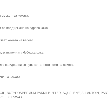
и омекотява кожата.
т за поддържане на здрава кожа.
яват кожата на бебето.
чувствителната бебешка кожа.
то са идеални за чувствителната кожа на бебето.
ане на кожата.
 OIL, BUTYROSPERMUM PARKII BUTTER, SQUALENE, ALLANTOIN, PA
ACT, BEESWAX