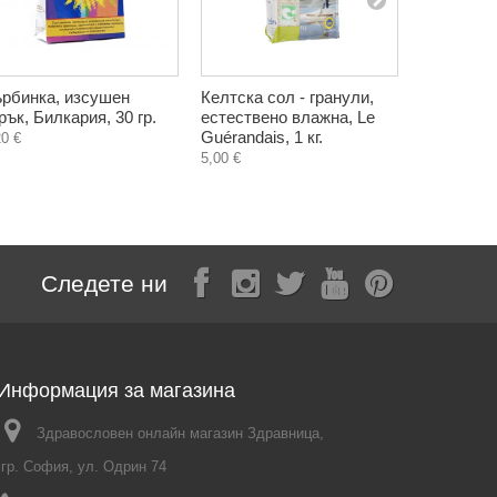
рбинка, изсушен
Келтска сол - гранули,
Пчелен ме
рък, Билкария, 30 гр.
естествено влажна, Le
букет, на
Guérandais, 1 кг.
Амброзия,
20 €
5,00 €
5,20 €
Следете ни
Информация за магазина
Здравословен онлайн магазин Здравница,
гр. София, ул. Одрин 74