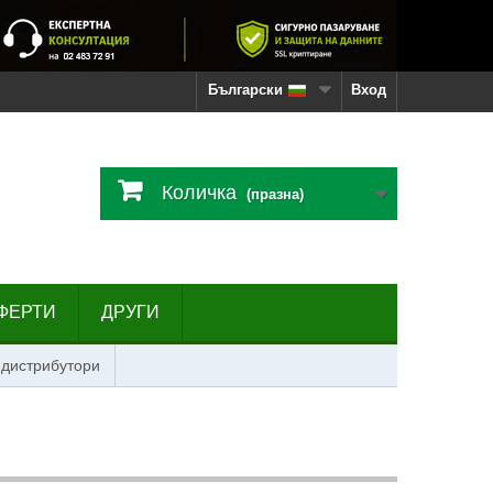
Български
Вход
Количка
(празна)
ФЕРТИ
ДРУГИ
 дистрибутори