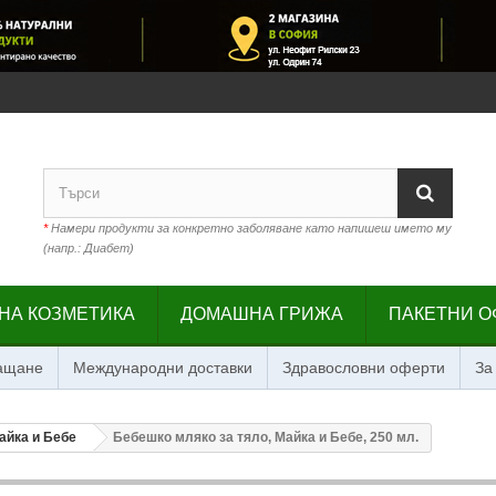
*
Намери продукти за конкретно заболяване като напишеш името му
(напр.: Диабет)
НА КОЗМЕТИКА
ДОМАШНА ГРИЖА
ПАКЕТНИ О
лащане
Международни доставки
Здравословни оферти
За
айка и Бебе
Бебешко мляко за тяло, Майка и Бебе, 250 мл.