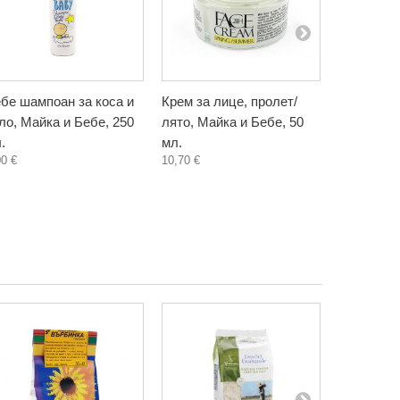
бе шампоан за коса и
Крем за лице, пролет/
Масло за 
ло, Майка и Бебе, 250
лято, Майка и Бебе, 50
дехидрат
.
мл.
Майка и Б
00 €
10,70 €
10,00 €