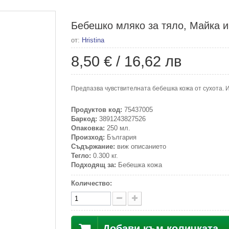
Бебешко мляко за тяло, Майка и
от:
Hristina
8,50 €
/
16,62 лв
Предпазва чувствителната бебешка кожа от сухота. 
Продуктов код:
75437005
Баркод:
3891243827526
Опаковка:
250 мл.
Произход:
България
Съдържание:
виж описанието
Тегло:
0.300 кг.
Подходящ за:
Бебешка кожа
Количество:
Добави към количката