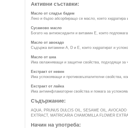
Активни съставки:
Масло от сладък бадем
Леко и бързо абсорбиращо се масло, което хидратира 
Сусамово масло
Богато на антиоксиданти и витамин Е, които подпомага
Масло от авокадо
Съдържа витамини А, D и E, които хидратират и успоко
Масло от шеа
Има овлажняващи и защитни свойства, подходящи за 
Екстракт от невен
Има успокояващи и противовъзпалителни свойства, кои
Екстракт от лайка
Има антиинфламаторни свойства и помага за успокояв
Съдържание:
AQUA, PRUNUS DULCIS OIL, SESAME OIL, AVOCADO
EXTRACT, MATRICARIA CHAMOMILLA FLOWER EXTR
Начин на употреба: