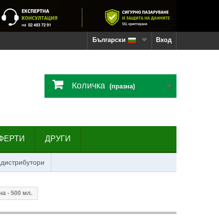
Български
Вход
Количка
(празна)
ФЕРТИ
ДРУГИ
 дистрибутори
а - 500 мл.