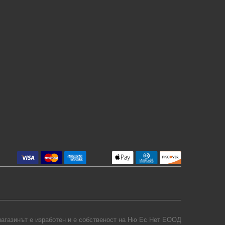
агазинът е изработен и е собственост на
Ню Ес Нет ЕООД