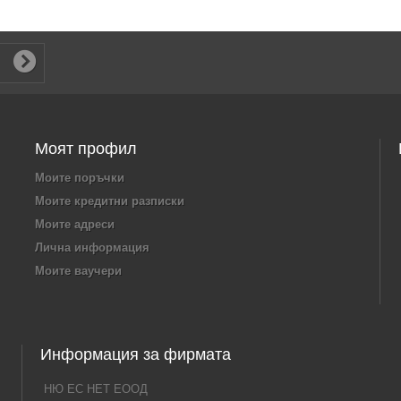
Моят профил
Моите поръчки
Моите кредитни разписки
Моите адреси
Лична информация
Моите ваучери
Информация за фирмата
НЮ ЕС НЕТ ЕООД