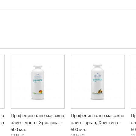
но
Професионално масажно
Професионално масажно
Пр
на
олио - манго, Христина -
олио - арган, Христина -
ол
500 мл.
500 мл.
50
10,80 €
10,80 €
11