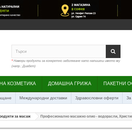
*
Намери продукти за конкретно заболяване като напишеш името му
(напр.: Диабет)
НА КОЗМЕТИКА
ДОМАШНА ГРИЖА
ПАКЕТНИ О
лащане
Международни доставки
Здравословни оферти
За
родукти за масаж
Професионално масажно олио - водорасли, Христин