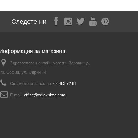
Следете ни
Информация за магазина
Здравословен онлайн магазин Здравница,
гр. София, ул. Одрин 74
Свържете се с нас на:
02 483 72 91
E-mail:
office@zdravnitza.com