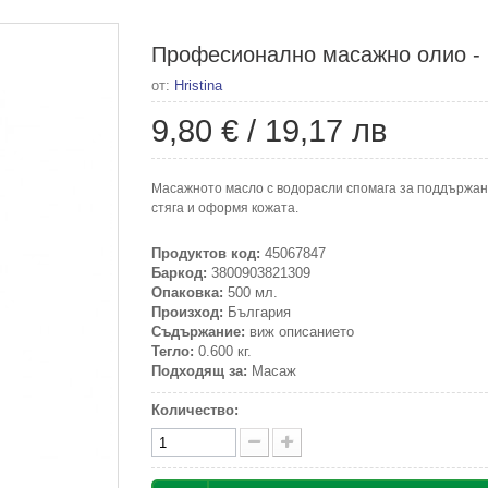
Професионално масажно олио - в
от:
Hristina
9,80 €
/
19,17 лв
Масажното масло с водорасли спомага за поддържане
стяга и оформя кожата.
Продуктов код:
45067847
Баркод:
3800903821309
Опаковка:
500 мл.
Произход:
България
Съдържание:
виж описанието
Тегло:
0.600 кг.
Подходящ за:
Масаж
Количество: