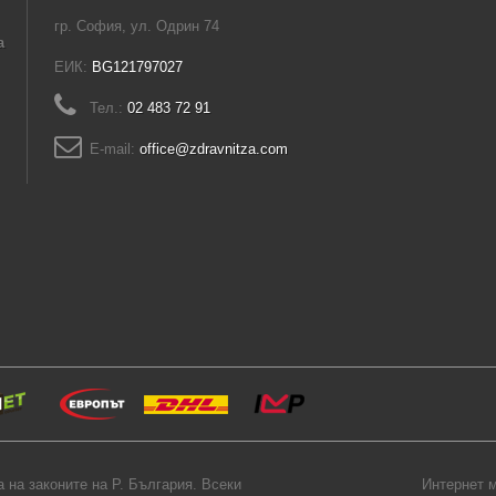
гр. София, ул. Одрин 74
а
ЕИК:
BG121797027
Тел.:
02 483 72 91
E-mail:
office@zdravnitza.com
на законите на Р. България. Всеки
Интернет м