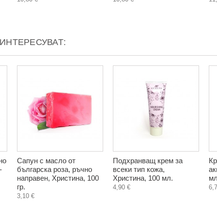
АИНТЕРЕСУВАТ:
но
Сапун с масло от
Подхранващ крем за
Кр
-
българска роза, ръчно
всеки тип кожа,
ак
направен, Христина, 100
Христина, 100 мл.
мл
гр.
4,90 €
6,
3,10 €