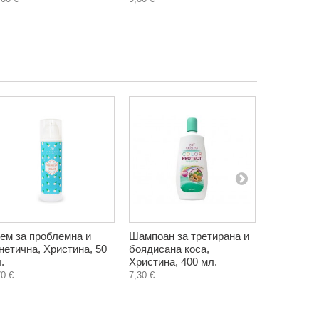
ем за проблемна и
Шампоан за третирана и
Прополисо
нетична, Христина, 50
боядисана коса,
воден раз
.
Христина, 400 мл.
алкохол, 
мл.
70 €
7,30 €
3,90 €