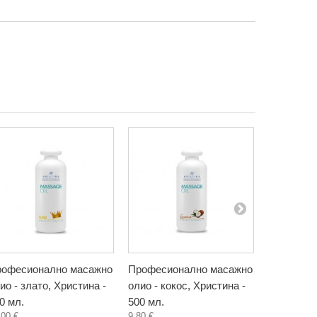
офесионално масажно
Професионално масажно
Професио
ио - злато, Христина -
олио - кокос, Христина -
олио - пъ
0 мл.
500 мл.
500 мл.
,00 €
9,80 €
9,80 €