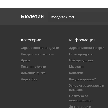
Бюлетин
Категории
Информация
Здравословни продукти
Здравословни оферти
Натурална козметика
Нови продукти
Други
Най-продавани
Пакетни оферти
Магазини
Домашна грижа
Контакти
Черен бъз
Как да поръчам?
Условия за доставка и
плащане
Политика за
поверителност
За търговци и