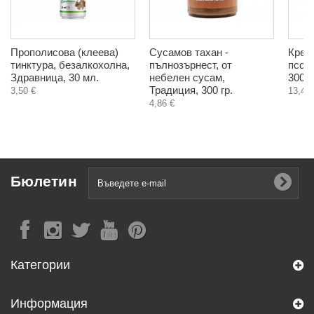
Прополисова (клеева)
Сусамов тахан -
Крем
тинктура, безалкохолна,
пълнозърнест, от
псори
Здравница, 30 мл.
небелен сусам,
300 м
Традиция, 300 гр.
3,50 €
13,40 
4,86 €
Бюлетин
Категории
Информация