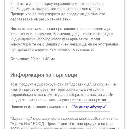
2 – 3 пъти дневно върху поразеното място се нанася
необходимото количество и се втрива с лек масаж.
Препоръчва се процедурата да продължи до пълното
оздравяване на разширените вени.
Някои етерични масла са противопоказни за епилептици,
хипертоници, кърмачки, бременни, деца, както и за лица с
индивидуална непоносимост към ароматите. Моля
консултирайте се с Вашия личен лекар! Да не се употребява
при доказана алергия към някоя от съставките!
Опаковка:
20 мл. / 40 мл.
Информация за търговци
Този продукт е дистрибутиран от "Здравница". В случай, че
имате търговски обект на територията на България и
Европейския съюз можете да се свържете с нас, за да Ви
предоставим ценова листа и условия за партньорство.
Повече информация намерете в
.
"За дистрибутори"
"Здравница" е регистрирана търговска марка собственост на
"Ню Ес Нет" ЕООД. Предлаганите от нас продукти са със
100% гарантирано качество и притежават всички необходими