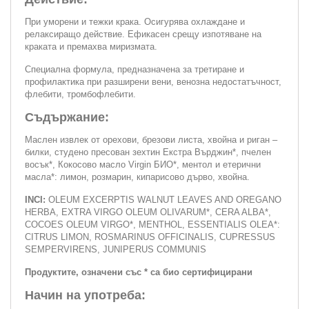
При уморени и тежки крака. Осигурява охлаждане и
релаксиращо действие. Ефикасен срещу изпотяване на
краката и премахва миризмата.
Специална формула, предназначена за третиране и
профилактика при разширени вени, венозна недостатъчност,
флебити, тромбофлебити.
Съдържание:
Маслен извлек от орехови, брезови листа, хвойна и риган –
билки, студено пресован зехтин Екстра Върджин*, пчелен
восък*, Кокосово масло Virgin БИО*, ментол и етерични
масла*: лимон, розмарин, кипарисово дърво, хвойна.
INCI:
OLEUM EXCERPTIS WALNUT LEAVES AND OREGANO
HERBA, EXTRA VIRGO OLEUM OLIVARUM*, CERA ALBA*,
COCOES OLEUM VIRGO*, MENTHOL, ESSENTIALIS OLEA*:
CITRUS LIMON, ROSMARINUS OFFICINALIS, CUPRESSUS
SEMPERVIRENS, JUNIPERUS COMMUNIS
Продуктите, означени със * са био сертифицирани
Начин на употреба: