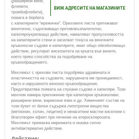
(разширени вени,
флебити,
ВИЖ АДРЕСИТЕ НА МАГАЗИНИТЕ
тромбофлебити),
помага в борбата
с капилярните “мрежички”. Ореховите листа притежават
венотично, съдосвиващо противовъзпалително,
капиляроукрепващо действие, намаляват пропускливостта
на капилярните стени и засилват тонуса на венозните
кръвоносни съдове и капилярите, имат общо обезболяващо
действие, регулират вискозитета на кръвта във вените,
което пряко способства за подобряване на
кръвообращението.
Мехлемът с орехови листа подобрява здравината и
еластичността на съдовете, нарушената им проницаемост,
както и нарушеното венозно кръвообращение.
Предотвратява появата на спукани съдове и капиляри. Този
мехлем намира приложение при капилярни кръвоизливи,
разширени вени, варикозни язви и др. Химичният състав на
този букет от билки съдържа липотропни вещества
(метионин, холин, лецитин) и ненаситени мастни киселини с
благотворен ефект при лечение на атеросклерозата.
Мехлемът премахва миризмата и оказва силно
антибактериално действие.
Действие: