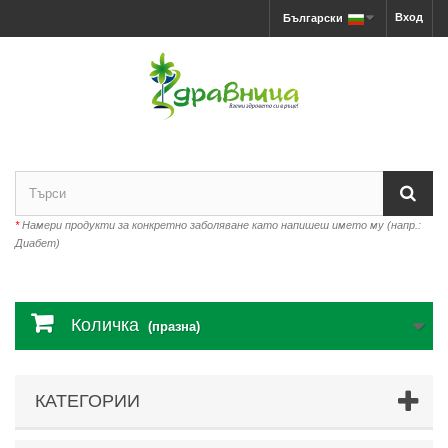
Вход
Български
*
Намери продукти за конкретно заболяване като напишеш името му (напр.:
Диабет)
Количка
(празна)
КАТЕГОРИИ