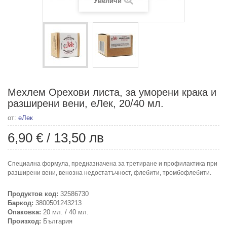
Увеличи
Мехлем Орехови листа, за уморени крака и
разширени вени, еЛек, 20/40 мл.
от:
еЛек
6,90 €
/
13,50 лв
Специална формула, предназначена за третиране и профилактика при
разширени вени, венозна недостатъчност, флебити, тромбофлебити.
Продуктов код:
32586730
Баркод:
3800501243213
Опаковка:
20 мл. / 40 мл.
Произход:
България