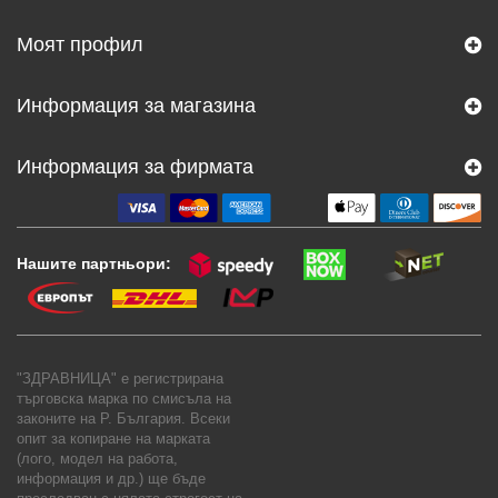
Моят профил
Информация за магазина
Информация за фирмата
Нашите партньори:
"ЗДРАВНИЦА" е регистрирана
търговска марка по смисъла на
законите на Р. България. Всеки
опит за копиране на марката
(лого, модел на работа,
информация и др.) ще бъде