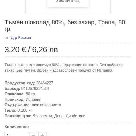
Увеличи
Тъмен шоколад 80%, без захар, Трапа, 80
гр.
от:
Д-р Кескин
3,20 €
/
6,26 лв
Тъмен шоколад с минимум 80% съдържание на какао. Без добавена
захар. Без глутен. Вкусен и здравословен продукт от Испания.
Продуктов код:
26484227
Баркод:
8410679234514
Опаковка:
80 гр.
Произход:
Испания
Съдържание:
виж описанието
Тегло:
0.100 кг.
Подходящ за:
Възрастни, Деца, Диабетици
Количество: