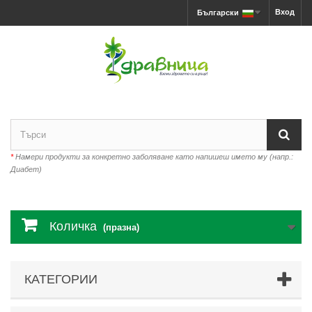
Вход
Български
*
Намери продукти за конкретно заболяване като напишеш името му (напр.:
Диабет)
Количка
(празна)
КАТЕГОРИИ