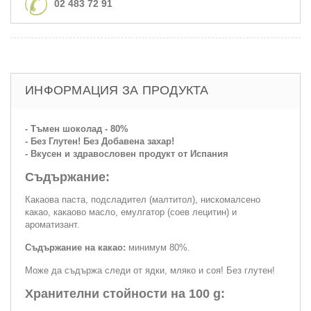
02 483 72 91
ИНФОРМАЦИЯ ЗА ПРОДУКТА
- Тъмен шоколад - 80%
- Без Глутен! Без Добавена захар!
- Вкусен и здравословен продукт от Испания
Съдържание:
Какаова паста, подсладител (малтитол), нискомалсено
какао, какаово масло, емулгатор (соев лецитин) и
ароматизант.
Съдържание на какао:
минимум 80%.
Може да съдържа следи от ядки, мляко и соя! Без глутен!
Хранителни стойности на 100 g: