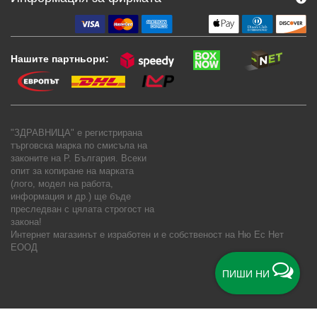
Нашите партньори:
"ЗДРАВНИЦА" е регистрирана
търговска марка по смисъла на
законите на Р. България. Всеки
опит за копиране на марката
(лого, модел на работа,
информация и др.) ще бъде
преследван с цялата строгост на
закона!
Интернет магазинът е изработен и е собственост на
Ню Ес Нет
ЕООД
ПИШИ НИ