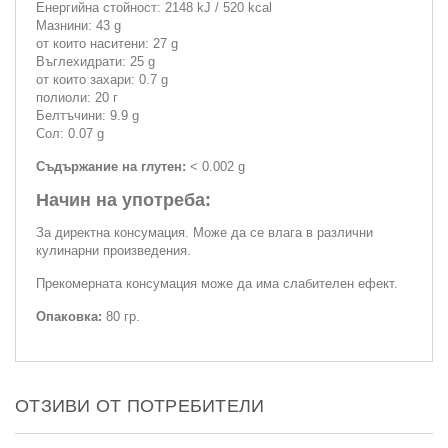
Енергийна стойност: 2148 kJ / 520 kcal
Мазнини: 43 g
от които наситени: 27 g
Въглехидрати: 25 g
от които захари: 0.7 g
полиоли: 20 г
Белтъчини: 9.9 g
Сол: 0.07 g
Съдържание на глутен:
< 0.002 g
Начин на употреба:
За директна консумация. Може да се влага в различни
кулинарни произведения.
Прекомерната консумация може да има слабителен ефект.
Опаковка:
80 гр.
ОТЗИВИ ОТ ПОТРЕБИТЕЛИ