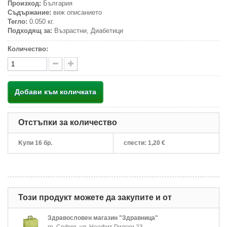
Произход:
България
Съдържание:
виж описанието
Тегло:
0.050 кг.
Подходящ за:
Възрастни, Диабетици
Количество:
Добави към количката
Отстъпки за количество
Kупи 16 бр.
спести:
1,20 €
Този продукт можете да закупите и от
Здравословен магазин "Здравница"
гр. София, ул. Неофит Рилски 23