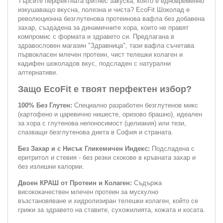
Търсите перфектната фитнес закуска, която е едновременно
изкушаващо вкусна, полезна и чиста? EcoFit Шоколад е
революционна безглутенова протеинова вафла без добавена
захар, създадена за динамичните хора, които не правят
компромис с формата и здравето си. Предлагана в
здравословен магазин "Здравница", тази вафла съчетава
първокласен млечен протеин, чист телешки колаген и
кадифен шоколадов вкус, подсладен с натурални
алтернативи.
Защо EcoFit е твоят перфектен избор?
100% Без Глутен:
Специално разработен безглутенов микс
(картофено и царевично нишесте, оризово брашно), идеален
за хора с глутенова непоносимост (целиакия) или тези,
спазващи безглутенова диета в София и страната.
Без Захар и с Нисък Гликемичен Индекс:
Подсладена с
еритритол и стевия - без резки скокове в кръвната захар и
без излишни калории.
Двоен КРАШ от Протеин и Колаген:
Съдържа
висококачествен млечен протеин за мускулно
възстановяване и хидролизиран телешки колаген, който се
грижи за здравето на ставите, сухожилията, кожата и косата.