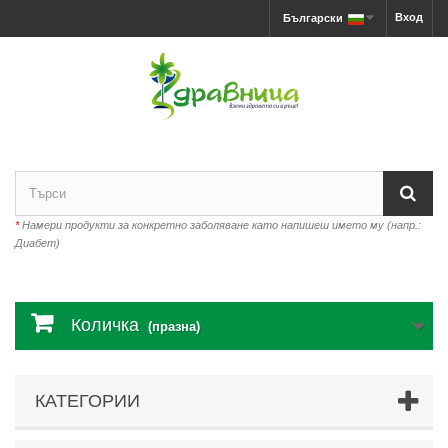
Вход
Български
*
Намери продукти за конкретно заболяване като напишеш името му (напр.:
Диабет)
Количка
(празна)
КАТЕГОРИИ