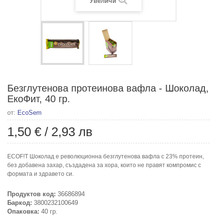
Увеличи
Безглутенова протеинова вафла - Шоколад,
ЕкоФит, 40 гр.
от:
EcoSem
1,50 €
/
2,93 лв
ECOF!T Шоколад е революционна безглутенова вафла с 23% протеин,
без добавена захар, създадена за хора, които не правят компромис с
формата и здравето си.
Продуктов код:
36686894
Баркод:
3800232100649
Опаковка:
40 гр.