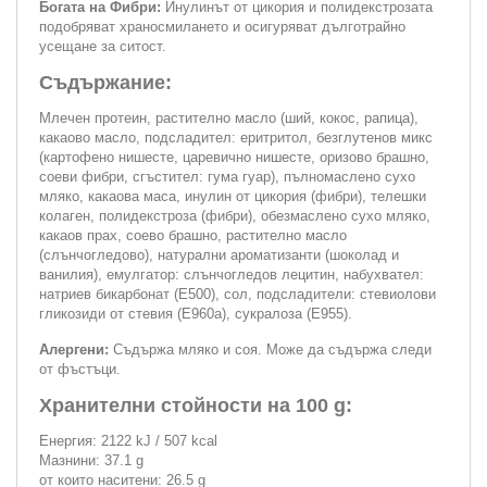
Богата на Фибри:
Инулинът от цикория и полидекстрозата
подобряват храносмилането и осигуряват дълготрайно
усещане за ситост.
Съдържание:
Млечен протеин, растително масло (ший, кокос, рапица),
какаово масло, подсладител: еритритол, безглутенов микс
(картофено нишесте, царевично нишесте, оризово брашно,
соеви фибри, сгъстител: гума гуар), пълномаслено сухо
мляко, какаова маса, инулин от цикория (фибри), телешки
колаген, полидекстроза (фибри), обезмаслено сухо мляко,
какаов прах, соево брашно, растително масло
(слънчогледово), натурални ароматизанти (шоколад и
ванилия), емулгатор: слънчогледов лецитин, набухвател:
натриев бикарбонат (Е500), сол, подсладители: стевиолови
гликозиди от стевия (Е960а), сукралоза (Е955).
Алергени:
Съдържа мляко и соя. Може да съдържа следи
от фъстъци.
Хранителни стойности на 100 g:
Енергия: 2122 kJ / 507 kcal
Мазнини: 37.1 g
от които наситени: 26.5 g