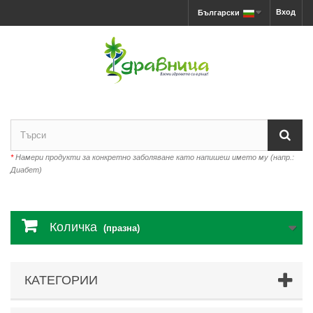
Вход
Български
*
Намери продукти за конкретно заболяване като напишеш името му (напр.:
Диабет)
Количка
(празна)
КАТЕГОРИИ