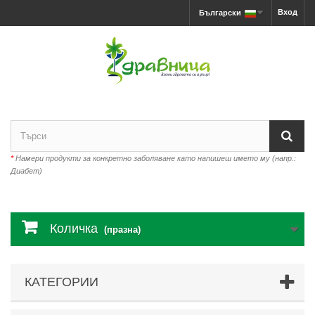
Вход
Български
*
Намери продукти за конкретно заболяване като напишеш името му (напр.:
Диабет)
Количка
(празна)
КАТЕГОРИИ