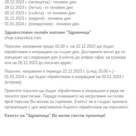
28.12.2023 г. (четвъртък) - почивен ден
29.12.2023 г. (петък) - от почивен ден
30.12.2023 г. (събота) - от почивен ден
31.12.2023 г. (неделя) - почивен ден
01.01.2024 г. (понеделник) - почивен ден
Здравословен онлайн магазин "Здравница"
shop.zdravnitza.com
Поръчки, направени преди 15.00 ч. на 22.12.2023 ще бъдат
обработвани и изпращане на същия ден. Доставките могат да се
извършат на следващия ден (събота) до избран офис на куриера
или на 28.12.2023 до посочен адрес.
Поръчки, направени в периода 22.12.2023 г. (след 15.00 ч.) -
01.01.2024 г. ще бъдат обработвани и изпращани на 02.01.2024 г.
(вторник).
Приетите поръчки ще бъдат обработвани и изпращани в реда на
тяхното пристигане. Поради очакването на натрупване на голям
брой поръчки Ви молим за търпение. Екипът ни е създал нужната
организация с цел максимално бързото обработване на поръчките.
Екипът на "Здравница" Ви желае светли празници!