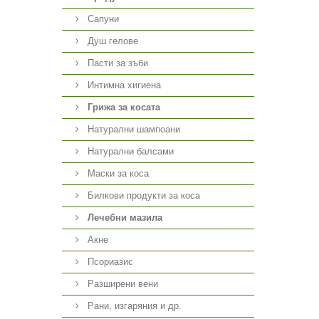
Сапуни
Душ гелове
Пасти за зъби
Интимна хигиена
Грижа за косата
Натурални шампоани
Натурални балсами
Маски за коса
Билкови продукти за коса
Лечебни мазила
Акне
Псориазис
Разширени вени
Рани, изгаряния и др.