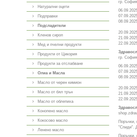
гр. София
Натурални оцети
06.09.2025
07.09.2025
Подправки
08.09.202
Подсладители
20.09.2025
Кленов сироп
21.09.2025
22.09.202
Мед и пчелни продукти
Здравосл
Продукти от Цикория
гр. София
Продукти за отслабване
06.09.2025
07.09.2025
Олиа и Масла
08.09.202
Масло от черен кимион
20.09.2025
Масло от бял трън
21.09.2025
22.09.202
Масло от облепиха
Здравосл
Конопено масло
shop.zdra
Кокосово масло
Поръчки, 
"Спиди". 
Ленено масло
Поръчки, 