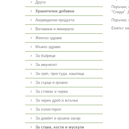
Други
Поръчки, 
Хранителни добавки
"Спиди". 
Аюрведични продукти
Поръчки, 
Екипът на
Витамини и минерали
Женско здраве
Мъжко здраве
За бъбреци
За имунитет
За грип, простуда, кашлица
За сърце и кръвно
За стомах и черва
За черен дроб и жлъчка
За холестерол
За диабет и кръвна захар
За стави, кости и мускули