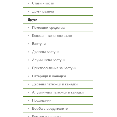
Стави и кости
Други мазила
Други
Помощни средства
Коносан - конопено въже
Бастуни
Дървени бастуни
Алуминиеви бастуни
Приспособления за бастуни
Патерици и канадки
Дървени патерици и канадки
Алуминиеви патерици и канадки
Проходилки
Борба с вредителите
Комари и кърлежи