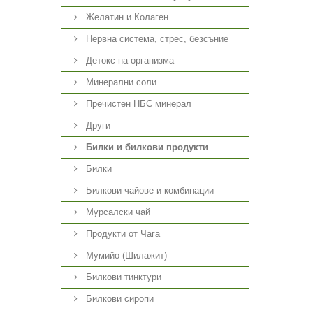
Желатин и Колаген
Нервна система, стрес, безсъние
Детокс на организма
Минерални соли
Пречистен НБС минерал
Други
Билки и билкови продукти
Билки
Билкови чайове и комбинации
Мурсалски чай
Продукти от Чага
Мумийо (Шилажит)
Билкови тинктури
Билкови сиропи