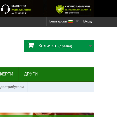
Български
Вход
Количка
(празна)
ФЕРТИ
ДРУГИ
 дистрибутори