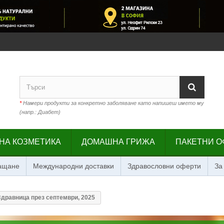
*
Намери продукти за конкретно заболяване като напишеш името му
(напр.: Диабет)
НА КОЗМЕТИКА
ДОМАШНА ГРИЖА
ПАКЕТНИ О
лащане
Международни доставки
Здравословни оферти
За
Здравница през септември, 2025