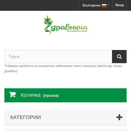
Вход
Български
*
Намери продукти за конкретно заболяване като напишеш името му (напр.:
Диабет)
Количка
(празна)
КАТЕГОРИИ