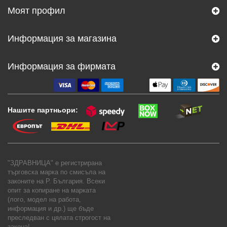
Моят профил
Информация за магазина
Информация за фирмата
Нашите партньори:
"ЗДРАВНИЦА" е регистрирана
търговска марка по смисъла на
законите на Р. България. Всеки
опит за копиране на марката
(лого, модел на работа,
информация и др.) ще бъде
преследван с цялата строгост на
закона!