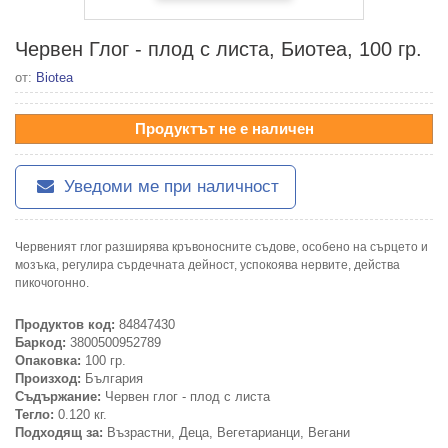
Червен Глог - плод с листа, Биотеа, 100 гр.
от:
Biotea
Продуктът не е наличен
Уведоми ме при наличност
Червеният глог разширява кръвоносните съдове, особено на сърцето и
мозъка, регулира сърдечната дейност, успокоява нервите, действа
пикочогонно.
Продуктов код:
84847430
Баркод:
3800500952789
Опаковка:
100 гр.
Произход:
България
Съдържание:
Червен глог - плод с листа
Тегло:
0.120 кг.
Подходящ за:
Възрастни, Деца, Вегетарианци, Вегани