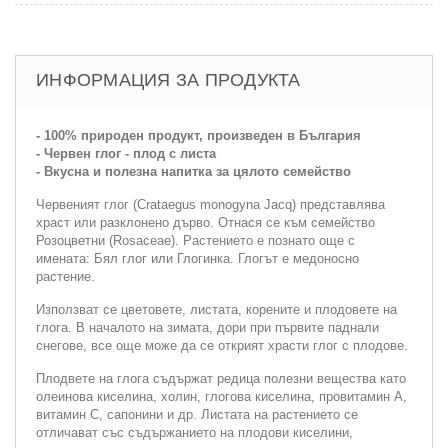
ИНФОРМАЦИЯ ЗА ПРОДУКТА
- 100% природен продукт, произведен в България
- Червен глог - плод с листа
- Вкусна и полезна напитка за цялото семейство
Червеният глог (Crataegus monogyna Jacq) представлява
храст или разклонено дърво. Отнася се към семейство
Розоцветни (Rosaceae). Растението е познато още с
имената: Бял глог или Глогинка. Глогът е медоносно
растение.
Използват се цветовете, листата, корените и плодовете на
глога. В началото на зимата, дори при първите паднали
снегове, все още може да се открият храсти глог с плодове.
Плодвете на глога съдържат редица полезни вещества като
олеинова киселина, холин, глогова киселина, провитамин А,
витамин С, сапонини и др. Листата на растението се
отличават със съдържанието на плодови киселини,