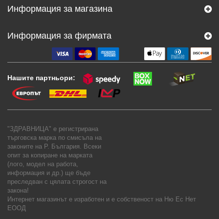
Информация за магазина
Информация за фирмата
Нашите партньори:
"ЗДРАВНИЦА" е регистрирана
търговска марка по смисъла на
законите на Р. България. Всеки
опит за копиране на марката
(лого, модел на работа,
информация и др.) ще бъде
преследван с цялата строгост на
закона!
Интернет магазинът е изработен и е собственост на
Ню Ес Нет
ЕООД