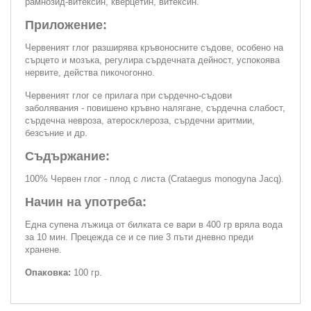
рамнозид-витексин, кверцетин, витексин.
Приложение:
Червеният глог разширява кръвоносните съдове, особено на
сърцето и мозъка, регулира сърдечната дейност, успокоява
нервите, действа пикочогонно.
Червеният глог се прилага при сърдечно-съдови
заболявания - повишено кръвно налягане, сърдечна слабост,
сърдечна невроза, атеросклероза, сърдечни аритмии,
безсъние и др.
Съдържание:
100% Червен глог - плод с листа (Crataegus monogyna Jacq).
Начин на употреба:
Една супена лъжица от билката се вари в 400 гр вряла вода
за 10 мин. Прецежда се и се пие 3 пъти дневно преди
хранене.
Опаковка:
100 гр.