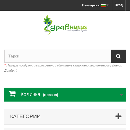
Вход
Български
*
Намери продукти за конкретно заболяване като напишеш името му (напр.:
Диабет)
Количка
(празна)
КАТЕГОРИИ