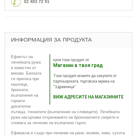
02 483 72 91
ИНФОРМАЦИЯ ЗА ПРОДУКТА
Ефектът на
купи този продукт от
лечебната ружа
Магазин в твоя град
е известен от
векове. Билката
Този продукт можете да закупите от
се прилага при
партньорската, търговска мрежа на
кашлица,
“Здравница”
бронхити,
възпаления на
ВИЖ АДРЕСИТЕ НА МАГАЗИНИТЕ
горните
дихателни
пътища, тонзилити (възпаление на сливиците). Лечебната
ружа насърчава отхрачването на бронхиалните секрети и
спомага за лечение на възпалено гърло.
Ефикасна е също при лечение на рани, екземи, язви, сухота