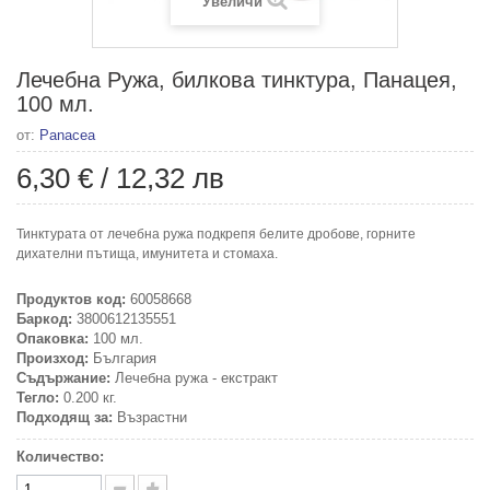
Увеличи
Лечебна Ружа, билкова тинктура, Панацея,
100 мл.
от:
Panacea
6,30 €
/
12,32 лв
Тинктурата от лечебна ружа подкрепя белите дробове, горните
дихателни пътища, имунитета и стомаха.
Продуктов код:
60058668
Баркод:
3800612135551
Опаковка:
100 мл.
Произход:
България
Съдържание:
Лечебна ружа - екстракт
Тегло:
0.200 кг.
Подходящ за:
Възрастни
Количество: