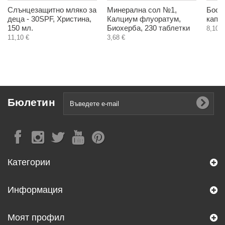
Слънцезащитно мляко за
Минерална сол №1,
Босв
деца - 30SPF, Христина,
Калциум флуоратум,
капс
150 мл.
Биохерба, 230 таблетки
8,10 €
11,10 €
3,68 €
Бюлетин
Категории
Информация
Моят профил