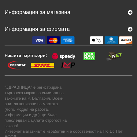
Информация за магазина
Информация за фирмата
Нашите партньори:
"ЗДРАВНИЦА" е регистрирана
търговска марка по смисъла на
законите на Р. България. Всеки
опит за копиране на марката
(лого, модел на работа,
информация и др.) ще бъде
преследван с цялата строгост на
закона!
Интернет магазинът е изработен и е собственост на
Ню Ес Нет
ЕООД