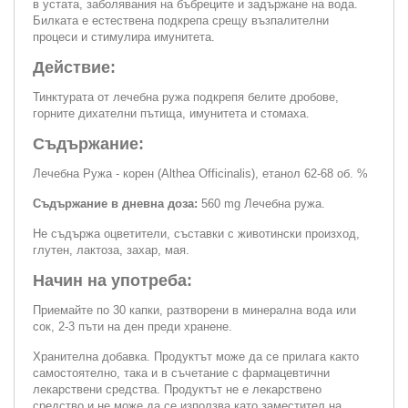
в устата, заболявания на бъбреците и задържане на вода.
Билката е естествена подкрепа срещу възпалителни
процеси и стимулира имунитета.
Действие:
Тинктурата от лечебна ружа подкрепя белите дробове,
горните дихателни пътища, имунитета и стомаха.
Съдържание:
Лечебна Ружа - корен (Althea Officinalis), етанол 62-68 об. %
Съдържание в дневна доза:
560 mg Лечебна ружа.
Не съдържа оцветители, съставки с животински произход,
глутен, лактоза, захар, мая.
Начин на употреба:
Приемайте по 30 капки, разтворени в минерална вода или
сок, 2-3 пъти на ден преди хранене.
Хранителна добавка. Продуктът може да се прилага както
самостоятелно, така и в съчетание с фармацевтични
лекарствени средства. Продуктът не е лекарствено
средство и не може да се използва като заместител на