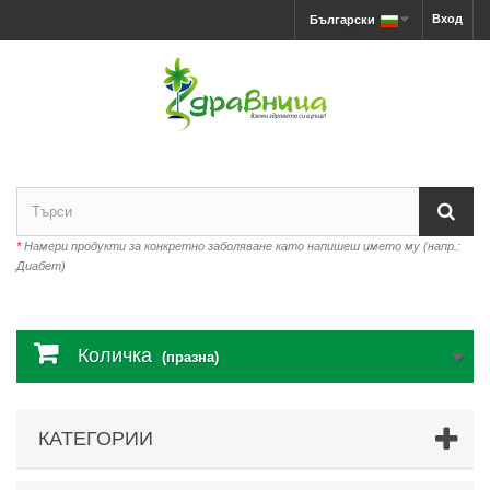
Вход
Български
*
Намери продукти за конкретно заболяване като напишеш името му (напр.:
Диабет)
Количка
(празна)
КАТЕГОРИИ