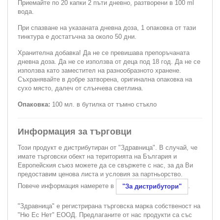
Приемайте по 20 капки 2 пъти дневно, разтворени в 100 ml
вода.
При спазване на указаната дневна доза, 1 опаковка от тази
тинктура е достатъчна за около 50 дни.
Хранителна добавка! Да не се превишава препоръчаната
дневна доза. Да не се използва от деца под 18 год. Да не се
използва като заместител на разнообразното хранене.
Съхранявайте в добре затворена, оригинална опаковка на
сухо място, далеч от слънчева светлина.
Опаковка:
100 мл. в бутилка от тъмно стъкло
Информация за търговци
Този продукт е дистрибутиран от "Здравница". В случай, че
имате търговски обект на територията на България и
Европейския съюз можете да се свържете с нас, за да Ви
предоставим ценова листа и условия за партньорство.
Повече информация намерете в
.
"За дистрибутори"
"Здравница" е регистрирана търговска марка собственост на
"Ню Ес Нет" ЕООД. Предлаганите от нас продукти са със