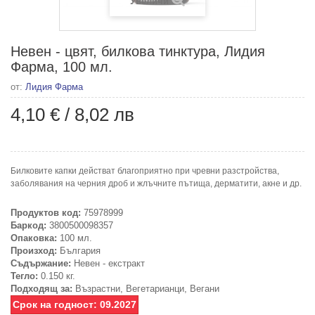
Увеличи
Невен - цвят, билкова тинктура, Лидия
Фарма, 100 мл.
от:
Лидия Фарма
4,10 €
/
8,02 лв
Билковите капки действат благоприятно при чревни разстройства,
заболявания на черния дроб и жлъчните пътища, дерматити, акне и др.
Продуктов код:
75978999
Баркод:
3800500098357
Опаковка:
100 мл.
Произход:
България
Съдържание:
Невен - екстракт
Тегло:
0.150 кг.
Подходящ за:
Възрастни, Вегетарианци, Вегани
Срок на годност: 09.2027