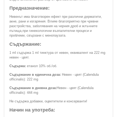
Предназначение:
Невенът има благотворен ефект при различни дерматити,
акне, рани и изгаряния. Влияе благоприятно при чревни
разстройства, заболявания на черния дроб и жлъчните
пътища,при гинекологични възпалителни процеси и
проблеми, свързани с менопаузата.
Съдържание:
1 ml съдържа 1 ml тинктура от невен, еквивалент на 222 mg
невен - цвят.
Съдържа:
етанол 10% об./об.
Съдържание в единична доза:
Невен - цвят (Calendula
officinalis): 222 mg
Съдържание в дневна доза:
Невен - цвят (Calendula
officinalis): 444 mg
Не съдържа добавки, оцветители и консерванти!
Начин на употреба: