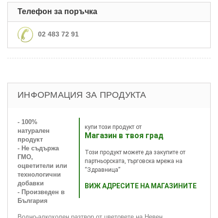
Телефон за поръчка
02 483 72 91
ИНФОРМАЦИЯ ЗА ПРОДУКТА
- 100%
купи този продукт от
натурален
Магазин в твоя град
продукт
- Не съдържа
Този продукт можете да закупите от
ГМО,
партньорската, търговска мрежа на
оцветители или
“Здравница”
технологични
добавки
ВИЖ АДРЕСИТЕ НА МАГАЗИНИТЕ
- Произведен в
България
Водно-алкохолен разтвор от цветовете на Невен.