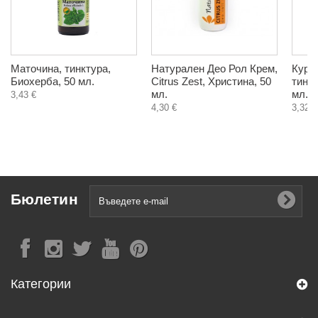
Маточина, тинктура,
Натурален Део Рол Крем,
Курк
Биохерба, 50 мл.
Citrus Zest, Христина, 50
тинкт
мл.
мл.
3,43 €
4,30 €
3,32 €
Бюлетин
Категории