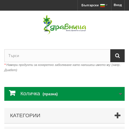
Вход
Български
*
Намери продукти за конкретно заболяване като напишеш името му (напр.:
Диабет)
Количка
(празна)
КАТЕГОРИИ