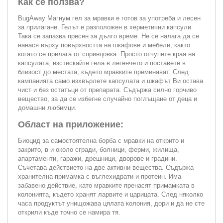
Как се ползва?
BugAway Магнум гел за мравки е готов за употреба и лесен
за прилагане. Гелът е разположен в херметични капсули.
Така се запазва пресен за дълго време. Не се налага да се
нанася върху повърхността на шкафове и мебели, както
когато се прилага от спринцовка. Просто отчупете края на
капсулата, изстискайте гела в легенчето и поставете в
близост до местата, където мравките преминават. След
кампанията само изхвърлете капсулата и шкафът Ви остава
чист и без остатъци от препарата. Съдържа силно горчиво
вещество, за да се избегне случайно поглъщане от деца и
домашни любимци.
Област на приложение:
Биоцид за самостоятелна борба с мравки на открито и
закрито, в и около сгради, болници, ферми, жилища,
апартаменти, гаражи, дрешници, дворове и градини.
Съчетава действието на две активни вещества. Съдържа
хранителна примамка с въглехидрати и протеин. Има
забавено действие, като мравките пренасят примамката в
колонията, където хранят ларвите и царицата. След няколко
часа продуктът унищожава цялата колония, дори и да не сте
открили къде точно се намира тя.