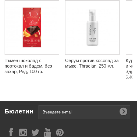
Тъмен шоколад с
Серум против косопад за
Курк
портокал и бадем, без
мъже, Thracian, 250 мл.
и чер
захар, Ред, 100 гр.
Здрав
5,40 €
Бюлетин