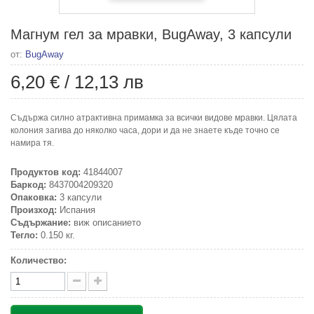
Магнум гел за мравки, BugAway, 3 капсули
от:
BugAway
6,20 €
/
12,13 лв
Съдържа силно атрактивна примамка за всички видове мравки. Цялата
колония загива до няколко часа, дори и да не знаете къде точно се
намира тя.
Продуктов код:
41844007
Баркод:
8437004209320
Опаковка:
3 капсули
Произход:
Испания
Съдържание:
виж описанието
Тегло:
0.150 кг.
Количество: