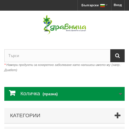
Вход
Български
*
Намери продукти за конкретно заболяване като напишеш името му (напр.:
Диабет)
Количка
(празна)
КАТЕГОРИИ