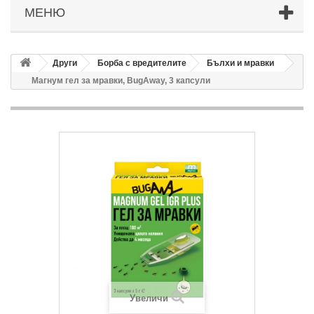
МЕНЮ
Други
Борба с вредителите
Бълхи и мравки
Магнум гел за мравки, BugAway, 3 капсули
Увеличи