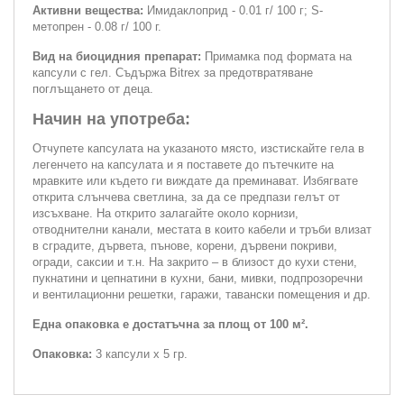
Активни вещества:
Имидаклоприд - 0.01 г/ 100 г; S-
метопрен - 0.08 г/ 100 г.
Вид на биоцидния препарат:
Примамка под формата на
капсули с гел. Съдържа Bitrex за предотвратяване
поглъщането от деца.
Начин на употреба:
Отчупете капсулата на указаното място, изстискайте гела в
легенчето на капсулата и я поставете до пътечките на
мравките или където ги виждате да преминават. Избягвате
открита слънчева светлина, за да се предпази гелът от
изсъхване. На открито залагайте около корнизи,
отводнителни канали, местата в които кабели и тръби влизат
в сградите, дървета, пънове, корени, дървени покриви,
огради, саксии и т.н. На закрито – в близост до кухи стени,
пукнатини и цепнатини в кухни, бани, мивки, подпрозоречни
и вентилационни решетки, гаражи, тавански помещения и др.
Една опаковка е достатъчна за площ от 100 м².
Опаковка:
3 капсули х 5 гр.