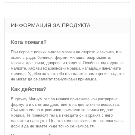
ИНФОРМАЦИЯ ЗА ПРОДУКТА
Кога помага?
При борба с всички видове мравки на открито и закрито, в и
около сгради, болници, ферми, жилища, апартаменти,
гаражи, дрешници, дворове и градини. Особено подходящ за
малките, кафяви (фараонови) мравки, нападащи панелните
жилища. Удобен за употреба във влажни помещения, където
не могат да се залагат гранулирани примамки.
Как действа?
BugAway Магнум гел за мравки притежава концентрирана
формула и съчетава действието на две активни вещества.
Съдържа силно атрактивна примамка за всички видове
мравки. Те пренасят гела в гнездата си и хранят с него
ларвите и царицата. Цялата колония загива до няколко часа,
дори и да не знаете къде точно се намира тя.