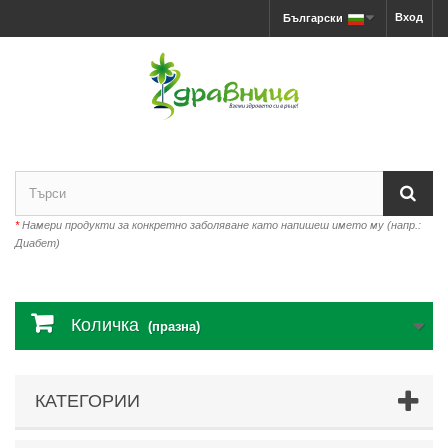
Вход
Български
*
Намери продукти за конкретно заболяване като напишеш името му (напр.:
Диабет)
Количка
(празна)
КАТЕГОРИИ