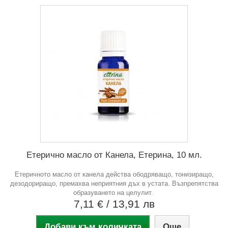
Етерично масло от Канела, Етерина, 10 мл.
Етеричното масло от канела действа ободряващо, тонизиращо,
дезодориращо, премахва неприятния дъх в устата. Възпрепятства
образуването на целулит.
7,11 €
/ 13,91 лв
Добави към количката
Още