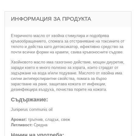
ИНФОРМАЦИЯ ЗА ПРОДУКТА
Етеричното масло от хвойна стимулира и подобрява
кръвообращението, спомага за отстраняване на токсините от
тялото и действа като детоксикатор, ефективно средство за
почти всички форми на крампи, свива кръвоносните съдове.
Хвойновото масло има газогонно действие, мощен диуретик,
заради което е много полезно за хората, които страдат от
задържане на вода и/или подуване. Маслото от хвойна има
силни антиперспирантни свойства, помага за бързо
зарастване на рани, защитава кожата от инфекции,
дезинфекцира въздуха, почиства порите на кожата.
Съдържание:
Juniperus communis oil
Аромат:
тръпчив, сладък, свеж
Летливост:
Средна
Начин на употреба: