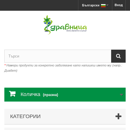
Вход
Български
*
Намери продукти за конкретно заболяване като напишеш името му (напр.:
Диабет)
Количка
(празна)
КАТЕГОРИИ