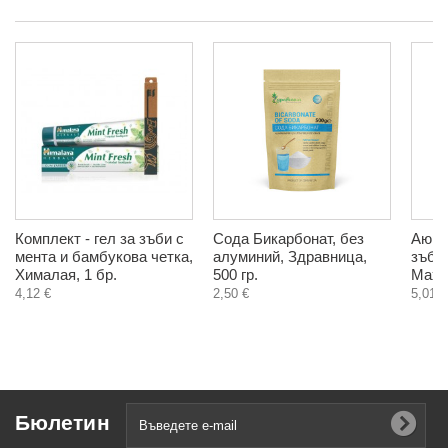
Комплект - гел за зъби с
Сода Бикарбонат, без
Аюрв
мента и бамбукова четка,
алуминий, Здравница,
зъби
Хималая, 1 бр.
500 гр.
Маха
4,12 €
2,50 €
5,01 €
Бюлетин