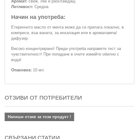
Аромат:
свеж, лек и разхлаждащ
Летливост:
Средна
Начин на употреба:
Етеричното масло от мента може да се прилага локално, в
компреси, във ваната, за инхалация или в аромалампа/
дифузер.
Високо концентрирано! Преди употреба направете тест за
чувствителност! При попадане в очите измийте обилно с
вода!
Опаковка:
10 мл.
ОТЗИВИ ОТ ПОТРЕБИТЕЛИ
Напиши отзив за този продукт !
СВЪРЗАНИ СТАТИИ