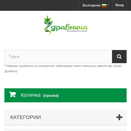
Вход
Български
*
Намери продукти за конкретно заболяване като напишеш името му (напр.:
Диабет)
Количка
(празна)
КАТЕГОРИИ