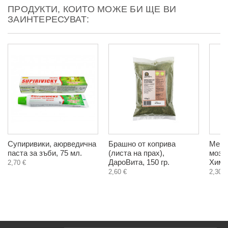
ПРОДУКТИ, КОИТО МОЖЕ БИ ЩЕ ВИ
ЗАИНТЕРЕСУВАТ:
Супиривики, аюрведична
Брашно от коприва
Мента
паста за зъби, 75 мл.
(листа на прах),
мозъ
ДароВита, 150 гр.
Хима
2,70 €
2,60 €
2,30 €