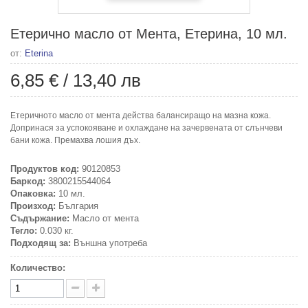
Етерично масло от Мента, Етерина, 10 мл.
от:
Eterina
6,85 €
/
13,40 лв
Етеричното масло от мента действа балансиращо на мазна кожа.
Допринася за успокояване и охлаждане на зачервената от слънчеви
бани кожа. Премахва лошия дъх.
Продуктов код:
90120853
Баркод:
3800215544064
Опаковка:
10 мл.
Произход:
България
Съдържание:
Масло от мента
Тегло:
0.030 кг.
Подходящ за:
Външна употреба
Количество: