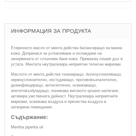
ИНФОРМАЦИЯ ЗА ПРОДУКТА
Етеричното масло от мента действа балансиращо на мазна
кожа. Допринася за успокояване и охлаждане на
зачервената от слънчеви бани кожа. Премахва лошия дъх в
устата. Ментата неутрализира неприятни телесни миризми.
Маслото от мента действа тонизиращо, болкоуспокояващо,
нервоуспокоително, изстудяващо, противовъзпалително,
дезинфекциращо, антисептично, освежаващо,
апетитовъзбуждащо, понижава високото кръвно налягане,
активира умствената дейност. Неутрализира неприятните
миризми, освежава въздуха и пречиства въздуха в
затворени помещения.
Съдържание:
Mentha piperita oil