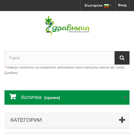
Вход
Български
*
Намери продукти за конкретно заболяване като напишеш името му (напр.:
Диабет)
Количка
(празна)
КАТЕГОРИИ