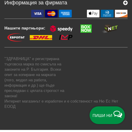
Информация за фирмата
Нашите партньори:
"ЗДРАВНИЦА" е регистрирана
търговска марка по смисъла на
законите на Р. България. Всеки
опит за копиране на марката
(лого, модел на работа,
информация и др.) ще бъде
преследван с цялата строгост на
закона!
Интернет магазинът е изработен и е собственост на
Ню Ес Нет
ЕООД
ПИШИ НИ