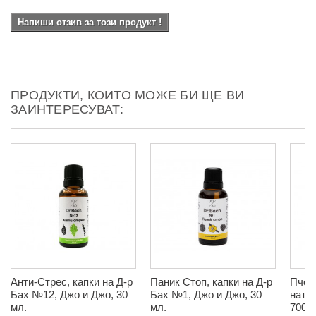
Напиши отзив за този продукт !
ПРОДУКТИ, КОИТО МОЖЕ БИ ЩЕ ВИ
ЗАИНТЕРЕСУВАТ:
Анти-Стрес, капки на Д-р
Паник Стоп, капки на Д-р
Пчеле
Бах №12, Джо и Джо, 30
Бах №1, Джо и Джо, 30
нату
мл.
мл.
700 г