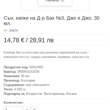
Увеличи
Сън, капки на Д-р Бах №3, Джо и Джо, 30
мл.
от:
Jo&Jo
14,78 €
/
28,91 лв
Еликсир №3 се използва при различни нарушения на съня –
повърхностен сън, трудно заспиване, кошмари, накъсан сън.
Продуктов код:
91812455
Баркод:
3800501141038
Опаковка:
30 мл.
Произход:
България
Съдържание:
виж описанието
Тегло:
0.050 кг.
Подходящ за:
Възрастни, Вегетарианци, Вегани
Количество: