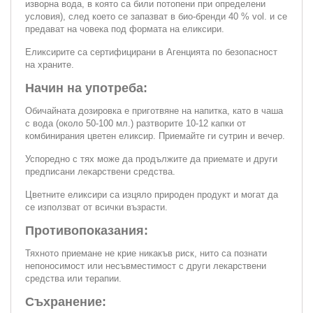
изворна вода, в която са били потопени при определени
условия), след което се запазват в био-бренди 40 % vol. и се
предават на човека под формата на еликсири.
Еликсирите са сертифицирани в Агенцията по безопасност
на храните.
Начин на употреба:
Обичайната дозировка е приготвяне на напитка, като в чаша
с вода (около 50-100 мл.) разтворите 10-12 капки от
комбинирания цветен еликсир. Приемайте ги сутрин и вечер.
Успоредно с тях може да продължите да приемате и други
предписани лекарствени средства.
Цветните еликсири са изцяло природен продукт и могат да
се използват от всички възрасти.
Противопоказания:
Тяхното приемане не крие никакъв риск, нито са познати
непоносимост или несъвместимост с други лекарствени
средства или терапии.
Съхранение: