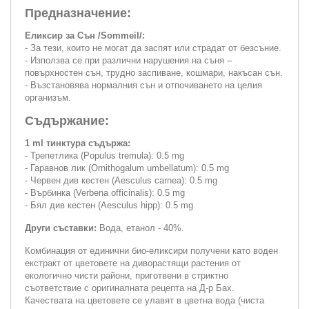
Предназначение:
Еликсир за Сън /Sommeil/:
- За тези, които не могат да заспят или страдат от безсъние.
- Използва се при различни нарушения на съня –
повърхностен сън, трудно заспиване, кошмари, накъсан сън.
- Възстановява нормалния сън и отпочиването на целия
организъм.
Съдържание:
1 ml тинктура съдържа:
- Трепетлика (Populus tremula): 0.5 mg
- Гаравнов лик (Ornithogalum umbellatum): 0.5 mg
- Червен див кестен (Aesculus carnea): 0.5 mg
- Върбинка (Verbena officinalis): 0.5 mg
- Бял див кестен (Aesculus hipp): 0.5 mg
Други съставки:
Вода, етанол - 40%.
Комбинация от единични био-еликсири получени като воден
екстракт от цветовете на диворастящи растения от
екологично чисти райони, приготвени в стриктно
съответствие с оригиналната рецепта на Д-р Бах.
Качествата на цветовете се улавят в цветна вода (чиста