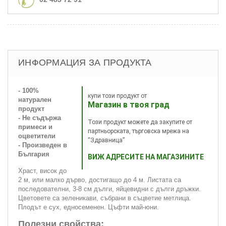
ИНФОРМАЦИЯ ЗА ПРОДУКТА
- 100%
купи този продукт от
натурален
Магазин в твоя град
продукт
- Не съдържа
Този продукт можете да закупите от
примеси и
партньорската, търговска мрежа на
оцветители
“Здравница”
- Произведен в
България
ВИЖ АДРЕСИТЕ НА МАГАЗИНИТЕ
Храст, висок до
2 м, или малко дърво, достигащо до 4 м. Листата са
последователни, 3-8 см дълги, яйцевидни с дълги дръжки.
Цветовете са зеленикави, събрани в съцветие метлица.
Плодът е сух, едносеменен. Цъфти май-юни.
Полезни свойства: