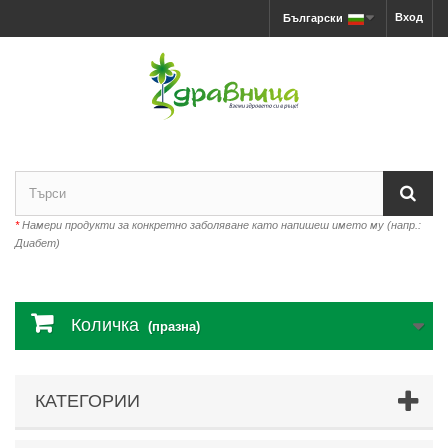
Вход
Български
*
Намери продукти за конкретно заболяване като напишеш името му (напр.:
Диабет)
Количка
(празна)
КАТЕГОРИИ