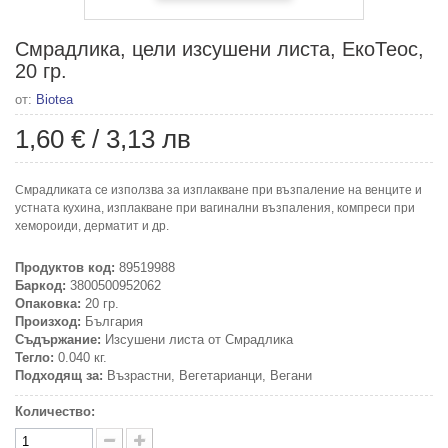
Смрадлика, цели изсушени листа, ЕкоТеос,
20 гр.
от:
Biotea
1,60 €
/
3,13 лв
Смрадликата се използва за изплакване при възпаление на венците и
устната кухина, изплакване при вагинални възпаления, компреси при
хемороиди, дерматит и др.
Продуктов код:
89519988
Баркод:
3800500952062
Опаковка:
20 гр.
Произход:
България
Съдържание:
Изсушени листа от Смрадлика
Тегло:
0.040 кг.
Подходящ за:
Възрастни, Вегетарианци, Вегани
Количество: