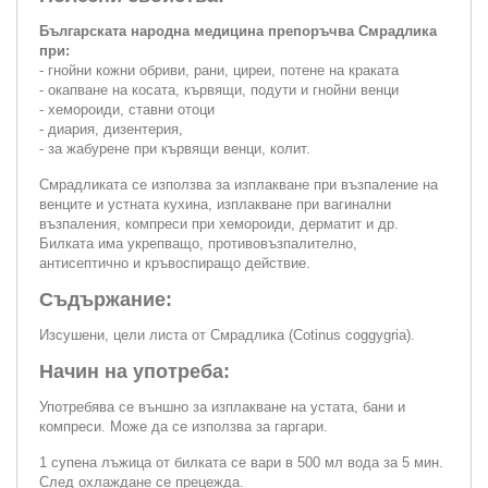
Българската народна медицина препоръчва Смрадлика
при:
- гнойни кожни обриви, рани, циреи, потене на краката
- окапване на косата, кървящи, подути и гнойни венци
- хемороиди, ставни отоци
- диария, дизентерия,
- за жабурене при кървящи венци, колит.
Смрадликата се използва за изплакване при възпаление на
венците и устната кухина, изплакване при вагинални
възпаления, компреси при хемороиди, дерматит и др.
Билката има укрепващо, противовъзпалително,
антисептично и кръвоспиращо действие.
Съдържание:
Изсушени, цели листа от Смрадлика (Cotinus coggygria).
Начин на употреба:
Употребява се външно за изплакване на устата, бани и
компреси. Може да се използва за гаргари.
1 супена лъжица от билката се вари в 500 мл вода за 5 мин.
След охлаждане се прецежда.