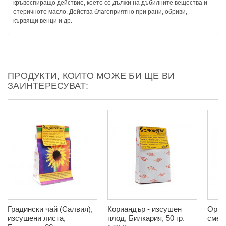
кръвоспиращо действие, което се дължи на дъбилните вещества и
етеричното масло. Действа благоприятно при рани, обриви,
кървящи венци и др.
ПРОДУКТИ, КОИТО МОЖЕ БИ ЩЕ ВИ
ЗАИНТЕРЕСУВАТ:
Градински чай (Салвия),
Кориандър - изсушен
Орга
изсушени листа,
плод, Билкария, 50 гр.
смет