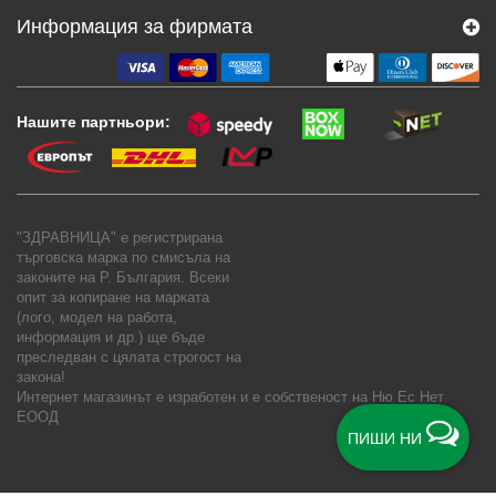
Информация за фирмата
Нашите партньори:
"ЗДРАВНИЦА" е регистрирана
търговска марка по смисъла на
законите на Р. България. Всеки
опит за копиране на марката
(лого, модел на работа,
информация и др.) ще бъде
преследван с цялата строгост на
закона!
Интернет магазинът е изработен и е собственост на
Ню Ес Нет
ЕООД
ПИШИ НИ