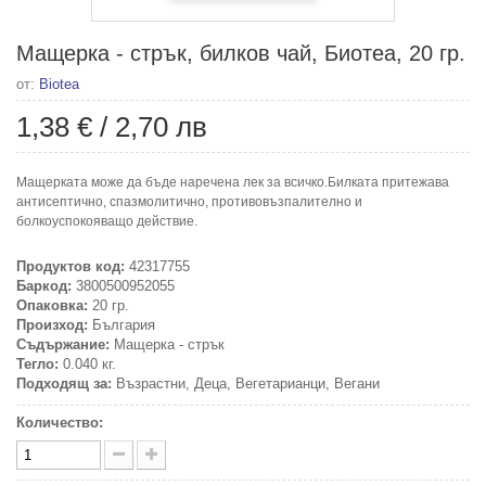
Мащерка - стрък, билков чай, Биотеа, 20 гр.
от:
Biotea
1,38 €
/
2,70 лв
Мащерката може да бъде наречена лек за всичко.Билката притежава
антисептично, спазмолитично, противовъзпалително и
болкоуспокояващо действие.
Продуктов код:
42317755
Баркод:
3800500952055
Опаковка:
20 гр.
Произход:
България
Съдържание:
Мащерка - стрък
Тегло:
0.040 кг.
Подходящ за:
Възрастни, Деца, Вегетарианци, Вегани
Количество: