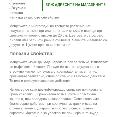
стръкове
ВИЖ АДРЕСИТЕ НА МАГАЗИНИТЕ
- Вкусна и
полезна
напитка за цялото семейство
Мащерката е многогодишно тревисто растение или
полухраст с пълзящи или полегнали стъбла и възходящи
цветоносни клонки, високи до 20 см. Цветовете са розови,
лилави или бели, събрани в съцветия. Чашките и венчето са
двуустни. Цъфти през юни-септември.
Полезни свойства:
Мащерката може да бъде наречена лек за всичко. Използват
се цъфтящите й части. Поради богатото съдържание на
етерично масло притежава отхрачващо, антисептично,
противовъзпалително, спазмолитично и газогонно действие.
Тя има и болкоуспокояващо действие.
Използва се като дезинфекциращо средство при хроничен
бронхит коклюш, бронхиална астма, суха и спастична
кашлица, при белодробни заболявания. Освен това има
благотворно действие при хронични гастрити и язва на
стомаха, колики, диарии, гнилостни процеси, чревни
паразити. Идеална е за успокоение при нервна възбуда,