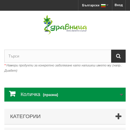
Вход
Български
*
Намери продукти за конкретно заболяване като напишеш името му (напр.:
Диабет)
Количка
(празна)
КАТЕГОРИИ