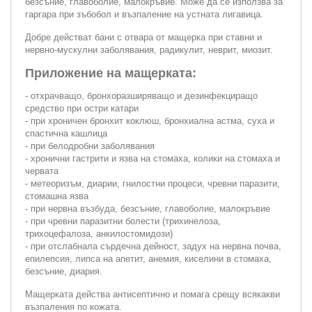
безсъние, главоболие, малокръвие. Може да се използва за
гаргара при зъбобол и възпаление на устната лигавица.
Добре действат бани с отвара от мащерка при ставни и
нервно-мускулни заболявания, радикулит, неврит, миозит.
Приложение на мащерката:
- отхрачващо, бронхоразширяващо и дезинфекциращо
средство при остри катари
- при хроничен бронхит коклюш, бронхиална астма, суха и
спастична кашлица
- при белодробни заболявания
- хронични гастрити и язва на стомаха, колики на стомаха и
червата
- метеоризъм, диарии, гнилостни процеси, чревни паразити,
стомашна язва
- при нервна възбуда, безсъние, главоболие, малокръвие
- при чревни паразитни болести (трихинелоза,
трихоцефалоза, анкилостомидози)
- при отслабнала сърдечна дейност, задух на нервна почва,
епилепсия, липса на апетит, анемия, киселини в стомаха,
безсъние, диария.
Мащерката действа антисептично и помага срещу всякакви
възпаления по кожата.