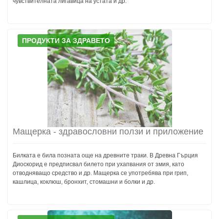
чувствителната лигавица на устата и др.
ПРОДУКТИ ЗА ЗДРАВЕТО
Мащерка - здравословни ползи и приложение
Билката е била позната още на древните траки. В Древна Гърция
Диоскорид е предписвал билето при ухапвания от змия, като
отводняващо средство и др. Мащерка се употребява при грип,
кашлица, коклюш, бронхит, стомашни и болки и др.