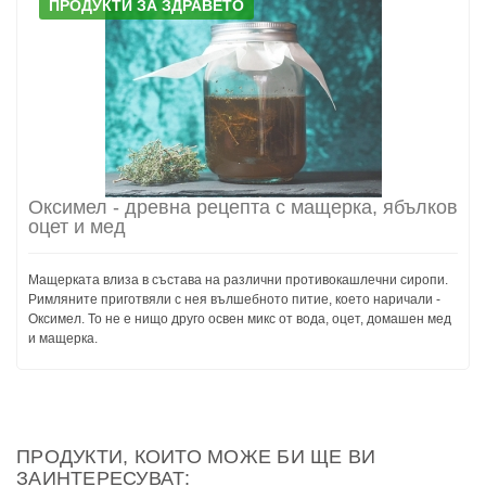
ПРОДУКТИ ЗА ЗДРАВЕТО
Оксимел - древна рецепта с мащерка, ябълков
оцет и мед
Мащерката влиза в състава на различни противокашлечни сиропи.
Римляните приготвяли с нея вълшебното питие, което наричали -
Оксимел. То не е нищо друго освен микс от вода, оцет, домашен мед
и мащерка.
ПРОДУКТИ, КОИТО МОЖЕ БИ ЩЕ ВИ
ЗАИНТЕРЕСУВАТ: