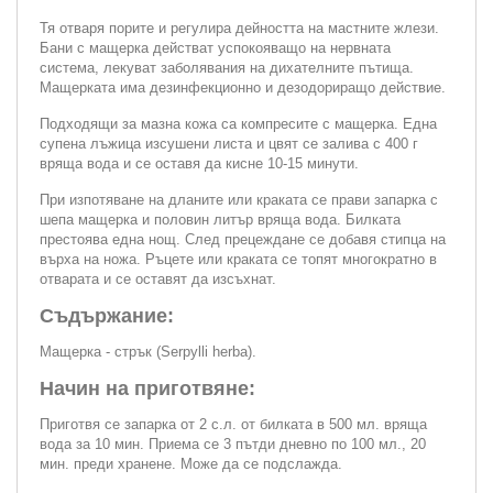
Тя отваря порите и регулира дейността на мастните жлези.
Бани с мащерка действат успокояващо на нервната
система, лекуват заболявания на дихателните пътища.
Мащерката има дезинфекционно и дезодориращо действие.
Подходящи за мазна кожа са компресите с мащерка. Една
супена лъжица изсушени листа и цвят се залива с 400 г
вряща вода и се оставя да кисне 10-15 минути.
При изпотяване на дланите или краката се прави запарка с
шепа мащерка и половин литър вряща вода. Билката
престоява една нощ. След прецеждане се добавя стипца на
върха на ножа. Ръцете или краката се топят многократно в
отварата и се оставят да изсъхнат.
Съдържание:
Мащерка - стрък (Serpylli herba).
Начин на приготвяне:
Приготвя се запарка от 2 с.л. от билката в 500 мл. вряща
вода за 10 мин. Приема се 3 пътди дневно по 100 мл., 20
мин. преди хранене. Може да се подслажда.