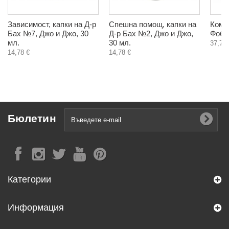
Зависимост, капки на Д-р
Спешна помощ, капки на
Комп
Бах №7, Джо и Джо, 30
Д-р Бах №2, Джо и Джо,
Фобии
мл.
30 мл.
37,78 
14,78 €
14,78 €
Бюлетин
Категории
Информация