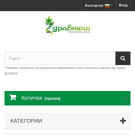
Вход
Български
*
Намери продукти за конкретно заболяване като напишеш името му (напр.:
Диабет)
Количка
(празна)
КАТЕГОРИИ