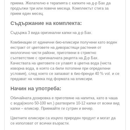
приема. Желателно е терапията с капките на д-р Бах да
продължи три или повече месеца. Комплектът стига за
прием един месец.
Съдържание на комплекта:
Съдържа 3 вида оригинални капки на д-р Бах.
Комбинации от единични био-еликсири получени като воден
екстракт от цветовете на диворастящи растения от
екологично чисти райони, приготвени в стриктно
съответствие с оригиналната рецепта на Д-р Бах.
Качествата на цветовете се улавят в цветна вода (чиста
изворна вода, в която са били потопени при определени
условия), след което се запазват в био-бренди 40 % vol. и се
предават на човека под формата на еликсири.
Начин на употреба:
Обичайната дозировка е приготвяне на напитка, като в чаша
с вода(около 50-100 мл.) разтворите 10-12 капки от всеки вид
капки – еликсир. Приемайте ги сутрин и вечер.
Цветните еликсири са изцяло природен продукт и могат да
се използват от всички възрасти.