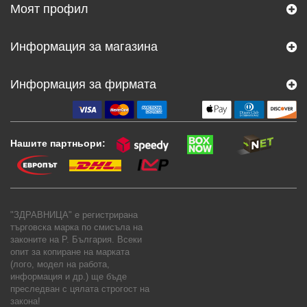
Моят профил
Информация за магазина
Информация за фирмата
Нашите партньори:
"ЗДРАВНИЦА" е регистрирана
търговска марка по смисъла на
законите на Р. България. Всеки
опит за копиране на марката
(лого, модел на работа,
информация и др.) ще бъде
преследван с цялата строгост на
закона!