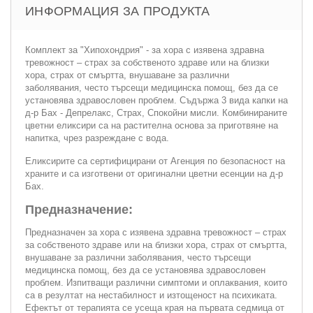
ИНФОРМАЦИЯ ЗА ПРОДУКТА
Комплект за "Хипохондрия" - за хора с изявена здравна
тревожност – страх за собственото здраве или на близки
хора, страх от смъртта, внушаване за различни
заболявания, често търсещи медицинска помощ, без да се
установява здравословен проблем. Съдържа 3 вида капки на
д-р Бах - Депрелакс, Страх, Спокойни мисли. Комбинираните
цветни еликсири са на растителна основа за приготвяне на
напитка, чрез разреждане с вода.
Еликсирите са сертифицирани от Агенция по безопасност на
храните и са изготвени от оригинални цветни есенции на д-р
Бах.
Предназначение:
Предназначен за хора с изявена здравна тревожност – страх
за собственото здраве или на близки хора, страх от смъртта,
внушаване за различни заболявания, често търсещи
медицинска помощ, без да се установява здравословен
проблем. Изпитващи различни симптоми и оплаквания, които
са в резултат на нестабилност и изтощеност на психиката.
Ефектът от терапията се усеща края на първата седмица от