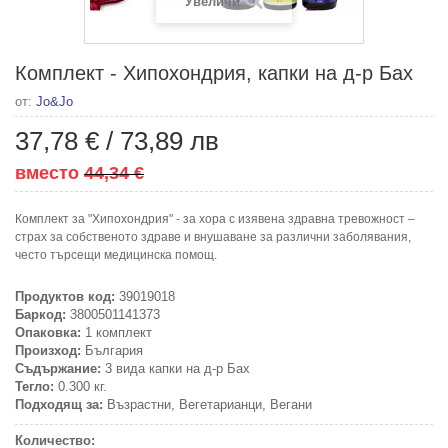
Увеличи
Комплект - Хипохондрия, капки на д-р Бах
от:
Jo&Jo
37,78 €
/
73,89 лв
вместо
44,34 €
Комплект за "Хипохондрия" - за хора с изявена здравна тревожност –
страх за собственото здраве и внушаване за различни заболявания,
често търсещи медицинска помощ.
Продуктов код:
39019018
Баркод:
3800501141373
Опаковка:
1 комплект
Произход:
България
Съдържание:
3 вида капки на д-р Бах
Тегло:
0.300 кг.
Подходящ за:
Възрастни, Вегетарианци, Вегани
Количество: