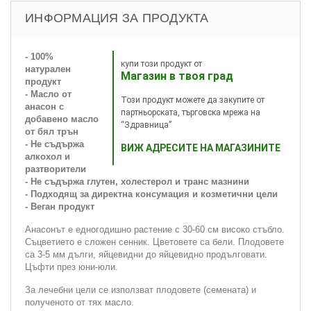
ИНФОРМАЦИЯ ЗА ПРОДУКТА
- 100%
купи този продукт от
натурален
Магазин в твоя град
продукт
- Масло от
Този продукт можете да закупите от
анасон с
партньорската, търговска мрежа на
добавено масло
“Здравница”
от бял трън
- Не съдържа
ВИЖ АДРЕСИТЕ НА МАГАЗИНИТЕ
алкохол и
разтворители
- Не съдържа глутен, холестерол и транс мазнини
- Подходящ за директна консумация и козметични цели
- Веган продукт
Анасонът е едногодишно растение с 30-60 см високо стъбло.
Съцветието е сложен сенник. Цветовете са бели. Плодовете
са 3-5 мм дълги, яйцевидни до яйцевидно продълговати.
Цъфти през юни-юли.
За лечебни цели се използват плодовете (семената) и
полученото от тях масло.