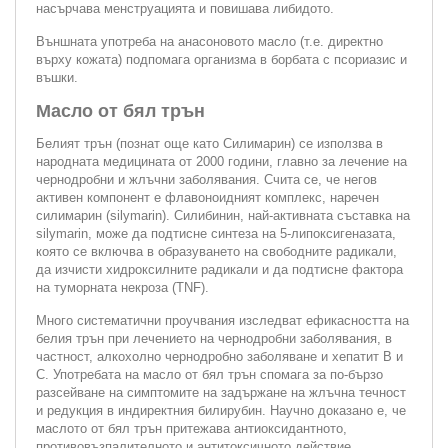
насърчава менструацията и повишава либидото.
Външната употреба на анасоновото масло (т.е. директно
върху кожата) подпомага организма в борбата с псориазис и
въшки.
Масло от бял трън
Белият трън (познат още като Силимарин) се използва в
народната медицината от 2000 години, главно за лечение на
чернодробни и жлъчни заболявания. Счита се, че негов
активен компонент е флавоноидният комплекс, наречен
силимарин (silymarin). Силибинин, най-активната съставка на
silymarin, може да подтисне синтеза на 5-липоксигеназата,
която се включва в образуването на свободните радикали,
да изчисти хидроксилните радикали и да подтисне фактора
на туморната некроза (TNF).
Много систематични проучвания изследват ефикасността на
белия трън при лечението на чернодробни заболявания, в
частност, алкохолно чернодробно заболяване и хепатит В и
С. Употребата на масло от бял трън спомага за по-бързо
разсейване на симптомите на задържане на жлъчна течност
и редукция в индиректния билирубин. Научно доказано е, че
маслото от бял трън притежава антиоксидантното,
противовъзпалителното и антитоксичното действие.