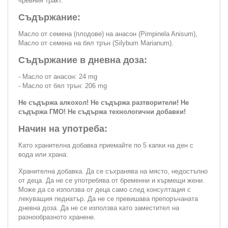
чревния тракт.
Съдържание:
Масло от семена (плодове) на анасон (Pimpinela Anisum),
Масло от семена на бял трън (Silybum Marianum).
Съдържание в дневна доза:
- Масло от анасон: 24 mg
- Масло от бял трън: 206 mg
Не съдържа алкохол! Не съдържа разтворители! Не
съдържа ГМО! Не съдържа технологични добавки!
Начин на употреба:
Като хранителна добавка приемайте по 5 капки на ден с
вода или храна.
Хранителна добавка. Да се съхранява на място, недостъпно
от деца. Да не се употребява от бременни и кърмещи жени.
Може да се използва от деца само след консултация с
лекуващия педиатър. Да не се превишава препоръчаната
дневна доза. Да не се използва като заместител на
разнообразното хранене.