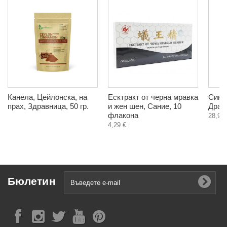
Канела, Цейлонска, на
Есктракт от черна мравка
Синя
прах, Здравница, 50 гр.
и жен шен, Сание, 10
Драго
флакона
28,90 
4,29 €
Бюлетин