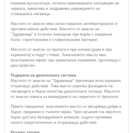
коремна мускулатура, потиска прекомерните контракции на
червата, намалява и заздравява увреждането на
стомашната лигавица.
Маслото от анасон има силно изразено антибактериално и
противогъбично действие. Маслото от анасон на
"Здравница" е отличен помощник при борба с ешерихия
Коли, стрептококови и стафилококови бактерии.
Маслото от анасон се прилага и при колики (дори и при
кърмачета) и подут стомах. Анасоновото масло има
благоприятен ефект при хранителни отравяния, протичащи с
разстройство.
Подкрепа на дихателната система
Маслото от анасон на "Здравница" притежава ясно изразено
отхрачащо действие. Това масло укрепва функциите на
лигавиците и бързо изчиства дихателните пътища. Маслото
от анасон помага за извеждането на секретите от бронхите.
Прието перорално, анасоновото масло се абсорбира добре и
бързо, предимно в тънките черва. Чрез кръвния ток маслото
бързо достига белодробните алвеоли, където проявява
своето секретолитично и отхрачващо действие.
Кръвно здраве