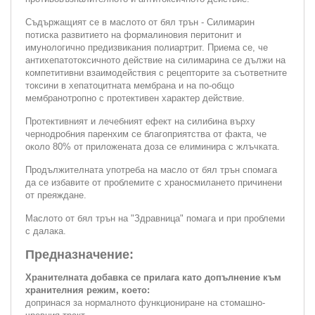
Съдържащият се в маслото от бял трън - Силимарин
потиска развитието на формалиновия перитонит и
имунологично предизвикания полиартрит. Приема се, че
антихепатотоксичното действие на силимарина се дължи на
компетитивни взаимодействия с рецепторите за съответните
токсини в хепатоцитната мембрана и на по-общо
мембранотропно с протективен характер действие.
Протективният и лечебният ефект на силибина върху
чернодробния паренхим се благоприятства от факта, че
около 80% от приложената доза се елиминира с жлъчката.
Продължителната употреба на масло от бял трън спомага
да се избавите от проблемите с храносмилането причинени
oт пpeяждaнe.
Маслото от бял трън на "Здравница" помага и при проблеми
с далака.
Предназначение:
Хранителната добавка се прилага като допълнение към
хранителния режим, което:
допринася за нормалното функциониране на стомашно-