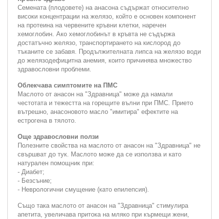
Семената (плодовете) на анасона съдържат относително
високи концентрации на желязо, който е основен компонент
на протеина на червените кръвни клетки, наречен
хемоглобин. Ако хемоглобинът в кръвта не съдържа
достатъчно желязо, транспортирането на кислород до
тъканите се забавя. Продължителната липса на желязо води
до желязодефицитна анемия, които причинява множество
здравословни проблеми.
Облекчава симптомите на ПМС
Маслото от анасон на "Здравница" може да намали
честотата и тежестта на горещите вълни при ПМС. Прието
вътрешно, анасоновото масло "имитира" ефектите на
естрогена в тялото.
Още здравословни ползи
Полезните свойства на маслото от анасон на "Здравница" не
свършват до тук. Маслото може да се използва и като
натурален помощник при:
- Диабет;
- Безсъние;
- Неврологични смущение (като епилепсия).
Също така маслото от анасон на "Здравница" стимулира
апетита, увеличава притока на мляко при кърмещи жени,