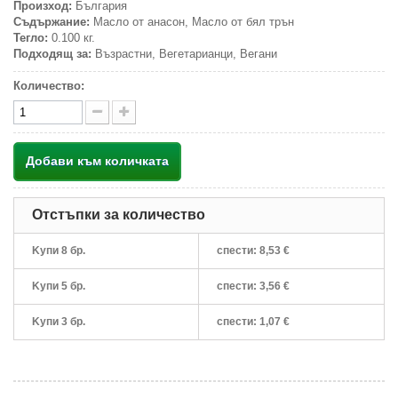
Произход:
България
Съдържание:
Масло от анасон, Масло от бял трън
Тегло:
0.100 кг.
Подходящ за:
Възрастни, Вегетарианци, Вегани
Количество:
Добави към количката
Отстъпки за количество
Kупи 8 бр.
спести:
8,53 €
Kупи 5 бр.
спести:
3,56 €
Kупи 3 бр.
спести:
1,07 €