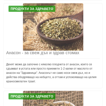
ПРОДУКТИ ЗА ЗДРАВЕТО
Анасон - за свеж дъх и здрав стомах
Денят може да започне с няколко плодчета от анасон, които се
сдъвкват в устата или просто приемете 1-2 капки от маслото от
анасон на "Здравница". Анасонът не само носи свеж дъх, но и
действа ободряващо на небцето, а оттам и успокояващо на целия
храносмилатен тракт.
ПРОДУКТИ ЗА ЗДРАВЕТО