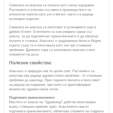
Семената на анасона са познати като силна подправка.
Растението е ключова съставка в производството на
алкохолни напитки като узо и абсент, както и в редица
кулинарни изделия.
Семената на анасона се използват в кулинарията още в
древен Египет. Египтяните са консумирали храни със
анасон, за да подпомогнат храносмилането и да облекчат
болките в стомаха. Анасонът е традиционна билка в Индия,
където също се е използвала като лек при стомашни
проблеми. Древните хора са използвали анасона и като
освежител на дъха.
Полезни свойства:
Анасонът е природен лек по целия свят. Растението се
използва при редица здравословни проблеми - от стомашни
проблеми до кашлица. През годините билката в била обект
на редица изследвания, при които се идентифицират
множество здравословни ползи.
Подпомага храносмилането
Маслото от анасон на "Здравница" действа благотворно
върху стомашно-чревния тракт. Анасоновото масло
подпомага храносмилането, облекчава спазмите на гладката