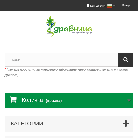
Вход
Български
*
Намери продукти за конкретно заболяване като напишеш името му (напр.:
Диабет)
Количка
(празна)
КАТЕГОРИИ