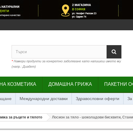
*
Намери продукти за конкретно заболяване като напишеш името му
(напр.: Диабет)
НА КОЗМЕТИКА
ДОМАШНА ГРИЖА
ПАКЕТНИ О
лащане
Международни доставки
Здравословни оферти
За
рижа за ръцете и тялото
Лосион за тяло - шоколадови бисквити, Стан