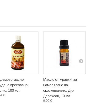
демово масло,
Масло от мравки, за
Антицелу
удено пресовано,
намаляване на
кофеин и 
лчо, 100 мл.
окосмяването, Д-р
Христина,
04 €
7,30 €
Дерехсан, 10 мл.
9,00 €