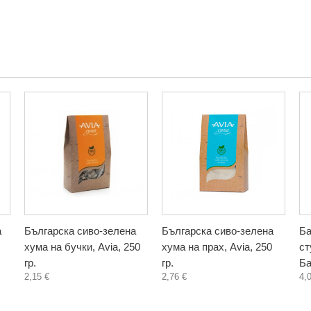
а
Българска сиво-зелена
Българска сиво-зелена
Ба
хума на бучки, Avia, 250
хума на прах, Avia, 250
ст
гр.
гр.
Ба
2,15 €
2,76 €
4,