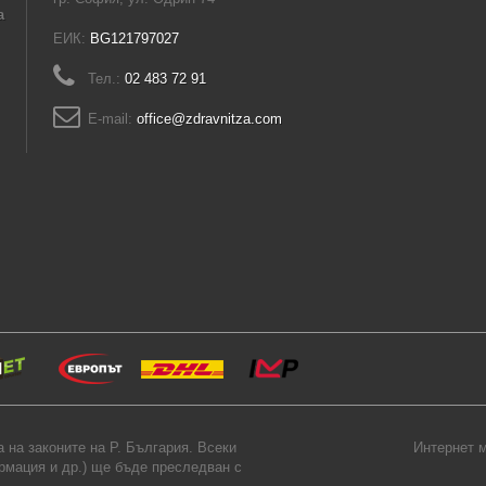
а
ЕИК:
BG121797027
Тел.:
02 483 72 91
E-mail:
office@zdravnitza.com
на законите на Р. България. Всеки
Интернет м
ормация и др.) ще бъде преследван с