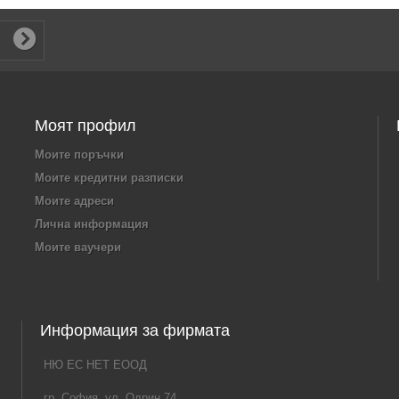
Моят профил
Моите поръчки
Моите кредитни разписки
Моите адреси
Лична информация
Моите ваучери
Информация за фирмата
НЮ ЕС НЕТ ЕООД
гр. София, ул. Одрин 74