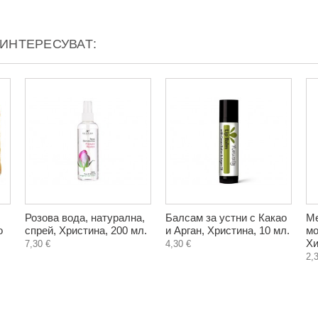
АИНТЕРЕСУВАТ:
Розова вода, натурална,
Балсам за устни с Какао
Ме
о
спрей, Христина, 200 мл.
и Арган, Христина, 10 мл.
мо
Хи
7,30 €
4,30 €
2,