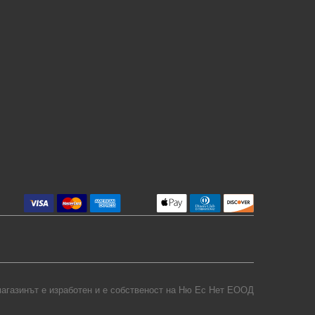
агазинът е изработен и е собственост на
Ню Ес Нет ЕООД