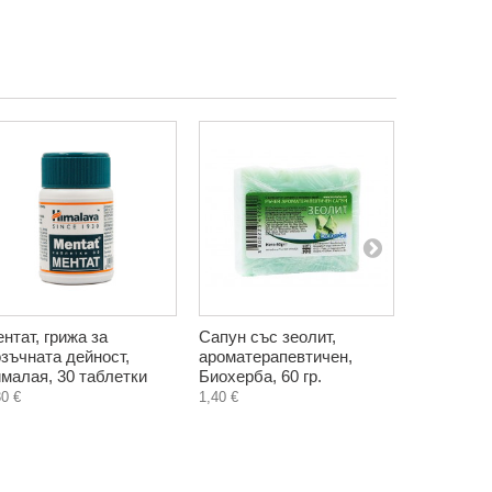
нтат, грижа за
Сапун със зеолит,
Течен Гер
зъчната дейност,
ароматерапевтичен,
органичен
малая, 30 таблетки
Биохерба, 60 гр.
стика
30 €
1,40 €