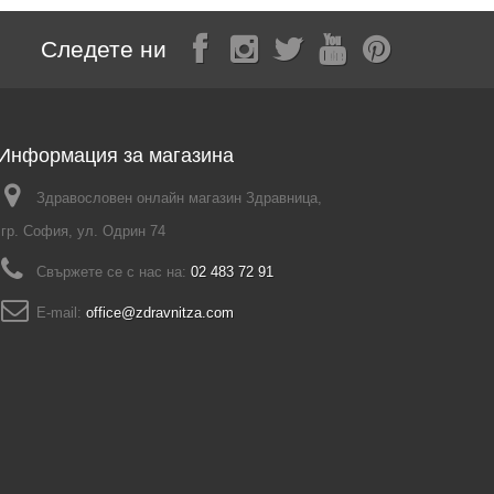
Следете ни
Информация за магазина
Здравословен онлайн магазин Здравница,
гр. София, ул. Одрин 74
Свържете се с нас на:
02 483 72 91
E-mail:
office@zdravnitza.com