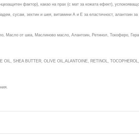
цезащитен фактор), какао на прах (с мат за кожата ефект), успокояващо
дем, сусам, зехтин и шея, витамини А и Е за еластичност, алантоин за
, Масло от шеа, Маслиново масло, Алантоин, Ретинол, Токоферо, Геран
 OIL, SHEA BUTTER, OLIVE OIL,ALANTOINE, RETINOL, TOCOPHEROL
ния.