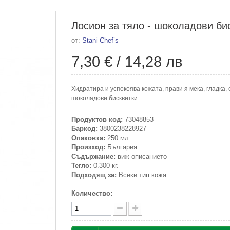
Лосион за тяло - шоколадови би
от:
Stani Chef’s
7,30 €
/
14,28 лв
Хидратира и успокоява кожата, прави я мека, гладка
шоколадови бисквитки.
Продуктов код:
73048853
Баркод:
3800238228927
Опаковка:
250 мл.
Произход:
България
Съдържание:
виж описанието
Тегло:
0.300 кг.
Подходящ за:
Всеки тип кожа
Количество: