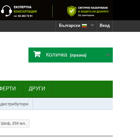
Български
Вход
Количка
(празна)
ФЕРТИ
ДРУГИ
 дистрибутори
и Шеф, 250 мл.