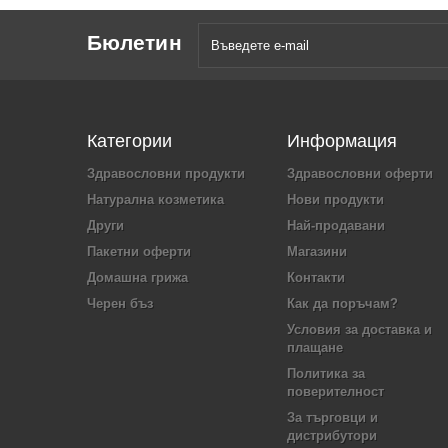
Бюлетин
Категории
Информация
Здравословни продукти
Здравословни оферти
Натурална козметика
Нови продукти
Други
Най-продавани
Пакетни оферти
Магазини
Домашна грижа
Контакти
Черен бъз
Как да поръчам?
Условия за доставка и
плащане
Политика за
поверителност
За търговци и
дистрибутори