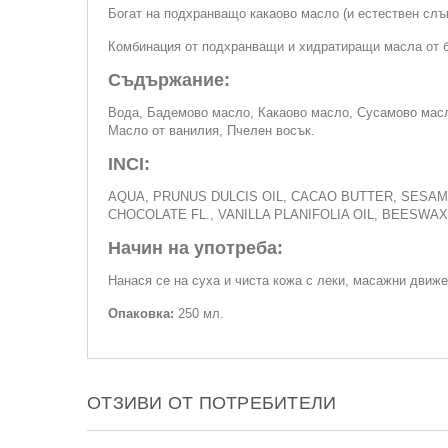
Богат на подхранващо какаово масло (и естествен слън
Комбинация от подхранващи и хидратиращи масла от ба
Съдържание:
Вода, Бадемово масло, Какаово масло, Сусамово масло
Масло от ванилия, Пчелен восък.
INCI:
AQUA, PRUNUS DULCIS OIL, CACAO BUTTER, SESAME
CHOCOLATE FL., VANILLA PLANIFOLIA OIL, BEESWAX
Начин на употреба:
Нанася се на суха и чиста кожа с леки, масажни движе
Опаковка:
250 мл.
ОТЗИВИ ОТ ПОТРЕБИТЕЛИ