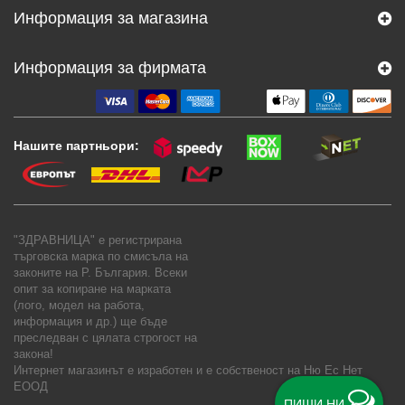
Информация за магазина
Информация за фирмата
Нашите партньори:
"ЗДРАВНИЦА" е регистрирана
търговска марка по смисъла на
законите на Р. България. Всеки
опит за копиране на марката
(лого, модел на работа,
информация и др.) ще бъде
преследван с цялата строгост на
закона!
Интернет магазинът е изработен и е собственост на
Ню Ес Нет
ЕООД
ПИШИ НИ