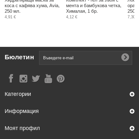
коса с кафява хума, Avia,
мента и бамбукова четка,
оран
250 мл.
Хималая, 1 бр.
250 м
4,91 €
4,12 €
7,30 €
Бюлетин
Категории
Информация
Моят профил