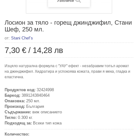
Увеличи
Лосион за тяло - горещ джинджифил, Стани
Шеф, 250 мл.
от:
Stani Chef’s
7,30 €
/
14,28 лв
Изцяло натурална формула с "УАУ" ефект - незабравим топъл аромат
на джинджифил. Хидратира и успокоява кожата, прави я мека, гладка и
еластична.
Продуктов код:
32424998
Баркод:
3891243840464
Опаковка:
250 мл.
Произход:
България
Съдържание:
виж описанието
Тегло:
0.300 кг.
Подходящ за:
Всеки тип кожа
Количество: