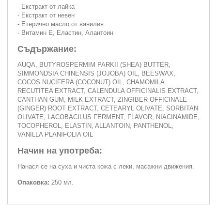
- Екстракт от лайка
- Екстракт от невен
- Етерично масло от ванилия
- Витамин Е, Еластин, Алантоин
Съдържание:
AUQA, BUTYROSPERMIM PARKII (SHEA) BUTTER,
SIMMONDSIA CHINENSIS (JOJOBA) OIL, BEESWAX,
COCOS NUCIFERA (COCONUT) OIL, CHAMOMILA
RECUTITEA EXTRACT, CALENDULA OFFICINALIS EXTRACT,
CANTHAN GUM, MILK EXTRACT, ZINGIBER OFFICINALE
(GINGER) ROOT EXTRACT, CETEARYL OLIVATE, SORBITAN
OLIVATE, LACOBACILUS FERMENT, FLAVOR, NIACINAMIDE,
TOCOPHEROL, ELASTIN, ALLANTOIN, PANTHENOL,
VANILLA PLANIFOLIA OIL
Начин на употреба:
Нанася се на суха и чиста кожа с леки, масажни движения.
Опаковка:
250 мл.