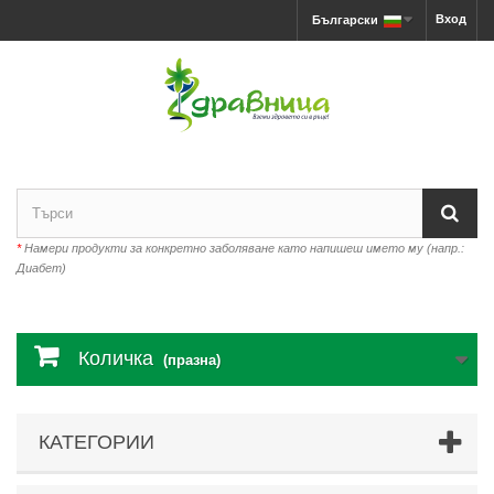
Вход
Български
*
Намери продукти за конкретно заболяване като напишеш името му (напр.:
Диабет)
Количка
(празна)
КАТЕГОРИИ