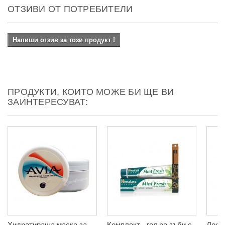
ОТЗИВИ ОТ ПОТРЕБИТЕЛИ
Напиши отзив за този продукт !
ПРОДУКТИ, КОИТО МОЖЕ БИ ЩЕ ВИ
ЗАИНТЕРЕСУВАТ:
Хидратираща маска за
Комплект - гел за зъби с
Лосио